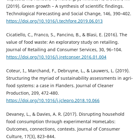
(2019). Green growth – A synthesis of scientific findings.
Technological Forecasting and Social Change, 146, 390–402.
https://doi.org/10.1016/j.techfore.2019.06.013
Cicatiello, C., Franco, S., Pancino, B., & Blasi, E. (2016). The
value of food waste: An exploratory study on retailing.
Journal of Retailing and Consumer Services, 30, 96–104.
https://doi.org/10.1016/j.jretconser.2016.01.004
Coteur, I., Marchand, F., Debruyne, L., & Lauwers, L. (2019).
Structuring the myriad of sustainability assessments in agri-
food systems: a case in Flanders. Journal of Cleaner
Production, 209, 472-480.
https://doi.org/10.1016/j.jclepro.2018.10.066
Devaney, L., & Davies, A. R. (2017). Disrupting household
food consumption through experimental HomeLabs:
Outcomes, connections, contexts. Journal of Consumer
Culture, 17(3), 823–844.