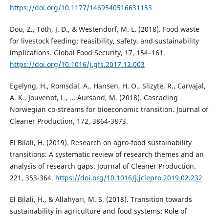
https://doi.org/10.1177/1469540516631153
Dou, Z., Toth, J. D., & Westendorf, M. L. (2018). Food waste
for livestock feeding: Feasibility, safety, and sustainability
implications. Global Food Security, 17, 154–161.
https://doi.org/10.1016/j.gfs.2017.12.003
Egelyng, H., Romsdal, A., Hansen, H. O., Slizyte, R., Carvajal,
A. K., Jouvenot, L., … Aursand, M. (2018). Cascading
Norwegian co-streams for bioeconomic transition. Journal of
Cleaner Production, 172, 3864-3873.
El Bilali, H. (2019). Research on agro-food sustainability
transitions: A systematic review of research themes and an
analysis of research gaps. Journal of Cleaner Production.
221, 353-364.
https://doi.org/10.1016/j.jclepro.2019.02.232
El Bilali, H., & Allahyari, M. S. (2018). Transition towards
sustainability in agriculture and food systems: Role of