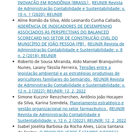
INOVAÇÃO EM RONDÔNIA (BRASIL)
,
REUNIR Revista
de Administração Contabilidade e Sustentabilidade: v.
10 n. 1 (2020): REUNIR
Aline Romão da Silva, Aldo Leonardo Cunha Callado,
ADERÊNCIA DE INDICADORES DE DESEMPENHO
ASSOCIADOS ÀS PERSPECTIVAS DO BALANCED
SCORECARD NO SETOR DE CONSTRUÇÃO CIVIL DO
MUNICÍPIO DE JOÃO PESSOA (PB)
,
REUNIR Revista de
Administração Contabilidade e Sustentabilidade: v. 8
n. 2 (2018): REUNIR
Roberto de Sousa Miranda, Aldo Manoel Branquinho
Nunes, Laiany Tássila Ferreira,
Tensões entre a
legislação ambiental e as estratégias produtivas de
agricultores familiares do Semiárido
,
REUNIR Revista
de Administração Contabilidade e Sustentabilidade: v.
12 n. 2 (2022): REUNIR: 12, 2, 2022
Simone Kucznir Renzcherchen, Antônio João Hocayen
da Silva, Karina Szendela,
Planejamento estratégico e
gestão organizacional no setor farmacêutico
,
REUNIR
Revista de Administração Contabilidade e
Sustentabilidade: v. 12 n. 2 (2022): REUNIR: 12, 2, 2022
Isabel Joselita Barbosa da Rocha Alves, Lúcia Santana