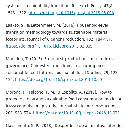
system’s sustainability transition. Research Policy, 47(8),
1513–1522.
https://doi.org/10.1016/j.respol.2018.05.006
Laakso, S., & Lettenmeier, M. (2016). Household-level
transition methodology towards sustainable material
footprints. Journal of Cleaner Production, 132, 184-191.
https://doi.org/10.1016/j.jclepro.2015.03.009
.
Marsden, T. (2013). From post-productionism to reflexive
governance: Contested transitions in securing more
sustainable food futures. Journal of Rural Studies, 29, 123–
134.
https://doi.org/10.1016/j.jrurstud.2011.10.001
Morone, P., Falcone, P. M., & Lopolito, A. (2019). How to
promote a new and sustainable food consumption model: A
fuzzy cognitive map study. Journal of Cleaner Production,
208, 563–574.
https://doi.org/10.1016/j.jclepro.2018.10.075
Nascimento, S. P. (2018). Desperdício de alimentos: fator de