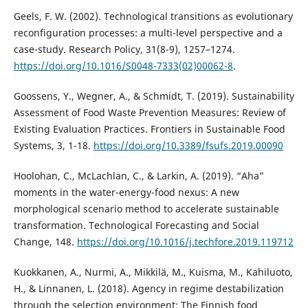
Geels, F. W. (2002). Technological transitions as evolutionary
reconfiguration processes: a multi-level perspective and a
case-study. Research Policy, 31(8-9), 1257–1274.
https://doi.org/10.1016/S0048-7333(02)00062-8
.
Goossens, Y., Wegner, A., & Schmidt, T. (2019). Sustainability
Assessment of Food Waste Prevention Measures: Review of
Existing Evaluation Practices. Frontiers in Sustainable Food
Systems, 3, 1-18.
https://doi.org/10.3389/fsufs.2019.00090
Hoolohan, C., McLachlan, C., & Larkin, A. (2019). “Aha”
moments in the water-energy-food nexus: A new
morphological scenario method to accelerate sustainable
transformation. Technological Forecasting and Social
Change, 148.
https://doi.org/10.1016/j.techfore.2019.119712
Kuokkanen, A., Nurmi, A., Mikkilä, M., Kuisma, M., Kahiluoto,
H., & Linnanen, L. (2018). Agency in regime destabilization
through the selection environment: The Finnish food