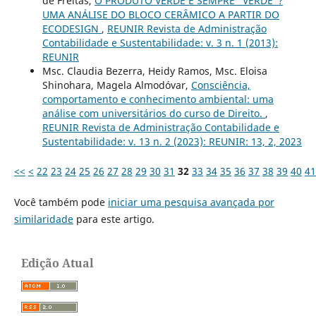
de Freitas,
O PRODUTO VERDE É SEMPRE “VERDE”?
UMA ANÁLISE DO BLOCO CERÂMICO A PARTIR DO
ECODESIGN
,
REUNIR Revista de Administração
Contabilidade e Sustentabilidade: v. 3 n. 1 (2013):
REUNIR
Msc. Claudia Bezerra, Heidy Ramos, Msc. Eloisa
Shinohara, Magela Almodóvar,
Consciência,
comportamento e conhecimento ambiental: uma
análise com universitários do curso de Direito.
,
REUNIR Revista de Administração Contabilidade e
Sustentabilidade: v. 13 n. 2 (2023): REUNIR: 13, 2, 2023
<<
<
22
23
24
25
26
27
28
29
30
31
32
33
34
35
36
37
38
39
40
41
Você também pode
iniciar uma pesquisa avançada por
similaridade
para este artigo.
Edição Atual