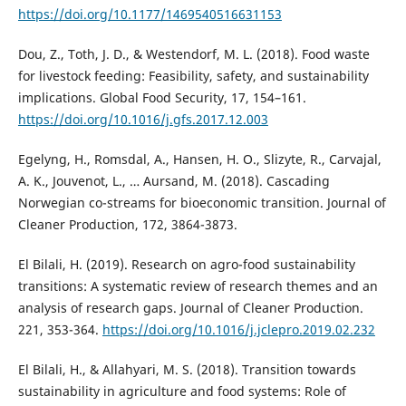
https://doi.org/10.1177/1469540516631153
Dou, Z., Toth, J. D., & Westendorf, M. L. (2018). Food waste
for livestock feeding: Feasibility, safety, and sustainability
implications. Global Food Security, 17, 154–161.
https://doi.org/10.1016/j.gfs.2017.12.003
Egelyng, H., Romsdal, A., Hansen, H. O., Slizyte, R., Carvajal,
A. K., Jouvenot, L., … Aursand, M. (2018). Cascading
Norwegian co-streams for bioeconomic transition. Journal of
Cleaner Production, 172, 3864-3873.
El Bilali, H. (2019). Research on agro-food sustainability
transitions: A systematic review of research themes and an
analysis of research gaps. Journal of Cleaner Production.
221, 353-364.
https://doi.org/10.1016/j.jclepro.2019.02.232
El Bilali, H., & Allahyari, M. S. (2018). Transition towards
sustainability in agriculture and food systems: Role of