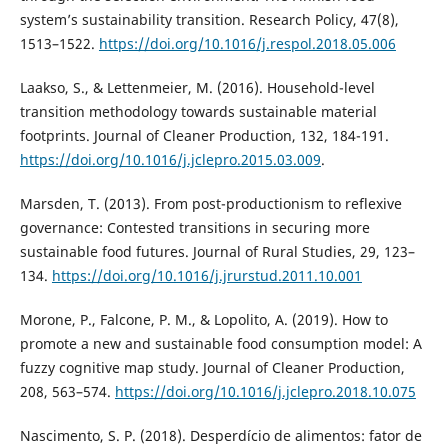
system’s sustainability transition. Research Policy, 47(8),
1513–1522.
https://doi.org/10.1016/j.respol.2018.05.006
Laakso, S., & Lettenmeier, M. (2016). Household-level
transition methodology towards sustainable material
footprints. Journal of Cleaner Production, 132, 184-191.
https://doi.org/10.1016/j.jclepro.2015.03.009
.
Marsden, T. (2013). From post-productionism to reflexive
governance: Contested transitions in securing more
sustainable food futures. Journal of Rural Studies, 29, 123–
134.
https://doi.org/10.1016/j.jrurstud.2011.10.001
Morone, P., Falcone, P. M., & Lopolito, A. (2019). How to
promote a new and sustainable food consumption model: A
fuzzy cognitive map study. Journal of Cleaner Production,
208, 563–574.
https://doi.org/10.1016/j.jclepro.2018.10.075
Nascimento, S. P. (2018). Desperdício de alimentos: fator de