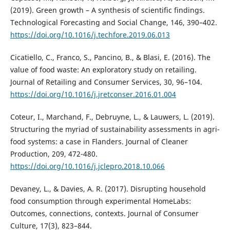
(2019). Green growth – A synthesis of scientific findings.
Technological Forecasting and Social Change, 146, 390–402.
https://doi.org/10.1016/j.techfore.2019.06.013
Cicatiello, C., Franco, S., Pancino, B., & Blasi, E. (2016). The
value of food waste: An exploratory study on retailing.
Journal of Retailing and Consumer Services, 30, 96–104.
https://doi.org/10.1016/j.jretconser.2016.01.004
Coteur, I., Marchand, F., Debruyne, L., & Lauwers, L. (2019).
Structuring the myriad of sustainability assessments in agri-
food systems: a case in Flanders. Journal of Cleaner
Production, 209, 472-480.
https://doi.org/10.1016/j.jclepro.2018.10.066
Devaney, L., & Davies, A. R. (2017). Disrupting household
food consumption through experimental HomeLabs:
Outcomes, connections, contexts. Journal of Consumer
Culture, 17(3), 823–844.