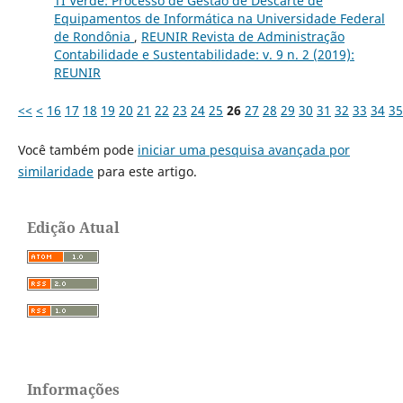
TI Verde: Processo de Gestão de Descarte de
Equipamentos de Informática na Universidade Federal
de Rondônia
,
REUNIR Revista de Administração
Contabilidade e Sustentabilidade: v. 9 n. 2 (2019):
REUNIR
<<
<
16
17
18
19
20
21
22
23
24
25
26
27
28
29
30
31
32
33
34
35
Você também pode
iniciar uma pesquisa avançada por
similaridade
para este artigo.
Edição Atual
Informações