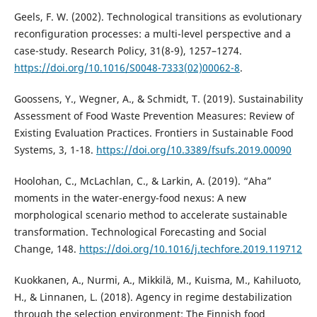
Geels, F. W. (2002). Technological transitions as evolutionary
reconfiguration processes: a multi-level perspective and a
case-study. Research Policy, 31(8-9), 1257–1274.
https://doi.org/10.1016/S0048-7333(02)00062-8
.
Goossens, Y., Wegner, A., & Schmidt, T. (2019). Sustainability
Assessment of Food Waste Prevention Measures: Review of
Existing Evaluation Practices. Frontiers in Sustainable Food
Systems, 3, 1-18.
https://doi.org/10.3389/fsufs.2019.00090
Hoolohan, C., McLachlan, C., & Larkin, A. (2019). “Aha”
moments in the water-energy-food nexus: A new
morphological scenario method to accelerate sustainable
transformation. Technological Forecasting and Social
Change, 148.
https://doi.org/10.1016/j.techfore.2019.119712
Kuokkanen, A., Nurmi, A., Mikkilä, M., Kuisma, M., Kahiluoto,
H., & Linnanen, L. (2018). Agency in regime destabilization
through the selection environment: The Finnish food