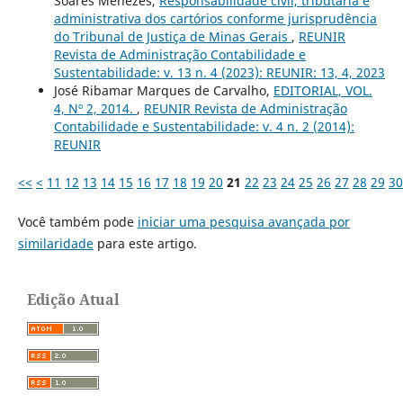
Soares Menezes,
Responsabilidade civil, tributária e
administrativa dos cartórios conforme jurisprudência
do Tribunal de Justiça de Minas Gerais
,
REUNIR
Revista de Administração Contabilidade e
Sustentabilidade: v. 13 n. 4 (2023): REUNIR: 13, 4, 2023
José Ribamar Marques de Carvalho,
EDITORIAL, VOL.
4, Nº 2, 2014.
,
REUNIR Revista de Administração
Contabilidade e Sustentabilidade: v. 4 n. 2 (2014):
REUNIR
<<
<
11
12
13
14
15
16
17
18
19
20
21
22
23
24
25
26
27
28
29
30
Você também pode
iniciar uma pesquisa avançada por
similaridade
para este artigo.
Edição Atual