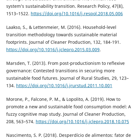
system’s sustainability transition. Research Policy, 47(8),
1513–1522.
https://doi.org/10.1016/j.respol.2018.05.006
Laakso, S., & Lettenmeier, M. (2016). Household-level
transition methodology towards sustainable material
footprints. Journal of Cleaner Production, 132, 184-191.
https://doi.org/10.1016/j.jclepro.2015.03.009
.
Marsden, T. (2013). From post-productionism to reflexive
governance: Contested transitions in securing more
sustainable food futures. Journal of Rural Studies, 29, 123–
134.
https://doi.org/10.1016/j.jrurstud.2011.10.001
Morone, P., Falcone, P. M., & Lopolito, A. (2019). How to
promote a new and sustainable food consumption model: A
fuzzy cognitive map study. Journal of Cleaner Production,
208, 563–574.
https://doi.org/10.1016/j.jclepro.2018.10.075
Nascimento, S. P. (2018). Desperdício de alimentos: fator de