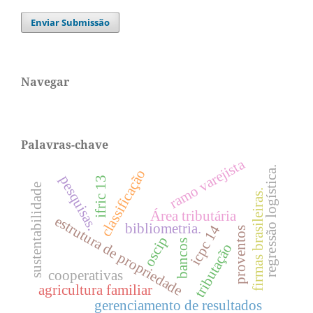
Enviar Submissão
Navegar
Palavras-chave
ramo varejista
regressão logística.
classificação
pesquisas.
ifric 13
sustentabilidade
firmas brasileiras.
Área tributária
estrutura de propriedade
bibliometria.
icpc 14
proventos
oscip
bancos
tributação
cooperativas
agricultura familiar
gerenciamento de resultados