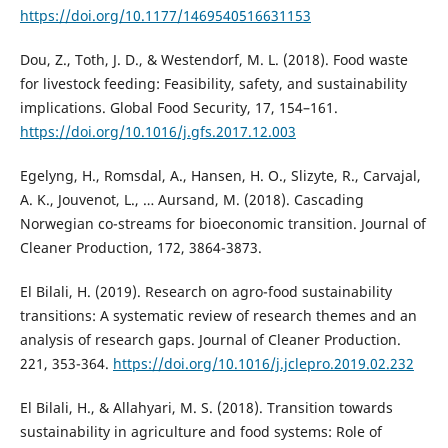
https://doi.org/10.1177/1469540516631153
Dou, Z., Toth, J. D., & Westendorf, M. L. (2018). Food waste
for livestock feeding: Feasibility, safety, and sustainability
implications. Global Food Security, 17, 154–161.
https://doi.org/10.1016/j.gfs.2017.12.003
Egelyng, H., Romsdal, A., Hansen, H. O., Slizyte, R., Carvajal,
A. K., Jouvenot, L., … Aursand, M. (2018). Cascading
Norwegian co-streams for bioeconomic transition. Journal of
Cleaner Production, 172, 3864-3873.
El Bilali, H. (2019). Research on agro-food sustainability
transitions: A systematic review of research themes and an
analysis of research gaps. Journal of Cleaner Production.
221, 353-364.
https://doi.org/10.1016/j.jclepro.2019.02.232
El Bilali, H., & Allahyari, M. S. (2018). Transition towards
sustainability in agriculture and food systems: Role of