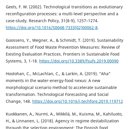
Geels, F. W. (2002). Technological transitions as evolutionary
reconfiguration processes: a multi-level perspective and a
case-study. Research Policy, 31(8-9), 1257–1274.
https://doi.org/10.1016/S0048-7333(02)00062-8
.
Goossens, Y., Wegner, A., & Schmidt, T. (2019). Sustainability
Assessment of Food Waste Prevention Measures: Review of
Existing Evaluation Practices. Frontiers in Sustainable Food
Systems, 3, 1-18.
https://doi.org/10.3389/fsufs.2019.00090
Hoolohan, C., McLachlan, C., & Larkin, A. (2019). “Aha”
moments in the water-energy-food nexus: A new
morphological scenario method to accelerate sustainable
transformation. Technological Forecasting and Social
Change, 148.
https://doi.org/10.1016/j.techfore.2019.119712
Kuokkanen, A., Nurmi, A., Mikkilä, M., Kuisma, M., Kahiluoto,
H., & Linnanen, L. (2018). Agency in regime destabilization
through the selection environment: The Finnish food