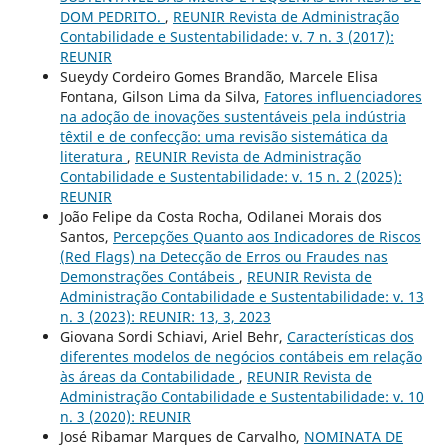
DOM PEDRITO.
,
REUNIR Revista de Administração
Contabilidade e Sustentabilidade: v. 7 n. 3 (2017):
REUNIR
Sueydy Cordeiro Gomes Brandão, Marcele Elisa
Fontana, Gilson Lima da Silva,
Fatores influenciadores
na adoção de inovações sustentáveis pela indústria
têxtil e de confecção: uma revisão sistemática da
literatura
,
REUNIR Revista de Administração
Contabilidade e Sustentabilidade: v. 15 n. 2 (2025):
REUNIR
João Felipe da Costa Rocha, Odilanei Morais dos
Santos,
Percepções Quanto aos Indicadores de Riscos
(Red Flags) na Detecção de Erros ou Fraudes nas
Demonstrações Contábeis
,
REUNIR Revista de
Administração Contabilidade e Sustentabilidade: v. 13
n. 3 (2023): REUNIR: 13, 3, 2023
Giovana Sordi Schiavi, Ariel Behr,
Características dos
diferentes modelos de negócios contábeis em relação
às áreas da Contabilidade
,
REUNIR Revista de
Administração Contabilidade e Sustentabilidade: v. 10
n. 3 (2020): REUNIR
José Ribamar Marques de Carvalho,
NOMINATA DE