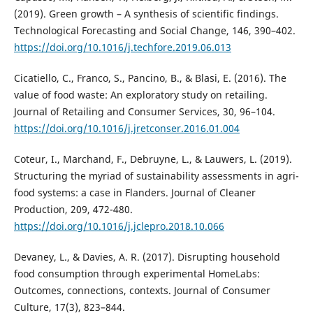
(2019). Green growth – A synthesis of scientific findings.
Technological Forecasting and Social Change, 146, 390–402.
https://doi.org/10.1016/j.techfore.2019.06.013
Cicatiello, C., Franco, S., Pancino, B., & Blasi, E. (2016). The
value of food waste: An exploratory study on retailing.
Journal of Retailing and Consumer Services, 30, 96–104.
https://doi.org/10.1016/j.jretconser.2016.01.004
Coteur, I., Marchand, F., Debruyne, L., & Lauwers, L. (2019).
Structuring the myriad of sustainability assessments in agri-
food systems: a case in Flanders. Journal of Cleaner
Production, 209, 472-480.
https://doi.org/10.1016/j.jclepro.2018.10.066
Devaney, L., & Davies, A. R. (2017). Disrupting household
food consumption through experimental HomeLabs:
Outcomes, connections, contexts. Journal of Consumer
Culture, 17(3), 823–844.