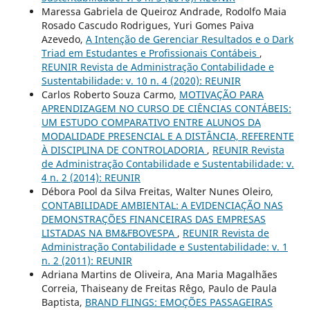
Maressa Gabriela de Queiroz Andrade, Rodolfo Maia
Rosado Cascudo Rodrigues, Yuri Gomes Paiva
Azevedo,
A Intenção de Gerenciar Resultados e o Dark
Triad em Estudantes e Profissionais Contábeis
,
REUNIR Revista de Administração Contabilidade e
Sustentabilidade: v. 10 n. 4 (2020): REUNIR
Carlos Roberto Souza Carmo,
MOTIVAÇÃO PARA
APRENDIZAGEM NO CURSO DE CIÊNCIAS CONTÁBEIS:
UM ESTUDO COMPARATIVO ENTRE ALUNOS DA
MODALIDADE PRESENCIAL E A DISTÂNCIA, REFERENTE
À DISCIPLINA DE CONTROLADORIA
,
REUNIR Revista
de Administração Contabilidade e Sustentabilidade: v.
4 n. 2 (2014): REUNIR
Débora Pool da Silva Freitas, Walter Nunes Oleiro,
CONTABILIDADE AMBIENTAL: A EVIDENCIAÇÃO NAS
DEMONSTRAÇÕES FINANCEIRAS DAS EMPRESAS
LISTADAS NA BM&FBOVESPA
,
REUNIR Revista de
Administração Contabilidade e Sustentabilidade: v. 1
n. 2 (2011): REUNIR
Adriana Martins de Oliveira, Ana Maria Magalhães
Correia, Thaiseany de Freitas Rêgo, Paulo de Paula
Baptista,
BRAND FLINGS: EMOÇÕES PASSAGEIRAS