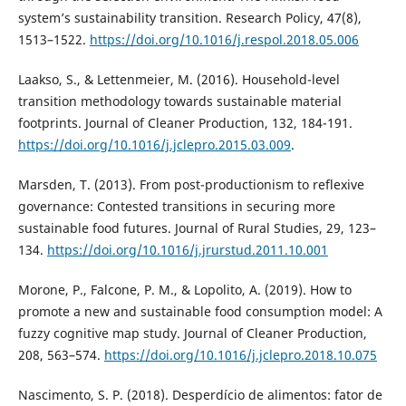
system’s sustainability transition. Research Policy, 47(8),
1513–1522.
https://doi.org/10.1016/j.respol.2018.05.006
Laakso, S., & Lettenmeier, M. (2016). Household-level
transition methodology towards sustainable material
footprints. Journal of Cleaner Production, 132, 184-191.
https://doi.org/10.1016/j.jclepro.2015.03.009
.
Marsden, T. (2013). From post-productionism to reflexive
governance: Contested transitions in securing more
sustainable food futures. Journal of Rural Studies, 29, 123–
134.
https://doi.org/10.1016/j.jrurstud.2011.10.001
Morone, P., Falcone, P. M., & Lopolito, A. (2019). How to
promote a new and sustainable food consumption model: A
fuzzy cognitive map study. Journal of Cleaner Production,
208, 563–574.
https://doi.org/10.1016/j.jclepro.2018.10.075
Nascimento, S. P. (2018). Desperdício de alimentos: fator de