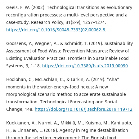
Geels, F. W. (2002). Technological transitions as evolutionary
reconfiguration processes: a multi-level perspective and a
case-study. Research Policy, 31(8-9), 1257–1274.
https://doi.org/10.1016/S0048-7333(02)00062-8
.
Goossens, Y., Wegner, A., & Schmidt, T. (2019). Sustainability
Assessment of Food Waste Prevention Measures: Review of
Existing Evaluation Practices. Frontiers in Sustainable Food
Systems, 3, 1-18.
https://doi.org/10.3389/fsufs.2019.00090
Hoolohan, C., McLachlan, C., & Larkin, A. (2019). “Aha”
moments in the water-energy-food nexus: A new
morphological scenario method to accelerate sustainable
transformation. Technological Forecasting and Social
Change, 148.
https://doi.org/10.1016/j.techfore.2019.119712
Kuokkanen, A., Nurmi, A., Mikkilä, M., Kuisma, M., Kahiluoto,
H., & Linnanen, L. (2018). Agency in regime destabilization
through the selection environment: The Finnish food