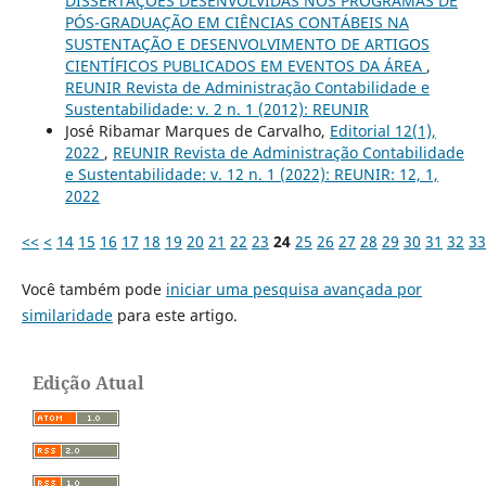
DISSERTAÇÕES DESENVOLVIDAS NOS PROGRAMAS DE
PÓS-GRADUAÇÃO EM CIÊNCIAS CONTÁBEIS NA
SUSTENTAÇÃO E DESENVOLVIMENTO DE ARTIGOS
CIENTÍFICOS PUBLICADOS EM EVENTOS DA ÁREA
,
REUNIR Revista de Administração Contabilidade e
Sustentabilidade: v. 2 n. 1 (2012): REUNIR
José Ribamar Marques de Carvalho,
Editorial 12(1),
2022
,
REUNIR Revista de Administração Contabilidade
e Sustentabilidade: v. 12 n. 1 (2022): REUNIR: 12, 1,
2022
<<
<
14
15
16
17
18
19
20
21
22
23
24
25
26
27
28
29
30
31
32
33
Você também pode
iniciar uma pesquisa avançada por
similaridade
para este artigo.
Edição Atual