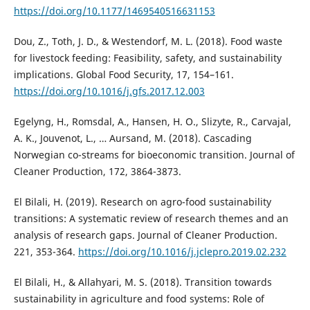
https://doi.org/10.1177/1469540516631153
Dou, Z., Toth, J. D., & Westendorf, M. L. (2018). Food waste
for livestock feeding: Feasibility, safety, and sustainability
implications. Global Food Security, 17, 154–161.
https://doi.org/10.1016/j.gfs.2017.12.003
Egelyng, H., Romsdal, A., Hansen, H. O., Slizyte, R., Carvajal,
A. K., Jouvenot, L., … Aursand, M. (2018). Cascading
Norwegian co-streams for bioeconomic transition. Journal of
Cleaner Production, 172, 3864-3873.
El Bilali, H. (2019). Research on agro-food sustainability
transitions: A systematic review of research themes and an
analysis of research gaps. Journal of Cleaner Production.
221, 353-364.
https://doi.org/10.1016/j.jclepro.2019.02.232
El Bilali, H., & Allahyari, M. S. (2018). Transition towards
sustainability in agriculture and food systems: Role of