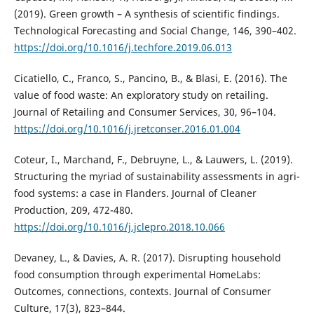
(2019). Green growth – A synthesis of scientific findings.
Technological Forecasting and Social Change, 146, 390–402.
https://doi.org/10.1016/j.techfore.2019.06.013
Cicatiello, C., Franco, S., Pancino, B., & Blasi, E. (2016). The
value of food waste: An exploratory study on retailing.
Journal of Retailing and Consumer Services, 30, 96–104.
https://doi.org/10.1016/j.jretconser.2016.01.004
Coteur, I., Marchand, F., Debruyne, L., & Lauwers, L. (2019).
Structuring the myriad of sustainability assessments in agri-
food systems: a case in Flanders. Journal of Cleaner
Production, 209, 472-480.
https://doi.org/10.1016/j.jclepro.2018.10.066
Devaney, L., & Davies, A. R. (2017). Disrupting household
food consumption through experimental HomeLabs:
Outcomes, connections, contexts. Journal of Consumer
Culture, 17(3), 823–844.