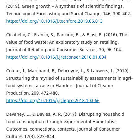
(2019). Green growth – A synthesis of scientific findings.
Technological Forecasting and Social Change, 146, 390–402.
https://doi.org/10.1016/j.techfore.2019.06.013
Cicatiello, C., Franco, S., Pancino, B., & Blasi, E. (2016). The
value of food waste: An exploratory study on retailing.
Journal of Retailing and Consumer Services, 30, 96–104.
https://doi.org/10.1016/j.jretconser.2016.01.004
Coteur, I., Marchand, F., Debruyne, L., & Lauwers, L. (2019).
Structuring the myriad of sustainability assessments in agri-
food systems: a case in Flanders. Journal of Cleaner
Production, 209, 472-480.
https://doi.org/10.1016/j.jclepro.2018.10.066
Devaney, L., & Davies, A. R. (2017). Disrupting household
food consumption through experimental HomeLabs:
Outcomes, connections, contexts. Journal of Consumer
Culture, 17(3), 823–844.