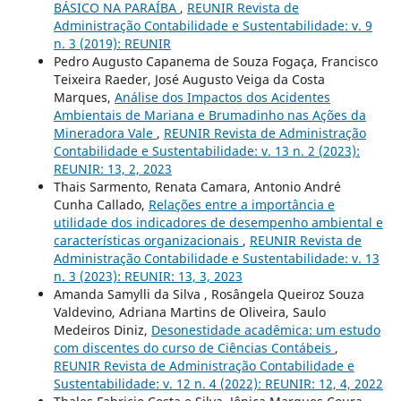
BÁSICO NA PARAÍBA
,
REUNIR Revista de
Administração Contabilidade e Sustentabilidade: v. 9
n. 3 (2019): REUNIR
Pedro Augusto Capanema de Souza Fogaça, Francisco
Teixeira Raeder, José Augusto Veiga da Costa
Marques,
Análise dos Impactos dos Acidentes
Ambientais de Mariana e Brumadinho nas Ações da
Mineradora Vale
,
REUNIR Revista de Administração
Contabilidade e Sustentabilidade: v. 13 n. 2 (2023):
REUNIR: 13, 2, 2023
Thais Sarmento, Renata Camara, Antonio André
Cunha Callado,
Relações entre a importância e
utilidade dos indicadores de desempenho ambiental e
características organizacionais
,
REUNIR Revista de
Administração Contabilidade e Sustentabilidade: v. 13
n. 3 (2023): REUNIR: 13, 3, 2023
Amanda Samylli da Silva , Rosângela Queiroz Souza
Valdevino, Adriana Martins de Oliveira, Saulo
Medeiros Diniz,
Desonestidade acadêmica: um estudo
com discentes do curso de Ciências Contábeis
,
REUNIR Revista de Administração Contabilidade e
Sustentabilidade: v. 12 n. 4 (2022): REUNIR: 12, 4, 2022