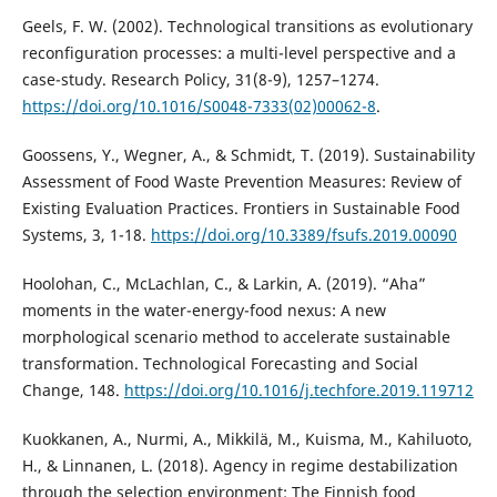
Geels, F. W. (2002). Technological transitions as evolutionary
reconfiguration processes: a multi-level perspective and a
case-study. Research Policy, 31(8-9), 1257–1274.
https://doi.org/10.1016/S0048-7333(02)00062-8
.
Goossens, Y., Wegner, A., & Schmidt, T. (2019). Sustainability
Assessment of Food Waste Prevention Measures: Review of
Existing Evaluation Practices. Frontiers in Sustainable Food
Systems, 3, 1-18.
https://doi.org/10.3389/fsufs.2019.00090
Hoolohan, C., McLachlan, C., & Larkin, A. (2019). “Aha”
moments in the water-energy-food nexus: A new
morphological scenario method to accelerate sustainable
transformation. Technological Forecasting and Social
Change, 148.
https://doi.org/10.1016/j.techfore.2019.119712
Kuokkanen, A., Nurmi, A., Mikkilä, M., Kuisma, M., Kahiluoto,
H., & Linnanen, L. (2018). Agency in regime destabilization
through the selection environment: The Finnish food