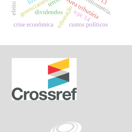
bibliometria.
Área tributária
tributação
icpc 14
dividendos
crise econômica
custos políticos