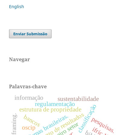
English
Enviar Submissão
Navegar
Palavras-chave
informação
sustentabilidade
regulamentação
classificação
estrutura de propriedade
gerenciamento de resultados
firmas brasileiras.
efeito framing.
bancos
pesquisas.
terceiro setor
oscip
ifric 13