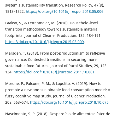
system’s sustainability transition. Research Policy, 47(8),
1513–1522.
https://doi.org/10.1016/j.respol.2018.05.006
Laakso, S., & Lettenmeier, M. (2016). Household-level
transition methodology towards sustainable material
footprints. Journal of Cleaner Production, 132, 184-191.
https://doi.org/10.1016/j.jclepro.2015.03.009
.
Marsden, T. (2013). From post-productionism to reflexive
governance: Contested transitions in securing more
sustainable food futures. Journal of Rural Studies, 29, 123–
134.
https://doi.org/10.1016/j.jrurstud.2011.10.001
Morone, P., Falcone, P. M., & Lopolito, A. (2019). How to
promote a new and sustainable food consumption model: A
fuzzy cognitive map study. Journal of Cleaner Production,
208, 563–574.
https://doi.org/10.1016/j.jclepro.2018.10.075
Nascimento, S. P. (2018). Desperdício de alimentos: fator de