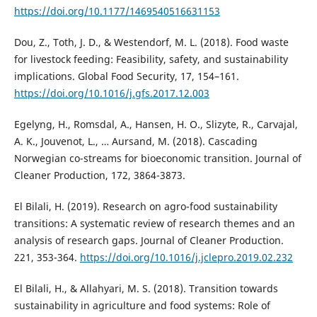
https://doi.org/10.1177/1469540516631153
Dou, Z., Toth, J. D., & Westendorf, M. L. (2018). Food waste
for livestock feeding: Feasibility, safety, and sustainability
implications. Global Food Security, 17, 154–161.
https://doi.org/10.1016/j.gfs.2017.12.003
Egelyng, H., Romsdal, A., Hansen, H. O., Slizyte, R., Carvajal,
A. K., Jouvenot, L., … Aursand, M. (2018). Cascading
Norwegian co-streams for bioeconomic transition. Journal of
Cleaner Production, 172, 3864-3873.
El Bilali, H. (2019). Research on agro-food sustainability
transitions: A systematic review of research themes and an
analysis of research gaps. Journal of Cleaner Production.
221, 353-364.
https://doi.org/10.1016/j.jclepro.2019.02.232
El Bilali, H., & Allahyari, M. S. (2018). Transition towards
sustainability in agriculture and food systems: Role of