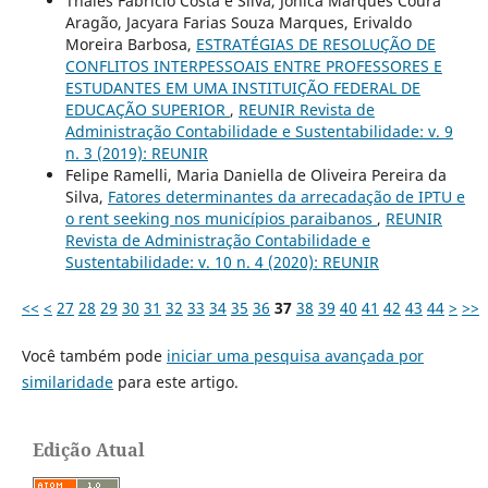
Thales Fabricio Costa e Silva, Jônica Marques Coura
Aragão, Jacyara Farias Souza Marques, Erivaldo
Moreira Barbosa,
ESTRATÉGIAS DE RESOLUÇÃO DE
CONFLITOS INTERPESSOAIS ENTRE PROFESSORES E
ESTUDANTES EM UMA INSTITUIÇÃO FEDERAL DE
EDUCAÇÃO SUPERIOR
,
REUNIR Revista de
Administração Contabilidade e Sustentabilidade: v. 9
n. 3 (2019): REUNIR
Felipe Ramelli, Maria Daniella de Oliveira Pereira da
Silva,
Fatores determinantes da arrecadação de IPTU e
o rent seeking nos municípios paraibanos
,
REUNIR
Revista de Administração Contabilidade e
Sustentabilidade: v. 10 n. 4 (2020): REUNIR
<<
<
27
28
29
30
31
32
33
34
35
36
37
38
39
40
41
42
43
44
>
>>
Você também pode
iniciar uma pesquisa avançada por
similaridade
para este artigo.
Edição Atual