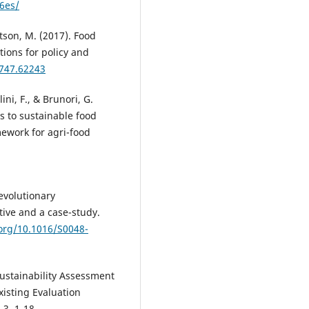
6es/
tson, M. (2017). Food
tions for policy and
0747.62243
olini, F., & Brunori, G.
s to sustainable food
mework for agri-food
 evolutionary
tive and a case-study.
.org/10.1016/S0048-
Sustainability Assessment
isting Evaluation
 3, 1-18.