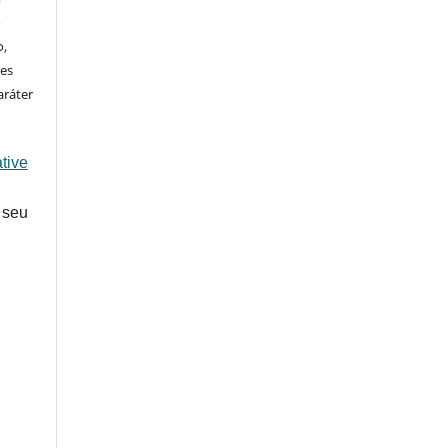
o
o,
ões
aráter
tive
 seu