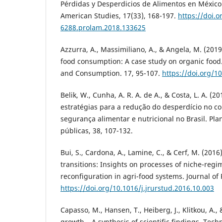
Pérdidas y Desperdicios de Alimentos en México. 
American Studies, 17(33), 168-197.
https://doi.o
6288.prolam.2018.133625
Azzurra, A., Massimiliano, A., & Angela, M. (201
food consumption: A case study on organic food
and Consumption. 17, 95-107.
https://doi.org/1
Belik, W., Cunha, A. R. A. de A., & Costa, L. A. (2
estratégias para a redução do desperdício no co
segurança alimentar e nutricional no Brasil. Pla
públicas, 38, 107-132.
Bui, S., Cardona, A., Lamine, C., & Cerf, M. (2016)
transitions: Insights on processes of niche-reg
reconfiguration in agri-food systems. Journal of 
https://doi.org/10.1016/j.jrurstud.2016.10.003
Capasso, M., Hansen, T., Heiberg, J., Klitkou, A.,
growth – A synthesis of scientific findings. Tec