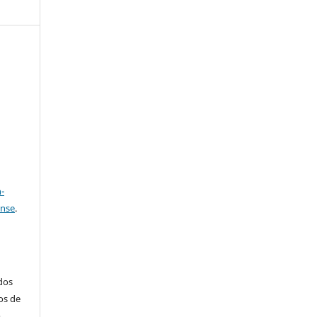
e
a
-
ense
.
ados
os de
m