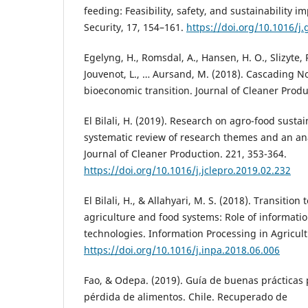
feeding: Feasibility, safety, and sustainability i
Security, 17, 154–161.
https://doi.org/10.1016/j.
Egelyng, H., Romsdal, A., Hansen, H. O., Slizyte, R
Jouvenot, L., … Aursand, M. (2018). Cascading N
bioeconomic transition. Journal of Cleaner Produ
El Bilali, H. (2019). Research on agro-food sustain
systematic review of research themes and an ana
Journal of Cleaner Production. 221, 353-364.
https://doi.org/10.1016/j.jclepro.2019.02.232
El Bilali, H., & Allahyari, M. S. (2018). Transition
agriculture and food systems: Role of informat
technologies. Information Processing in Agricult
https://doi.org/10.1016/j.inpa.2018.06.006
Fao, & Odepa. (2019). Guía de buenas prácticas 
pérdida de alimentos. Chile. Recuperado de