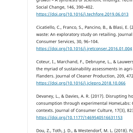
Social Change, 146, 390–402.
https://doi.org/10.1016/j.techfore.2019.06.013
Cicatiello, C., Franco, S., Pancino, B., & Blasi, E.
waste: An exploratory study on retailing. Journal
Consumer Services, 30, 96–104.
https://doi.org/10.1016/j.jretconser.2016.01.004
Coteur, I., Marchand, F., Debruyne, L., & Lauwers
the myriad of sustainability assessments in agri
Flanders. Journal of Cleaner Production, 209, 47
https://doi.org/10.1016/j.jclepro.2018.10.066
Devaney, L., & Davies, A. R. (2017). Disrupting 
consumption through experimental HomeLabs: 
contexts. Journal of Consumer Culture, 17(3), 82
https://doi.org/10.1177/1469540516631153
Dou, Z., Toth, J. D., & Westendorf, M. L. (2018). F