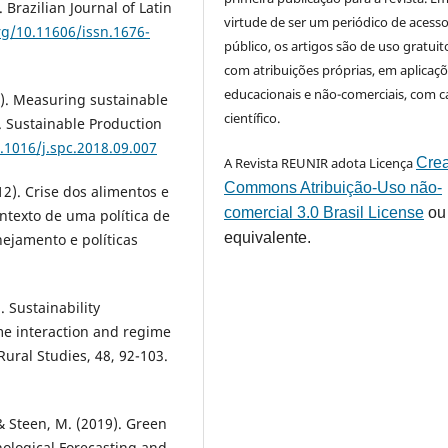
Brazilian Journal of Latin
virtude de ser um periódico de acess
rg/10.11606/issn.1676-
público, os artigos são de uso gratuit
com atribuições próprias, em aplicaç
educacionais e não-comerciais, com c
9). Measuring sustainable
científico.
. Sustainable Production
0.1016/j.spc.2018.09.007
A Revista REUNIR adota Licença
Crea
Commons Atribuição-Uso não-
012). Crise dos alimentos e
comercial 3.0 Brasil License
ou
ntexto de uma política de
equivalente.
nejamento e políticas
. Sustainability
ime interaction and regime
Rural Studies, 48, 92-103.
 & Steen, M. (2019). Green
hnological Forecasting and