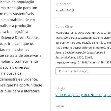
ficativa da população
Publicado
uma transição para um
2024-04-19
m mais sustentáveis.
 sustentabilidade e o
nalisar a produção
Como Citar
uisa bibliográfica
KUASOSKI, M., & DIAS DOLIVEIRA, S. L. (20
Science Direct, Scopus,
Transição para a sustentabilidade no siste
agroalimentar: uma revisão sistemática co
tados indicam que os
nas perdas e desperdício de alimentos.
RE
lidade em sistemas
Revista De Administração Contabilidade E
e se trata de observar a
Sustentabilidade
,
13
(4), 52–66.
ampliar o conhecimento
https://doi.org/10.18696/reunir.v13i4.133
 sociais diversos
Fomatos de Citação
, na busca de
demonstra-se urgente.
ou-se que há oportunidade
Edição
ribuir para a literatura
v. 13 n. 4 (2023): REUNIR: 13, 4, 
Seção