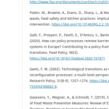
http://www.fao.org/documents/card/es/c/ca531
Foden, M., Browne, A., Evans, D., Sharp, L., & Wa
waste, food safety and kitchen practices: implica
intervention.
https://doi.org/10.13140/RG.2.2.1
Galli, F., Prosperi, P., Favilli, E., D’Amico, S., Bart
(2020). How can policy processes remove barrier
systems in Europe? Contributing to a policy fra
transitions. Food Policy, 96(3).
https://doi.org/10.1016/j.foodpol.2020.101871
Geels, F. W. (2002). Technological transitions as
reconfiguration processes: a multi-level perspec
Research Policy, 31(8-9), 1257–1274.
https://doi
7333(02)00062-8
.
Goossens, Y., Wegner, A., & Schmidt, T. (2019). 
of Food Waste Prevention Measures: Review of Ex
Practices. Frontiers in Sustainable Food Systems,