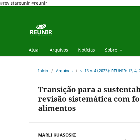
#revistareunir #reunir
Atual
Arquivos
Notícias
Sobre
Início
/
Arquivos
/
v. 13 n. 4 (2023): REUNIR: 13, 4,
Transição para a sustenta
revisão sistemática com fo
alimentos
MARLI KUASOSKI