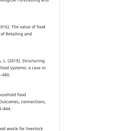
 (2016). The value of food
 of Retailing and
, L. (2019). Structuring
-food systems: a case in
2-480.
household food
Outcomes, connections,
3–844.
ood waste for livestock