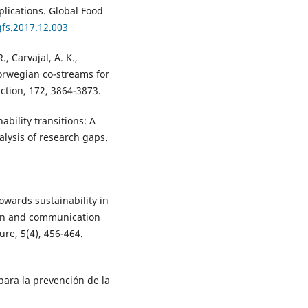
mplications. Global Food
gfs.2017.12.003
., Carvajal, A. K.,
orwegian co-streams for
ction, 172, 3864-3873.
ability transitions: A
lysis of research gaps.
 towards sustainability in
ion and communication
ure, 5(4), 456-464.
para la prevención de la