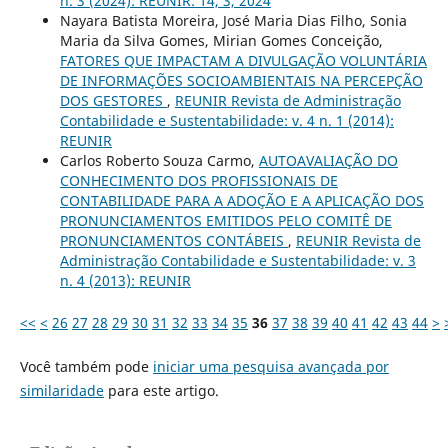
n. 3 (2024): REUNIR: 14, 3, 2024
Nayara Batista Moreira, José Maria Dias Filho, Sonia
Maria da Silva Gomes, Mirian Gomes Conceição,
FATORES QUE IMPACTAM A DIVULGAÇÃO VOLUNTÁRIA
DE INFORMAÇÕES SOCIOAMBIENTAIS NA PERCEPÇÃO
DOS GESTORES
,
REUNIR Revista de Administração
Contabilidade e Sustentabilidade: v. 4 n. 1 (2014):
REUNIR
Carlos Roberto Souza Carmo,
AUTOAVALIAÇÃO DO
CONHECIMENTO DOS PROFISSIONAIS DE
CONTABILIDADE PARA A ADOÇÃO E A APLICAÇÃO DOS
PRONUNCIAMENTOS EMITIDOS PELO COMITÊ DE
PRONUNCIAMENTOS CONTÁBEIS
,
REUNIR Revista de
Administração Contabilidade e Sustentabilidade: v. 3
n. 4 (2013): REUNIR
<<
<
26
27
28
29
30
31
32
33
34
35
36
37
38
39
40
41
42
43
44
>
Você também pode
iniciar uma pesquisa avançada por
similaridade
para este artigo.