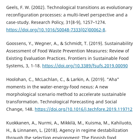
Geels, F. W. (2002). Technological transitions as evolutionary
reconfiguration processes: a multi-level perspective and a
case-study. Research Policy, 31(8-9), 1257–1274.
https://doi.org/10.1016/S0048-7333(02)00062-8
.
Goossens, Y., Wegner, A., & Schmidt, T. (2019). Sustainability
Assessment of Food Waste Prevention Measures: Review of
Existing Evaluation Practices. Frontiers in Sustainable Food
Systems, 3, 1-18.
https://doi.org/10.3389/fsufs.2019.00090
Hoolohan, C., McLachlan, C., & Larkin, A. (2019). “Aha”
moments in the water-energy-food nexus: A new
morphological scenario method to accelerate sustainable
transformation. Technological Forecasting and Social
Change, 148.
https://doi.org/10.1016/j.techfore.2019.119712
Kuokkanen, A., Nurmi, A., Mikkilä, M., Kuisma, M., Kahiluoto,
H., & Linnanen, L. (2018). Agency in regime destabilization
through the selection environment: The Finnish food