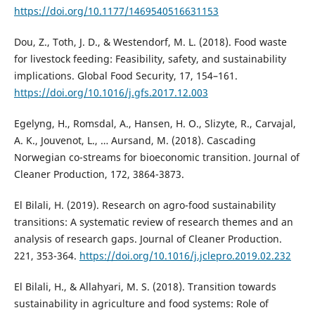
https://doi.org/10.1177/1469540516631153
Dou, Z., Toth, J. D., & Westendorf, M. L. (2018). Food waste
for livestock feeding: Feasibility, safety, and sustainability
implications. Global Food Security, 17, 154–161.
https://doi.org/10.1016/j.gfs.2017.12.003
Egelyng, H., Romsdal, A., Hansen, H. O., Slizyte, R., Carvajal,
A. K., Jouvenot, L., … Aursand, M. (2018). Cascading
Norwegian co-streams for bioeconomic transition. Journal of
Cleaner Production, 172, 3864-3873.
El Bilali, H. (2019). Research on agro-food sustainability
transitions: A systematic review of research themes and an
analysis of research gaps. Journal of Cleaner Production.
221, 353-364.
https://doi.org/10.1016/j.jclepro.2019.02.232
El Bilali, H., & Allahyari, M. S. (2018). Transition towards
sustainability in agriculture and food systems: Role of