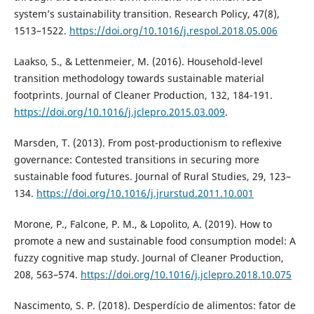
system’s sustainability transition. Research Policy, 47(8),
1513–1522.
https://doi.org/10.1016/j.respol.2018.05.006
Laakso, S., & Lettenmeier, M. (2016). Household-level
transition methodology towards sustainable material
footprints. Journal of Cleaner Production, 132, 184-191.
https://doi.org/10.1016/j.jclepro.2015.03.009
.
Marsden, T. (2013). From post-productionism to reflexive
governance: Contested transitions in securing more
sustainable food futures. Journal of Rural Studies, 29, 123–
134.
https://doi.org/10.1016/j.jrurstud.2011.10.001
Morone, P., Falcone, P. M., & Lopolito, A. (2019). How to
promote a new and sustainable food consumption model: A
fuzzy cognitive map study. Journal of Cleaner Production,
208, 563–574.
https://doi.org/10.1016/j.jclepro.2018.10.075
Nascimento, S. P. (2018). Desperdício de alimentos: fator de