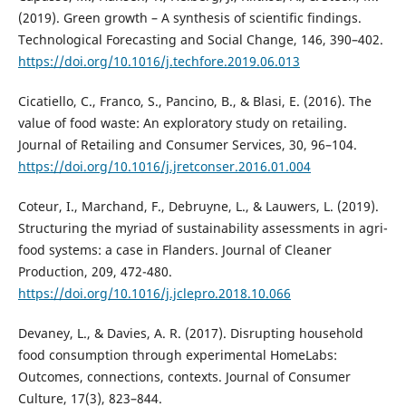
(2019). Green growth – A synthesis of scientific findings.
Technological Forecasting and Social Change, 146, 390–402.
https://doi.org/10.1016/j.techfore.2019.06.013
Cicatiello, C., Franco, S., Pancino, B., & Blasi, E. (2016). The
value of food waste: An exploratory study on retailing.
Journal of Retailing and Consumer Services, 30, 96–104.
https://doi.org/10.1016/j.jretconser.2016.01.004
Coteur, I., Marchand, F., Debruyne, L., & Lauwers, L. (2019).
Structuring the myriad of sustainability assessments in agri-
food systems: a case in Flanders. Journal of Cleaner
Production, 209, 472-480.
https://doi.org/10.1016/j.jclepro.2018.10.066
Devaney, L., & Davies, A. R. (2017). Disrupting household
food consumption through experimental HomeLabs:
Outcomes, connections, contexts. Journal of Consumer
Culture, 17(3), 823–844.