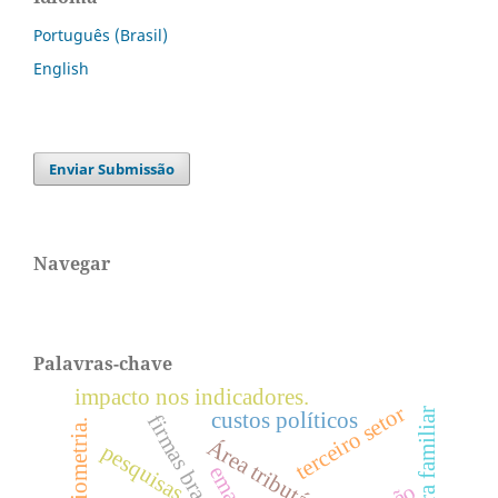
Português (Brasil)
English
Enviar Submissão
Navegar
Palavras-chave
impacto nos indicadores.
terceiro setor
agricultura familiar
custos políticos
firmas brasileiras.
bibliometria.
Área tributária
pesquisas.