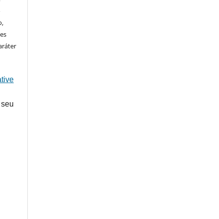
o
o,
ões
aráter
tive
 seu