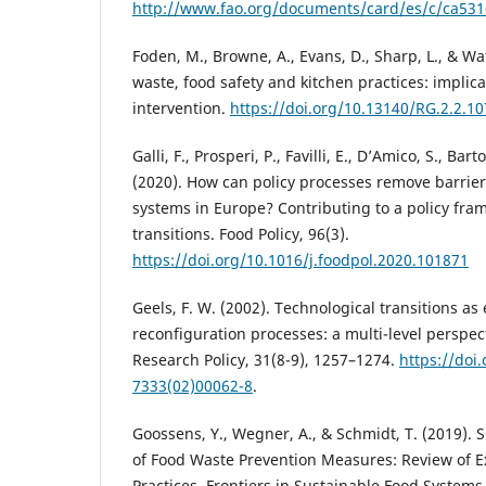
http://www.fao.org/documents/card/es/c/ca531
Foden, M., Browne, A., Evans, D., Sharp, L., & Wa
waste, food safety and kitchen practices: implica
intervention.
https://doi.org/10.13140/RG.2.2.1
Galli, F., Prosperi, P., Favilli, E., D’Amico, S., Bart
(2020). How can policy processes remove barrier
systems in Europe? Contributing to a policy fra
transitions. Food Policy, 96(3).
https://doi.org/10.1016/j.foodpol.2020.101871
Geels, F. W. (2002). Technological transitions as
reconfiguration processes: a multi-level perspec
Research Policy, 31(8-9), 1257–1274.
https://doi
7333(02)00062-8
.
Goossens, Y., Wegner, A., & Schmidt, T. (2019). 
of Food Waste Prevention Measures: Review of Ex
Practices. Frontiers in Sustainable Food Systems,