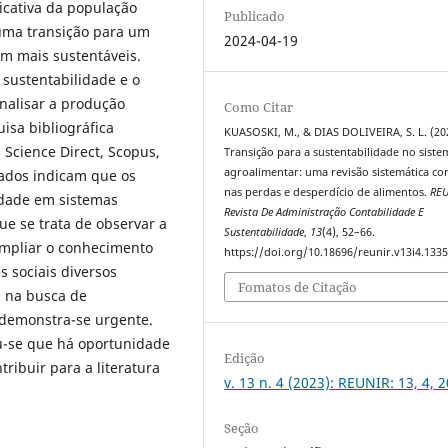
ficativa da população
Publicado
uma transição para um
2024-04-19
m mais sustentáveis.
 sustentabilidade e o
nalisar a produção
Como Citar
uisa bibliográfica
KUASOSKI, M., & DIAS DOLIVEIRA, S. L. (20
Science Direct, Scopus,
Transição para a sustentabilidade no siste
agroalimentar: uma revisão sistemática co
tados indicam que os
nas perdas e desperdício de alimentos.
RE
lidade em sistemas
Revista De Administração Contabilidade E
e se trata de observar a
Sustentabilidade
,
13
(4), 52–66.
ampliar o conhecimento
https://doi.org/10.18696/reunir.v13i4.133
 sociais diversos
Fomatos de Citação
, na busca de
demonstra-se urgente.
ou-se que há oportunidade
Edição
ribuir para a literatura
v. 13 n. 4 (2023): REUNIR: 13, 4, 
Seção