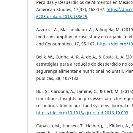
Pérdidas y Desperdicios de Alimentos en México. 
American Studies, 17(33), 168-197.
https://doi.o
6288.prolam.2018.133625
Azzurra, A., Massimiliano, A., & Angela, M. (201
food consumption: A case study on organic food
and Consumption. 17, 95-107.
https://doi.org/1
Belik, W., Cunha, A. R. A. de A., & Costa, L. A. (2
estratégias para a redução do desperdício no co
segurança alimentar e nutricional no Brasil. Pla
públicas, 38, 107-132.
Bui, S., Cardona, A., Lamine, C., & Cerf, M. (2016)
transitions: Insights on processes of niche-reg
reconfiguration in agri-food systems. Journal of 
https://doi.org/10.1016/j.jrurstud.2016.10.003
Capasso, M., Hansen, T., Heiberg, J., Klitkou, A.,
growth – A synthesis of scientific findings. Tec