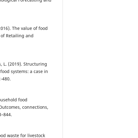
 (2016). The value of food
 of Retailing and
, L. (2019). Structuring
-food systems: a case in
2-480.
household food
Outcomes, connections,
3–844.
ood waste for livestock