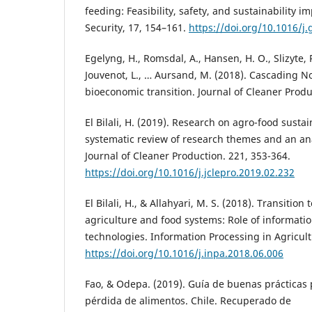
feeding: Feasibility, safety, and sustainability i
Security, 17, 154–161.
https://doi.org/10.1016/j.
Egelyng, H., Romsdal, A., Hansen, H. O., Slizyte, R
Jouvenot, L., … Aursand, M. (2018). Cascading N
bioeconomic transition. Journal of Cleaner Produ
El Bilali, H. (2019). Research on agro-food sustain
systematic review of research themes and an ana
Journal of Cleaner Production. 221, 353-364.
https://doi.org/10.1016/j.jclepro.2019.02.232
El Bilali, H., & Allahyari, M. S. (2018). Transition
agriculture and food systems: Role of informat
technologies. Information Processing in Agricult
https://doi.org/10.1016/j.inpa.2018.06.006
Fao, & Odepa. (2019). Guía de buenas prácticas 
pérdida de alimentos. Chile. Recuperado de