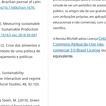
Brazilian Journal of Latin
virtude de ser um periódico de acess
rg/10.11606/issn.1676-
público, os artigos são de uso gratuit
com atribuições próprias, em aplicaç
educacionais e não-comerciais, com c
9). Measuring sustainable
científico.
. Sustainable Production
0.1016/j.spc.2018.09.007
A Revista REUNIR adota Licença
Crea
Commons Atribuição-Uso não-
012). Crise dos alimentos e
comercial 3.0 Brasil License
ou
ntexto de uma política de
equivalente.
nejamento e políticas
. Sustainability
ime interaction and regime
Rural Studies, 48, 92-103.
 & Steen, M. (2019). Green
hnological Forecasting and