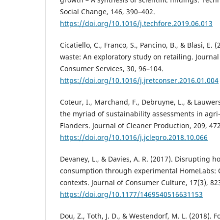
Social Change, 146, 390–402.
https://doi.org/10.1016/j.techfore.2019.06.013
Cicatiello, C., Franco, S., Pancino, B., & Blasi, E.
waste: An exploratory study on retailing. Journal
Consumer Services, 30, 96–104.
https://doi.org/10.1016/j.jretconser.2016.01.004
Coteur, I., Marchand, F., Debruyne, L., & Lauwers
the myriad of sustainability assessments in agri
Flanders. Journal of Cleaner Production, 209, 47
https://doi.org/10.1016/j.jclepro.2018.10.066
Devaney, L., & Davies, A. R. (2017). Disrupting 
consumption through experimental HomeLabs: 
contexts. Journal of Consumer Culture, 17(3), 82
https://doi.org/10.1177/1469540516631153
Dou, Z., Toth, J. D., & Westendorf, M. L. (2018). F