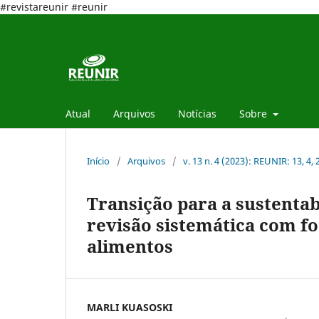
#revistareunir #reunir
Atual
Arquivos
Notícias
Sobre
Início
/
Arquivos
/
v. 13 n. 4 (2023): REUNIR: 13, 4,
Transição para a sustenta
revisão sistemática com fo
alimentos
MARLI KUASOSKI