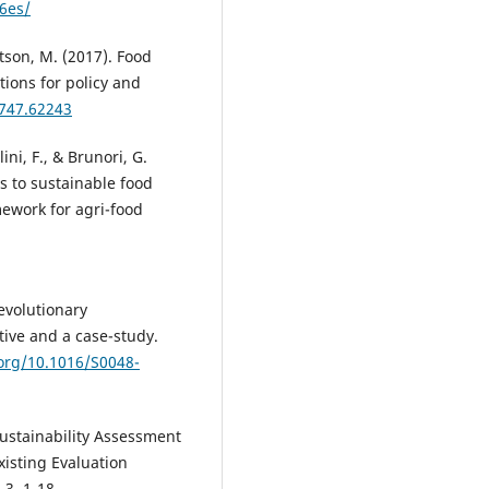
6es/
tson, M. (2017). Food
tions for policy and
0747.62243
olini, F., & Brunori, G.
s to sustainable food
mework for agri-food
 evolutionary
tive and a case-study.
.org/10.1016/S0048-
Sustainability Assessment
isting Evaluation
 3, 1-18.