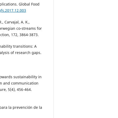
mplications. Global Food
gfs.2017.12.003
., Carvajal, A. K.,
orwegian co-streams for
ction, 172, 3864-3873.
ability transitions: A
lysis of research gaps.
 towards sustainability in
ion and communication
ure, 5(4), 456-464.
para la prevención de la