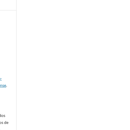
e
a
-
ense
.
ados
os de
m