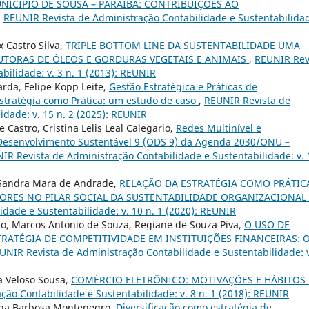
ICÍPIO DE SOUSA – PARAÍBA: CONTRIBUIÇÕES AO
,
REUNIR Revista de Administração Contabilidade e Sustentabilida
 Castro Silva,
TRIPLE BOTTOM LINE DA SUSTENTABILIDADE UMA
UTORAS DE ÓLEOS E GORDURAS VEGETAIS E ANIMAIS
,
REUNIR Rev
bilidade: v. 3 n. 1 (2013): REUNIR
arda, Felipe Kopp Leite,
Gestão Estratégica e Práticas de
Estratégia como Prática: um estudo de caso
,
REUNIR Revista de
idade: v. 15 n. 2 (2025): REUNIR
e Castro, Cristina Lelis Leal Calegario,
Redes Multinível e
 Desenvolvimento Sustentável 9 (ODS 9) da Agenda 2030/ONU –
IR Revista de Administração Contabilidade e Sustentabilidade: v. 
, Sandra Mara de Andrade,
RELAÇÃO DA ESTRATÉGIA COMO PRÁTIC
ORES NO PILAR SOCIAL DA SUSTENTABILIDADE ORGANIZACIONAL
dade e Sustentabilidade: v. 10 n. 1 (2020): REUNIR
, Marcos Antonio de Souza, Regiane de Souza Piva,
O USO DE
ATÉGIA DE COMPETITIVIDADE EM INSTITUIÇÕES FINANCEIRAS: 
UNIR Revista de Administração Contabilidade e Sustentabilidade: v
a Veloso Sousa,
COMÉRCIO ELETRÔNICO: MOTIVAÇÕES E HÁBITOS
ão Contabilidade e Sustentabilidade: v. 8 n. 1 (2018): REUNIR
lina Barbosa Montenegro,
Diversificação como estratégia de