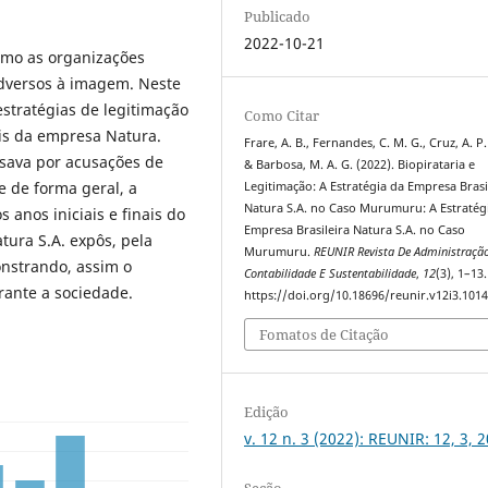
Publicado
2022-10-21
omo as organizações
dversos à imagem. Neste
 estratégias de legitimação
Como Citar
is da empresa Natura.
Frare, A. B., Fernandes, C. M. G., Cruz, A. P.
ssava por acusações de
& Barbosa, M. A. G. (2022). Biopirataria e
e de forma geral, a
Legitimação: A Estratégia da Empresa Brasi
Natura S.A. no Caso Murumuru: A Estratég
 anos iniciais e finais do
Empresa Brasileira Natura S.A. no Caso
ura S.A. expôs, pela
Murumuru.
REUNIR Revista De Administraçã
onstrando, assim o
Contabilidade E Sustentabilidade
,
12
(3), 1–13.
rante a sociedade.
https://doi.org/10.18696/reunir.v12i3.101
Fomatos de Citação
Edição
v. 12 n. 3 (2022): REUNIR: 12, 3, 
Seção