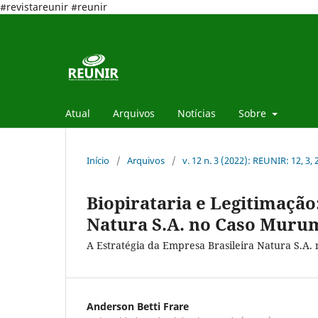
#revistareunir #reunir
Atual
Arquivos
Notícias
Sobre
Início
/
Arquivos
/
v. 12 n. 3 (2022): REUNIR: 12, 3,
Biopirataria e Legitimação
Natura S.A. no Caso Mur
A Estratégia da Empresa Brasileira Natura S.A
Anderson Betti Frare