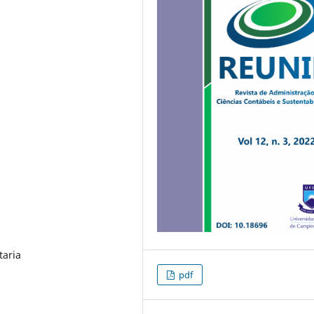
taria
pdf