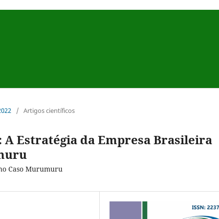
 2022
/
Artigos científicos
: A Estratégia da Empresa Brasileira
umuru
. no Caso Murumuru