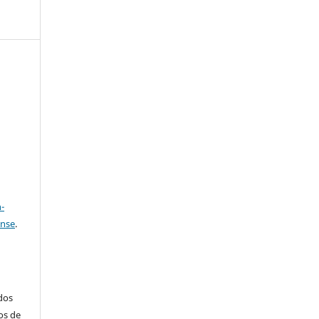
e
a
-
ense
.
ados
os de