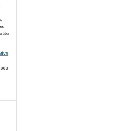
m
o
o,
ões
aráter
tive
 seu