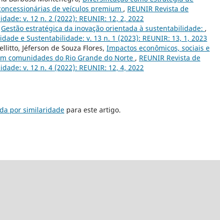
concessionárias de veículos premium
,
REUNIR Revista de
dade: v. 12 n. 2 (2022): REUNIR: 12, 2, 2022
,
Gestão estratégica da inovação orientada à sustentabilidade:
,
ade e Sustentabilidade: v. 13 n. 1 (2023): REUNIR: 13, 1, 2023
llitto, Jéferson de Souza Flores,
Impactos econômicos, sociais e
 em comunidades do Rio Grande do Norte
,
REUNIR Revista de
dade: v. 12 n. 4 (2022): REUNIR: 12, 4, 2022
da por similaridade
para este artigo.