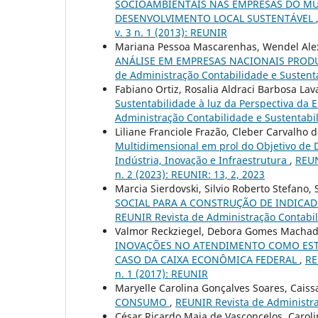
SOCIOAMBIENTAIS NAS EMPRESAS DO MUN
DESENVOLVIMENTO LOCAL SUSTENTÁVEL
v. 3 n. 1 (2013): REUNIR
Mariana Pessoa Mascarenhas, Wendel Alex
ANÁLISE EM EMPRESAS NACIONAIS PROD
de Administração Contabilidade e Sustenta
Fabiano Ortiz, Rosalia Aldraci Barbosa Lav
Sustentabilidade à luz da Perspectiva da 
Administração Contabilidade e Sustentabil
Liliane Franciole Frazão, Cleber Carvalho d
Multidimensional em prol do Objetivo de
Indústria, Inovação e Infraestrutura
,
REUN
n. 2 (2023): REUNIR: 13, 2, 2023
Marcia Sierdovski, Silvio Roberto Stefano
SOCIAL PARA A CONSTRUÇÃO DE INDICAD
REUNIR Revista de Administração Contabili
Valmor Reckziegel, Debora Gomes Machado
INOVAÇÕES NO ATENDIMENTO COMO ESTR
CASO DA CAIXA ECONÔMICA FEDERAL
,
RE
n. 1 (2017): REUNIR
Maryelle Carolina Gonçalves Soares, Caiss
CONSUMO
,
REUNIR Revista de Administraç
César Ricardo Maia de Vasconcelos, Caro