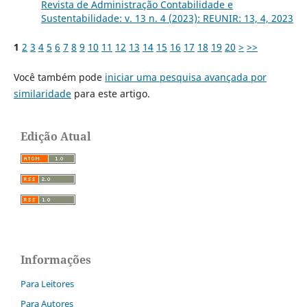
Revista de Administração Contabilidade e
Sustentabilidade: v. 13 n. 4 (2023): REUNIR: 13, 4, 2023
1
2
3
4
5
6
7
8
9
10
11
12
13
14
15
16
17
18
19
20
>
>>
Você também pode
iniciar uma pesquisa avançada por
similaridade
para este artigo.
Edição Atual
Informações
Para Leitores
Para Autores