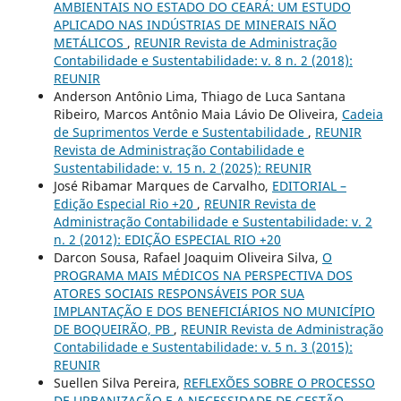
AMBIENTAIS NO ESTADO DO CEARÁ: UM ESTUDO
APLICADO NAS INDÚSTRIAS DE MINERAIS NÃO
METÁLICOS
,
REUNIR Revista de Administração
Contabilidade e Sustentabilidade: v. 8 n. 2 (2018):
REUNIR
Anderson Antônio Lima, Thiago de Luca Santana
Ribeiro, Marcos Antônio Maia Lávio De Oliveira,
Cadeia
de Suprimentos Verde e Sustentabilidade
,
REUNIR
Revista de Administração Contabilidade e
Sustentabilidade: v. 15 n. 2 (2025): REUNIR
José Ribamar Marques de Carvalho,
EDITORIAL –
Edição Especial Rio +20
,
REUNIR Revista de
Administração Contabilidade e Sustentabilidade: v. 2
n. 2 (2012): EDIÇÃO ESPECIAL RIO +20
Darcon Sousa, Rafael Joaquim Oliveira Silva,
O
PROGRAMA MAIS MÉDICOS NA PERSPECTIVA DOS
ATORES SOCIAIS RESPONSÁVEIS POR SUA
IMPLANTAÇÃO E DOS BENEFICIÁRIOS NO MUNICÍPIO
DE BOQUEIRÃO, PB
,
REUNIR Revista de Administração
Contabilidade e Sustentabilidade: v. 5 n. 3 (2015):
REUNIR
Suellen Silva Pereira,
REFLEXÕES SOBRE O PROCESSO
DE URBANIZAÇÃO E A NECESSIDADE DE GESTÃO