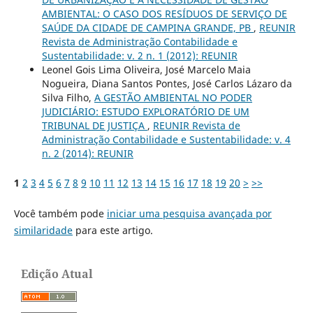
AMBIENTAL: O CASO DOS RESÍDUOS DE SERVIÇO DE
SAÚDE DA CIDADE DE CAMPINA GRANDE, PB
,
REUNIR
Revista de Administração Contabilidade e
Sustentabilidade: v. 2 n. 1 (2012): REUNIR
Leonel Gois Lima Oliveira, José Marcelo Maia
Nogueira, Diana Santos Pontes, José Carlos Lázaro da
Silva Filho,
A GESTÃO AMBIENTAL NO PODER
JUDICIÁRIO: ESTUDO EXPLORATÓRIO DE UM
TRIBUNAL DE JUSTIÇA
,
REUNIR Revista de
Administração Contabilidade e Sustentabilidade: v. 4
n. 2 (2014): REUNIR
1
2
3
4
5
6
7
8
9
10
11
12
13
14
15
16
17
18
19
20
>
>>
Você também pode
iniciar uma pesquisa avançada por
similaridade
para este artigo.
Edição Atual