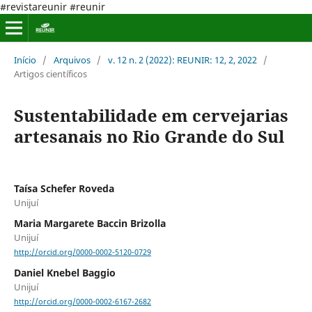
#revistareunir #reunir
Início
/
Arquivos
/
v. 12 n. 2 (2022): REUNIR: 12, 2, 2022
/
Artigos científicos
Sustentabilidade em cervejarias
artesanais no Rio Grande do Sul
Taísa Schefer Roveda
Unijuí
Maria Margarete Baccin Brizolla
Unijuí
http://orcid.org/0000-0002-5120-0729
Daniel Knebel Baggio
Unijuí
http://orcid.org/0000-0002-6167-2682