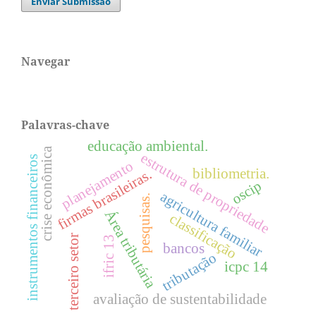
Enviar Submissão
Navegar
Palavras-chave
educação ambiental.
crise econômica
estrutura de propriedade
instrumentos financeiros
planejamento
bibliometria.
firmas brasileiras.
oscip
agricultura familiar
pesquisas.
Área tributária
classificação
terceiro setor
ifric 13
bancos
tributação
icpc 14
avaliação de sustentabilidade