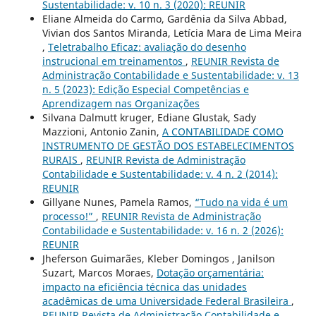
Sustentabilidade: v. 10 n. 3 (2020): REUNIR
Eliane Almeida do Carmo, Gardênia da Silva Abbad,
Vivian dos Santos Miranda, Letícia Mara de Lima Meira
,
Teletrabalho Eficaz: avaliação do desenho
instrucional em treinamentos
,
REUNIR Revista de
Administração Contabilidade e Sustentabilidade: v. 13
n. 5 (2023): Edição Especial Competências e
Aprendizagem nas Organizações
Silvana Dalmutt kruger, Ediane Glustak, Sady
Mazzioni, Antonio Zanin,
A CONTABILIDADE COMO
INSTRUMENTO DE GESTÃO DOS ESTABELECIMENTOS
RURAIS
,
REUNIR Revista de Administração
Contabilidade e Sustentabilidade: v. 4 n. 2 (2014):
REUNIR
Gillyane Nunes, Pamela Ramos,
“Tudo na vida é um
processo!”
,
REUNIR Revista de Administração
Contabilidade e Sustentabilidade: v. 16 n. 2 (2026):
REUNIR
Jheferson Guimarães, Kleber Domingos , Janilson
Suzart, Marcos Moraes,
Dotação orçamentária:
impacto na eficiência técnica das unidades
acadêmicas de uma Universidade Federal Brasileira
,
REUNIR Revista de Administração Contabilidade e