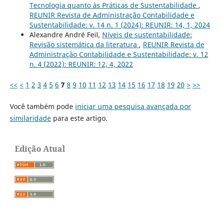
Tecnologia quanto às Práticas de Sustentabilidade
,
REUNIR Revista de Administração Contabilidade e
Sustentabilidade: v. 14 n. 1 (2024): REUNIR: 14, 1, 2024
Alexandre André Feil,
Níveis de sustentabilidade:
Revisão sistemática da literatura
,
REUNIR Revista de
Administração Contabilidade e Sustentabilidade: v. 12
n. 4 (2022): REUNIR: 12, 4, 2022
<<
<
1
2
3
4
5
6
7
8
9
10
11
12
13
14
15
16
17
18
19
20
>
>>
Você também pode
iniciar uma pesquisa avançada por
similaridade
para este artigo.
Edição Atual