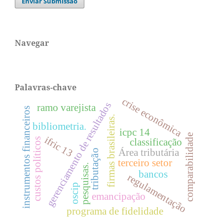
Enviar Submissão
Navegar
Palavras-chave
crise econômica
gerenciamento de resultados
ramo varejista
instrumentos financeiros
firmas brasileiras.
bibliometria.
icpc 14
comparabilidade
ifric 13
custos políticos
classificação
Área tributária
tributação
terceiro setor
pesquisas.
bancos
regulamentação
oscip
emancipação
programa de fidelidade