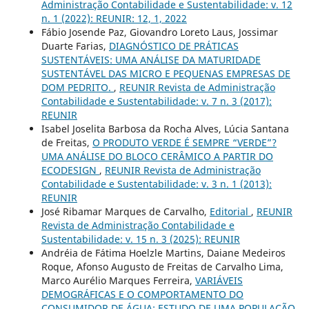
Administração Contabilidade e Sustentabilidade: v. 12
n. 1 (2022): REUNIR: 12, 1, 2022
Fábio Josende Paz, Giovandro Loreto Laus, Jossimar
Duarte Farias,
DIAGNÓSTICO DE PRÁTICAS
SUSTENTÁVEIS: UMA ANÁLISE DA MATURIDADE
SUSTENTÁVEL DAS MICRO E PEQUENAS EMPRESAS DE
DOM PEDRITO.
,
REUNIR Revista de Administração
Contabilidade e Sustentabilidade: v. 7 n. 3 (2017):
REUNIR
Isabel Joselita Barbosa da Rocha Alves, Lúcia Santana
de Freitas,
O PRODUTO VERDE É SEMPRE “VERDE”?
UMA ANÁLISE DO BLOCO CERÂMICO A PARTIR DO
ECODESIGN
,
REUNIR Revista de Administração
Contabilidade e Sustentabilidade: v. 3 n. 1 (2013):
REUNIR
José Ribamar Marques de Carvalho,
Editorial
,
REUNIR
Revista de Administração Contabilidade e
Sustentabilidade: v. 15 n. 3 (2025): REUNIR
Andréia de Fátima Hoelzle Martins, Daiane Medeiros
Roque, Afonso Augusto de Freitas de Carvalho Lima,
Marco Aurélio Marques Ferreira,
VARIÁVEIS
DEMOGRÁFICAS E O COMPORTAMENTO DO
CONSUMIDOR DE ÁGUA: ESTUDO DE UMA POPULAÇÃO