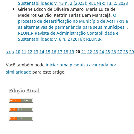
Sustentabilidade: v. 13 n. 2 (2023): REUNIR: 13, 2, 2023
Girlene Edson de Oliveira Amaro, Maria Luiza de
Medeiros Galvão, Kettrin Farias Bem Maracajá,
O
processo de desertificação no Município de Acari/RN e
as alternativas de permanência para seus munícipes.
,
REUNIR Revista de Administração Contabilidade e
Sustentabilidade: v. 6 n. 2 (2016): REUNIR
<<
<
10
11
12
13
14
15
16
17
18
19
20
21
22
23
24
25
26
27
28
29
Você também pode
iniciar uma pesquisa avançada por
similaridade
para este artigo.
Edição Atual