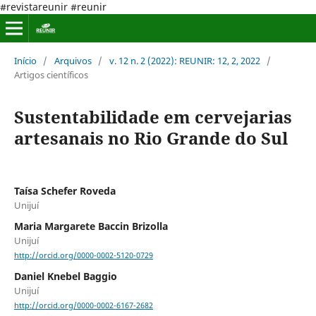
#revistareunir #reunir
Início
/
Arquivos
/
v. 12 n. 2 (2022): REUNIR: 12, 2, 2022
/
Artigos científicos
Sustentabilidade em cervejarias
artesanais no Rio Grande do Sul
Taísa Schefer Roveda
Unijuí
Maria Margarete Baccin Brizolla
Unijuí
http://orcid.org/0000-0002-5120-0729
Daniel Knebel Baggio
Unijuí
http://orcid.org/0000-0002-6167-2682