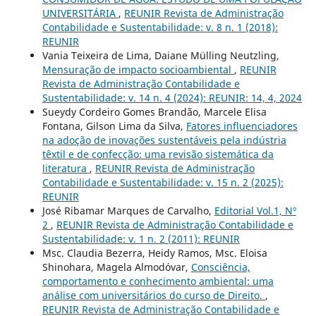
UNIVERSITÁRIA
,
REUNIR Revista de Administração
Contabilidade e Sustentabilidade: v. 8 n. 1 (2018):
REUNIR
Vania Teixeira de Lima, Daiane Mülling Neutzling,
Mensuração de impacto socioambiental
,
REUNIR
Revista de Administração Contabilidade e
Sustentabilidade: v. 14 n. 4 (2024): REUNIR: 14, 4, 2024
Sueydy Cordeiro Gomes Brandão, Marcele Elisa
Fontana, Gilson Lima da Silva,
Fatores influenciadores
na adoção de inovações sustentáveis pela indústria
têxtil e de confecção: uma revisão sistemática da
literatura
,
REUNIR Revista de Administração
Contabilidade e Sustentabilidade: v. 15 n. 2 (2025):
REUNIR
José Ribamar Marques de Carvalho,
Editorial Vol.1, Nº
2
,
REUNIR Revista de Administração Contabilidade e
Sustentabilidade: v. 1 n. 2 (2011): REUNIR
Msc. Claudia Bezerra, Heidy Ramos, Msc. Eloisa
Shinohara, Magela Almodóvar,
Consciência,
comportamento e conhecimento ambiental: uma
análise com universitários do curso de Direito.
,
REUNIR Revista de Administração Contabilidade e