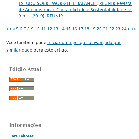
ESTUDO SOBRE WORK-LIFE BALANCE
,
REUNIR Revista
de Administração Contabilidade e Sustentabilidade: v.
9 n. 1 (2019): REUNIR
<<
<
5
6
7
8
9
10
11
12
13
14
15
16
17
18
19
20
21
22
23
24
>
>>
Você também pode
iniciar uma pesquisa avançada por
similaridade
para este artigo.
Edição Atual
Informações
Para Leitores