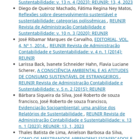
Sustentabilidade: v. 13 n. 4 (2023): REUNIR: 13, 4, 2023
Diego de Queiroz Machado, Fátima Regina Ney Matos,
Reflexões sobre desenvolvimento sustentável e
sustentabilidade: categorias polissêmicas
,
REUNIR
Revista de Administração Contabilidade e
Sustentabilidade: v. 10 n. 3 (2020): REUNIR
José Ribamar Marques de Carvalho,
EDITORIAL, VOL.
4, Nº 1, 2014.
,
REUNIR Revista de Administração
Contabilidade e Sustentabilidade: v. 4 n. 1 (2014):
REUNIR
Larissa Back, Ivanete Schneider Hahn, Flavia Luciane
Scherer,
A CONSCIÊNCIA AMBIENTAL E AS ATITUDES
DE CONSUMO SUSTENTÁVEL DE ESTRANGEIROS
,
REUNIR Revista de Administração Contabilidade e
Sustentabilidade: v. 5 n. 2 (2015): REUNIR
Bárbara Siqueira da Silva, José Roberto de souza
francisco, José Roberto de souza francisco,
Evidenciação Socioambiental: uma análise dos
Relatórios de Sustentabilidade
,
REUNIR Revista de
Administração Contabilidade e Sustentabilidade: v. 13
n. 1 (2023): REUNIR: 13, 1, 2023
Thales Batista de Lima, Anielson Barbosa da Silva,
COMO OS MESTRANDOS APRENDEM? SIGNIFICADOS E