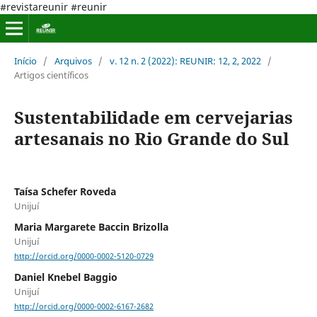
#revistareunir #reunir
Início
/
Arquivos
/
v. 12 n. 2 (2022): REUNIR: 12, 2, 2022
/
Artigos científicos
Sustentabilidade em cervejarias
artesanais no Rio Grande do Sul
Taísa Schefer Roveda
Unijuí
Maria Margarete Baccin Brizolla
Unijuí
http://orcid.org/0000-0002-5120-0729
Daniel Knebel Baggio
Unijuí
http://orcid.org/0000-0002-6167-2682