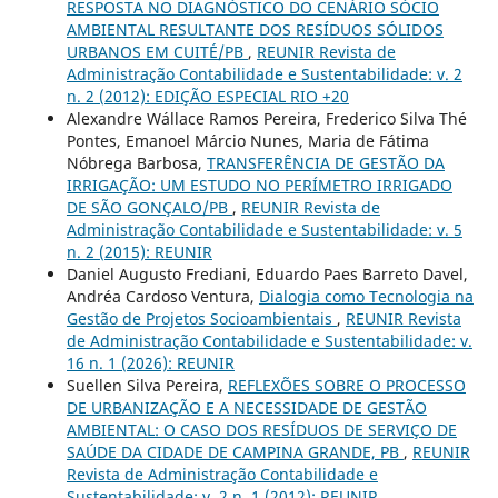
RESPOSTA NO DIAGNÓSTICO DO CENÁRIO SÓCIO
AMBIENTAL RESULTANTE DOS RESÍDUOS SÓLIDOS
URBANOS EM CUITÉ/PB
,
REUNIR Revista de
Administração Contabilidade e Sustentabilidade: v. 2
n. 2 (2012): EDIÇÃO ESPECIAL RIO +20
Alexandre Wállace Ramos Pereira, Frederico Silva Thé
Pontes, Emanoel Márcio Nunes, Maria de Fátima
Nóbrega Barbosa,
TRANSFERÊNCIA DE GESTÃO DA
IRRIGAÇÃO: UM ESTUDO NO PERÍMETRO IRRIGADO
DE SÃO GONÇALO/PB
,
REUNIR Revista de
Administração Contabilidade e Sustentabilidade: v. 5
n. 2 (2015): REUNIR
Daniel Augusto Frediani, Eduardo Paes Barreto Davel,
Andréa Cardoso Ventura,
Dialogia como Tecnologia na
Gestão de Projetos Socioambientais
,
REUNIR Revista
de Administração Contabilidade e Sustentabilidade: v.
16 n. 1 (2026): REUNIR
Suellen Silva Pereira,
REFLEXÕES SOBRE O PROCESSO
DE URBANIZAÇÃO E A NECESSIDADE DE GESTÃO
AMBIENTAL: O CASO DOS RESÍDUOS DE SERVIÇO DE
SAÚDE DA CIDADE DE CAMPINA GRANDE, PB
,
REUNIR
Revista de Administração Contabilidade e
Sustentabilidade: v. 2 n. 1 (2012): REUNIR