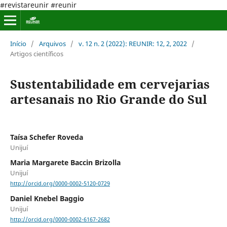
#revistareunir #reunir
Início
/
Arquivos
/
v. 12 n. 2 (2022): REUNIR: 12, 2, 2022
/
Artigos científicos
Sustentabilidade em cervejarias
artesanais no Rio Grande do Sul
Taísa Schefer Roveda
Unijuí
Maria Margarete Baccin Brizolla
Unijuí
http://orcid.org/0000-0002-5120-0729
Daniel Knebel Baggio
Unijuí
http://orcid.org/0000-0002-6167-2682