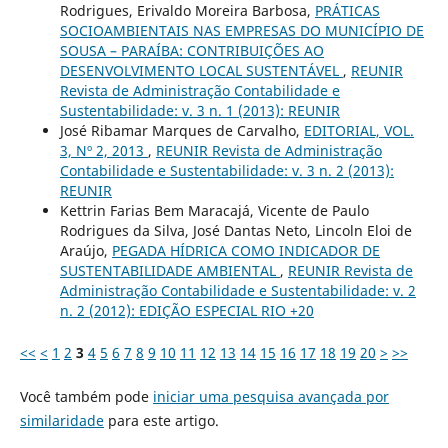
Rodrigues, Erivaldo Moreira Barbosa,
PRÁTICAS
SOCIOAMBIENTAIS NAS EMPRESAS DO MUNICÍPIO DE
SOUSA – PARAÍBA: CONTRIBUIÇÕES AO
DESENVOLVIMENTO LOCAL SUSTENTÁVEL
,
REUNIR
Revista de Administração Contabilidade e
Sustentabilidade: v. 3 n. 1 (2013): REUNIR
José Ribamar Marques de Carvalho,
EDITORIAL, VOL.
3, Nº 2, 2013
,
REUNIR Revista de Administração
Contabilidade e Sustentabilidade: v. 3 n. 2 (2013):
REUNIR
Kettrin Farias Bem Maracajá, Vicente de Paulo
Rodrigues da Silva, José Dantas Neto, Lincoln Eloi de
Araújo,
PEGADA HÍDRICA COMO INDICADOR DE
SUSTENTABILIDADE AMBIENTAL
,
REUNIR Revista de
Administração Contabilidade e Sustentabilidade: v. 2
n. 2 (2012): EDIÇÃO ESPECIAL RIO +20
<<
<
1
2
3
4
5
6
7
8
9
10
11
12
13
14
15
16
17
18
19
20
>
>>
Você também pode
iniciar uma pesquisa avançada por
similaridade
para este artigo.