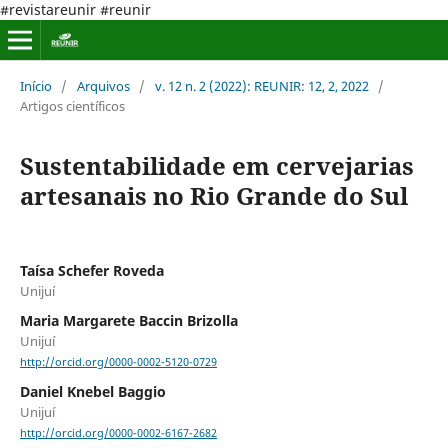
#revistareunir #reunir
Início
/
Arquivos
/
v. 12 n. 2 (2022): REUNIR: 12, 2, 2022
/
Artigos científicos
Sustentabilidade em cervejarias
artesanais no Rio Grande do Sul
Taísa Schefer Roveda
Unijuí
Maria Margarete Baccin Brizolla
Unijuí
http://orcid.org/0000-0002-5120-0729
Daniel Knebel Baggio
Unijuí
http://orcid.org/0000-0002-6167-2682