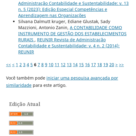
Administração Contabilidade e Sustentabilidade: v. 13
n. 5 (2023): Edição Especial Competências e
Aprendizagem nas Organizações
Silvana Dalmutt kruger, Ediane Glustak, Sady
Mazzioni, Antonio Zanin,
A CONTABILIDADE COMO
INSTRUMENTO DE GESTÃO DOS ESTABELECIMENTOS
RURAIS
,
REUNIR Revista de Administração
Contabilidade e Sustentabilidade: v. 4 n. 2 (2014):
REUNIR
<<
<
1
2
3
4
5
6
7
8
9
10
11
12
13
14
15
16
17
18
19
20
>
>>
Você também pode
iniciar uma pesquisa avançada por
similaridade
para este artigo.
Edição Atual