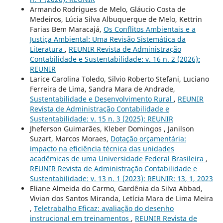
Armando Rodrigues de Melo, Gláucio Costa de
Medeiros, Lúcia Silva Albuquerque de Melo, Kettrin
Farias Bem Maracajá,
Os Conflitos Ambientais e a
Justiça Ambiental: Uma Revisão Sistemática da
Literatura
,
REUNIR Revista de Administração
Contabilidade e Sustentabilidade: v. 16 n. 2 (2026):
REUNIR
Larice Carolina Toledo, Silvio Roberto Stefani, Luciano
Ferreira de Lima, Sandra Mara de Andrade,
Sustentabilidade e Desenvolvimento Rural
,
REUNIR
Revista de Administração Contabilidade e
Sustentabilidade: v. 15 n. 3 (2025): REUNIR
Jheferson Guimarães, Kleber Domingos , Janilson
Suzart, Marcos Moraes,
Dotação orçamentária:
impacto na eficiência técnica das unidades
acadêmicas de uma Universidade Federal Brasileira
,
REUNIR Revista de Administração Contabilidade e
Sustentabilidade: v. 13 n. 1 (2023): REUNIR: 13, 1, 2023
Eliane Almeida do Carmo, Gardênia da Silva Abbad,
Vivian dos Santos Miranda, Letícia Mara de Lima Meira
,
Teletrabalho Eficaz: avaliação do desenho
instrucional em treinamentos
,
REUNIR Revista de