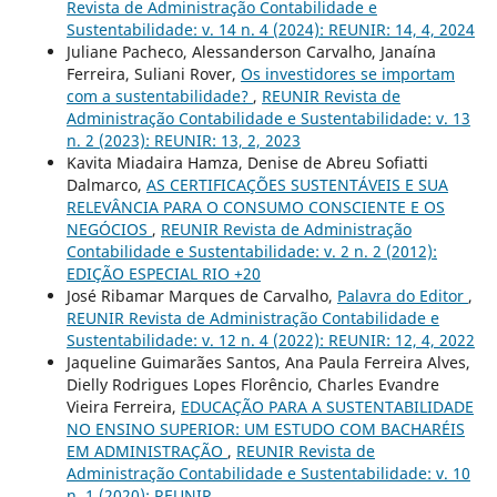
Revista de Administração Contabilidade e
Sustentabilidade: v. 14 n. 4 (2024): REUNIR: 14, 4, 2024
Juliane Pacheco, Alessanderson Carvalho, Janaína
Ferreira, Suliani Rover,
Os investidores se importam
com a sustentabilidade?
,
REUNIR Revista de
Administração Contabilidade e Sustentabilidade: v. 13
n. 2 (2023): REUNIR: 13, 2, 2023
Kavita Miadaira Hamza, Denise de Abreu Sofiatti
Dalmarco,
AS CERTIFICAÇÕES SUSTENTÁVEIS E SUA
RELEVÂNCIA PARA O CONSUMO CONSCIENTE E OS
NEGÓCIOS
,
REUNIR Revista de Administração
Contabilidade e Sustentabilidade: v. 2 n. 2 (2012):
EDIÇÃO ESPECIAL RIO +20
José Ribamar Marques de Carvalho,
Palavra do Editor
,
REUNIR Revista de Administração Contabilidade e
Sustentabilidade: v. 12 n. 4 (2022): REUNIR: 12, 4, 2022
Jaqueline Guimarães Santos, Ana Paula Ferreira Alves,
Dielly Rodrigues Lopes Florêncio, Charles Evandre
Vieira Ferreira,
EDUCAÇÃO PARA A SUSTENTABILIDADE
NO ENSINO SUPERIOR: UM ESTUDO COM BACHARÉIS
EM ADMINISTRAÇÃO
,
REUNIR Revista de
Administração Contabilidade e Sustentabilidade: v. 10
n. 1 (2020): REUNIR