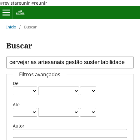
#revistareunir #reunir
Início
/
Buscar
Buscar
Filtros avançados
De
Até
Autor