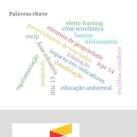
Palavras-chave
efeito framing.
gerenciamento de resultados
estrutura de propriedade
crise econômica
bancos
oscip
bibliometria.
Área tributária
escolhas contábeis
impacto nos indicadores.
tributação
regulamentação
classificação
pesquisas.
icpc 14
ifric 13
educação ambiental.