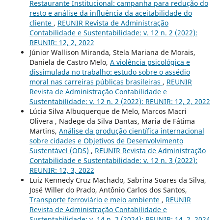
Restaurante Institucional: campanha para redução do
resto e análise da influência da aceitabilidade do
cliente
,
REUNIR Revista de Administração
Contabilidade e Sustentabilidade: v. 12 n. 2 (2022):
REUNIR: 12, 2, 2022
Júnior Wallison Miranda, Stela Mariana de Morais,
Daniela de Castro Melo,
A violência psicológica e
dissimulada no trabalho: estudo sobre o assédio
moral nas carreiras públicas brasileiras
,
REUNIR
Revista de Administração Contabilidade e
Sustentabilidade: v. 12 n. 2 (2022): REUNIR: 12, 2, 2022
Lúcia Silva Albuquerque de Melo, Marcos Macri
Olivera , Nadege da Silva Dantas, Maria de Fátima
Martins,
Análise da produção científica internacional
sobre cidades e Objetivos de Desenvolvimento
Sustentável (ODS)
,
REUNIR Revista de Administração
Contabilidade e Sustentabilidade: v. 12 n. 3 (2022):
REUNIR: 12, 3, 2022
Luiz Kennedy Cruz Machado, Sabrina Soares da Silva,
José Willer do Prado, Antônio Carlos dos Santos,
Transporte ferroviário e meio ambiente
,
REUNIR
Revista de Administração Contabilidade e
Sustentabilidade: v. 14 n. 2 (2024): REUNIR: 14, 2, 2024