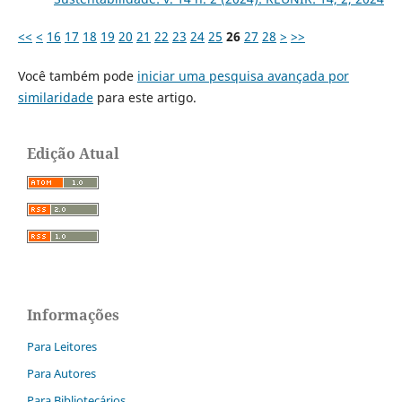
<<
<
16
17
18
19
20
21
22
23
24
25
26
27
28
>
>>
Você também pode
iniciar uma pesquisa avançada por
similaridade
para este artigo.
Edição Atual
Informações
Para Leitores
Para Autores
Para Bibliotecários