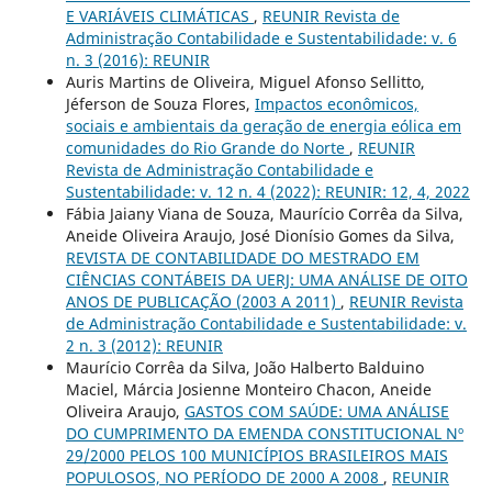
E VARIÁVEIS CLIMÁTICAS
,
REUNIR Revista de
Administração Contabilidade e Sustentabilidade: v. 6
n. 3 (2016): REUNIR
Auris Martins de Oliveira, Miguel Afonso Sellitto,
Jéferson de Souza Flores,
Impactos econômicos,
sociais e ambientais da geração de energia eólica em
comunidades do Rio Grande do Norte
,
REUNIR
Revista de Administração Contabilidade e
Sustentabilidade: v. 12 n. 4 (2022): REUNIR: 12, 4, 2022
Fábia Jaiany Viana de Souza, Maurício Corrêa da Silva,
Aneide Oliveira Araujo, José Dionísio Gomes da Silva,
REVISTA DE CONTABILIDADE DO MESTRADO EM
CIÊNCIAS CONTÁBEIS DA UERJ: UMA ANÁLISE DE OITO
ANOS DE PUBLICAÇÃO (2003 A 2011)
,
REUNIR Revista
de Administração Contabilidade e Sustentabilidade: v.
2 n. 3 (2012): REUNIR
Maurício Corrêa da Silva, João Halberto Balduino
Maciel, Márcia Josienne Monteiro Chacon, Aneide
Oliveira Araujo,
GASTOS COM SAÚDE: UMA ANÁLISE
DO CUMPRIMENTO DA EMENDA CONSTITUCIONAL Nº
29/2000 PELOS 100 MUNICÍPIOS BRASILEIROS MAIS
POPULOSOS, NO PERÍODO DE 2000 A 2008
,
REUNIR