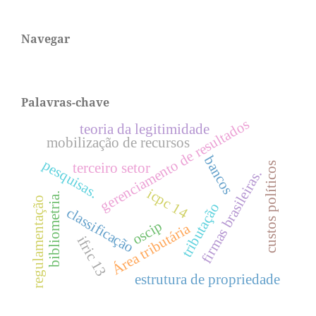
Navegar
Palavras-chave
gerenciamento de resultados
teoria da legitimidade
mobilização de recursos
bancos
pesquisas.
custos políticos
terceiro setor
firmas brasileiras.
icpc 14
bibliometria.
regulamentação
tributação
classificação
oscip
Área tributária
ifric 13
estrutura de propriedade