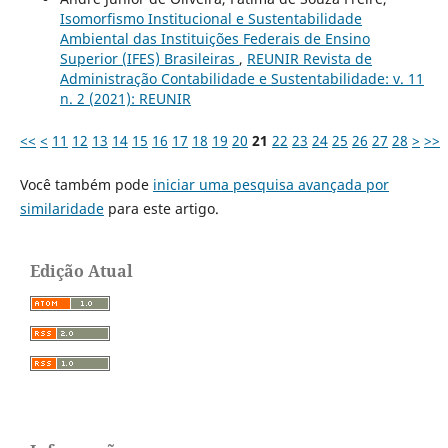
Isomorfismo Institucional e Sustentabilidade
Ambiental das Instituições Federais de Ensino
Superior (IFES) Brasileiras
,
REUNIR Revista de
Administração Contabilidade e Sustentabilidade: v. 11
n. 2 (2021): REUNIR
<<
<
11
12
13
14
15
16
17
18
19
20
21
22
23
24
25
26
27
28
>
>>
Você também pode
iniciar uma pesquisa avançada por
similaridade
para este artigo.
Edição Atual