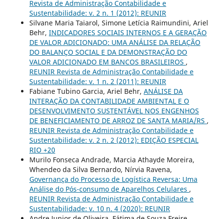
Revista de Administração Contabilidade e
Sustentabilidade: v. 2 n. 1 (2012): REUNIR
Silvane Maria Taiarol, Simone Letícia Raimundini, Ariel
Behr,
INDICADORES SOCIAIS INTERNOS E A GERAÇÃO
DE VALOR ADICIONADO: UMA ANÁLISE DA RELAÇÃO
DO BALANÇO SOCIAL E DA DEMONSTRAÇÃO DO
VALOR ADICIONADO EM BANCOS BRASILEIROS
,
REUNIR Revista de Administração Contabilidade e
Sustentabilidade: v. 1 n. 2 (2011): REUNIR
Fabiane Tubino Garcia, Ariel Behr,
ANÁLISE DA
INTERAÇÃO DA CONTABILIDADE AMBIENTAL E O
DESENVOLVIMENTO SUSTENTÁVEL NOS ENGENHOS
DE BENEFICIAMENTO DE ARROZ DE SANTA MARIA/RS
,
REUNIR Revista de Administração Contabilidade e
Sustentabilidade: v. 2 n. 2 (2012): EDIÇÃO ESPECIAL
RIO +20
Murilo Fonseca Andrade, Marcia Athayde Moreira,
Whendeo da Silva Bernardo, Nírvia Ravena,
Governança do Processo de Logística Reversa: Uma
Análise do Pós-consumo de Aparelhos Celulares
,
REUNIR Revista de Administração Contabilidade e
Sustentabilidade: v. 10 n. 4 (2020): REUNIR
Andre Junior de Oliveira, Fátima de Souza Freire,