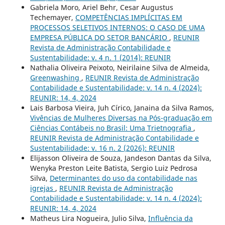
Gabriela Moro, Ariel Behr, Cesar Augustus
Techemayer,
COMPETÊNCIAS IMPLÍCITAS EM
PROCESSOS SELETIVOS INTERNOS: O CASO DE UMA
EMPRESA PÚBLICA DO SETOR BANCÁRIO
,
REUNIR
Revista de Administração Contabilidade e
Sustentabilidade: v. 4 n. 1 (2014): REUNIR
Nathalia Oliveira Peixoto, Neirilaine Silva de Almeida,
Greenwashing
,
REUNIR Revista de Administração
Contabilidade e Sustentabilidade: v. 14 n. 4 (2024):
REUNIR: 14, 4, 2024
Lais Barbosa Vieira, Juh Círico, Janaina da Silva Ramos,
Vivências de Mulheres Diversas na Pós-graduação em
Ciências Contábeis no Brasil: Uma Trietnografia
,
REUNIR Revista de Administração Contabilidade e
Sustentabilidade: v. 16 n. 2 (2026): REUNIR
Elijasson Oliveira de Souza, Jandeson Dantas da Silva,
Wenyka Preston Leite Batista, Sergio Luiz Pedrosa
Silva,
Determinantes do uso da contabilidade nas
igrejas
,
REUNIR Revista de Administração
Contabilidade e Sustentabilidade: v. 14 n. 4 (2024):
REUNIR: 14, 4, 2024
Matheus Lira Nogueira, Julio Silva,
Influência da