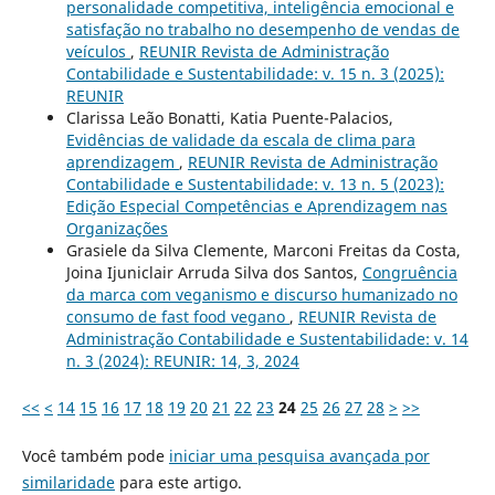
personalidade competitiva, inteligência emocional e
satisfação no trabalho no desempenho de vendas de
veículos
,
REUNIR Revista de Administração
Contabilidade e Sustentabilidade: v. 15 n. 3 (2025):
REUNIR
Clarissa Leão Bonatti, Katia Puente-Palacios,
Evidências de validade da escala de clima para
aprendizagem
,
REUNIR Revista de Administração
Contabilidade e Sustentabilidade: v. 13 n. 5 (2023):
Edição Especial Competências e Aprendizagem nas
Organizações
Grasiele da Silva Clemente, Marconi Freitas da Costa,
Joina Ijuniclair Arruda Silva dos Santos,
Congruência
da marca com veganismo e discurso humanizado no
consumo de fast food vegano
,
REUNIR Revista de
Administração Contabilidade e Sustentabilidade: v. 14
n. 3 (2024): REUNIR: 14, 3, 2024
<<
<
14
15
16
17
18
19
20
21
22
23
24
25
26
27
28
>
>>
Você também pode
iniciar uma pesquisa avançada por
similaridade
para este artigo.