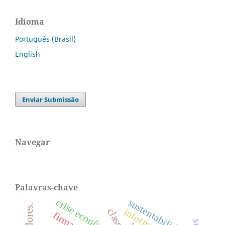
Idioma
Português (Brasil)
English
Enviar Submissão
Navegar
Palavras-chave
crise econômica
sustentabilidade
informação