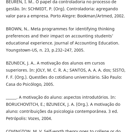
BEUREN, I. M.. O papel da controladoria no processo de
gestão. In: SCHMIDT, P. (Org). Controladoria: agregando
valor para a empresa. Porto Alegre: Bookman/Artmed, 2002.
BROWN, N.. Meta programmes for identifying thinking
preferences and their impact on accounting students’
educational experience. Journal of Accounting Education.
Youngstown-US, n. 23, p.232–247, 2005.
BZUNECK, J. A.. A motivação dos alunos em cursos
superiores. In: JOLY, M. C. R. A.; SANTOS, A. A. A. dos; SISTO,
F. F. (Org.). Questões do cotidiano universitário. São Paulo:
Casa do Psicólogo, 2005.
______. A motivação do aluno: aspectos introdutórios. In:
BORUCHOVITCH, E.; BZUNECK, J. A. (Org.). A motivação do
aluno: contribuições da psicologia contemporânea. 3 ed.
Petrópolis: Vozes, 2004.
COVINGTON, M. V. Self-worth theory goes to college or do