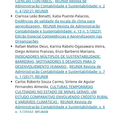
CIÊNCIAS CONTÁBEIS
,
REUNIR Revista de
Administração Contabilidade e Sustentabilidade: v. 2
n. 4 (2012): REUNIR
Clarissa Leão Bonatti, Katia Puente-Palacios,
Evidências de validade da escala de clima para
aprendizagem
,
REUNIR Revista de Administração
Contabilidade e Sustentabilidade: v. 13 n. 5 (2023):
Edição Especial Competências e Aprendizagem nas
Organizações
Rafael Mattos Deus, Karina Rabelo Ogasawara Vieira,
Diego Antonio Franzao, Enzo Barberio Mariano,
INDICADORES MÚLTIPLOS DE SUSTENTABILIDADE:
BARREIRAS, MOTIVADORES E DESAFIOS PARA O
DESENVOLVIMENTO HUMANO
,
REUNIR Revista de
Administração Contabilidade e Sustentabilidade: v. 7
n. 1 (2017): REUNIR
Carlos Roberto Souza Carmo, Sirlene de Aguiar
Fernandes Almeida,
CULTURAS TEMPORÁRIAS
CULTIVADAS NO ESTADO DE MINAS GERAIS: UM
ESTUDO COMPARATIVO ENVOLVENDO CRÉDITO RURAL
E VARIÁVEIS CLIMÁTICAS
,
REUNIR Revista de
Administração Contabilidade e Sustentabilidade: v. 6
n. 3 (2016): REUNIR