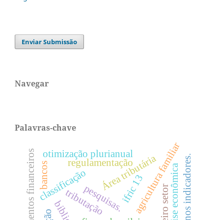
Enviar Submissão
Navegar
Palavras-chave
agricultura familiar
otimização plurianual
instrumentos financeiros
Área tributária
impacto nos indicadores.
regulamentação
bancos
crise econômica
classificação
ifric 13
pesquisas.
terceiro setor
tributação