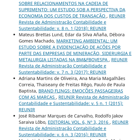
SOBRE RELACIONAMENTOS NA CADEIA DE
SUPRIMENTO: UM ESTUDO SOB A PERSPECTIVA DA
ECONOMIA DOS CUSTOS DE TRANSAÇÃO
,
REUNIR
Revista de Administração Contabilidade e
Sustentabilidade: v. 8 n. 1 (2018): REUNIR
Mateus Brettas Lund, Edar da Silva Añaña, Débora
Gomes Machado,
MARKETING AMBIENTAL: UM
ESTUDO SOBRE A EVIDENCIAÇÃO DE AÇÕES POR
PARTE DAS EMPRESAS DE MINERAÇÃO, SIDERURGIA E
METALURGIA LISTADAS NA BM&FBOVESPA
,
REUNIR
Revista de Administração Contabilidade e
Sustentabilidade: v. 7 n. 3 (2017): REUNIR
Adriana Martins de Oliveira, Ana Maria Magalhães
Correia, Thaiseany de Freitas Rêgo, Paulo de Paula
Baptista,
BRAND FLINGS: EMOÇÕES PASSAGEIRAS
COM AS MARCAS
,
REUNIR Revista de Administração
Contabilidade e Sustentabilidade: v. 5 n. 1 (2015):
REUNIR
José Ribamar Marques de Carvalho, Rodolfo Jakov
Saraiva Lôbo,
EDITORIAL VOL. 6, Nº 3, 2016
,
REUNIR
Revista de Administração Contabilidade e
Sustentabilidade: v. 6 n. 3 (2016): REUNIR