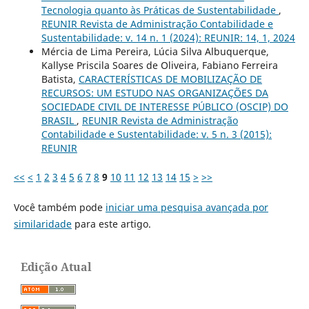
Tecnologia quanto às Práticas de Sustentabilidade
,
REUNIR Revista de Administração Contabilidade e
Sustentabilidade: v. 14 n. 1 (2024): REUNIR: 14, 1, 2024
Mércia de Lima Pereira, Lúcia Silva Albuquerque,
Kallyse Priscila Soares de Oliveira, Fabiano Ferreira
Batista,
CARACTERÍSTICAS DE MOBILIZAÇÃO DE
RECURSOS: UM ESTUDO NAS ORGANIZAÇÕES DA
SOCIEDADE CIVIL DE INTERESSE PÚBLICO (OSCIP) DO
BRASIL
,
REUNIR Revista de Administração
Contabilidade e Sustentabilidade: v. 5 n. 3 (2015):
REUNIR
<<
<
1
2
3
4
5
6
7
8
9
10
11
12
13
14
15
>
>>
Você também pode
iniciar uma pesquisa avançada por
similaridade
para este artigo.
Edição Atual