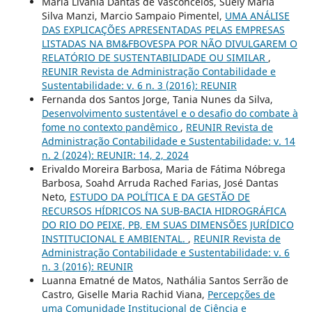
Maria Livânia Dantas de Vasconcelos, Suely Maria
Silva Manzi, Marcio Sampaio Pimentel,
UMA ANÁLISE
DAS EXPLICAÇÕES APRESENTADAS PELAS EMPRESAS
LISTADAS NA BM&FBOVESPA POR NÃO DIVULGAREM O
RELATÓRIO DE SUSTENTABILIDADE OU SIMILAR
,
REUNIR Revista de Administração Contabilidade e
Sustentabilidade: v. 6 n. 3 (2016): REUNIR
Fernanda dos Santos Jorge, Tania Nunes da Silva,
Desenvolvimento sustentável e o desafio do combate à
fome no contexto pandêmico
,
REUNIR Revista de
Administração Contabilidade e Sustentabilidade: v. 14
n. 2 (2024): REUNIR: 14, 2, 2024
Erivaldo Moreira Barbosa, Maria de Fátima Nóbrega
Barbosa, Soahd Arruda Rached Farias, José Dantas
Neto,
ESTUDO DA POLÍTICA E DA GESTÃO DE
RECURSOS HÍDRICOS NA SUB-BACIA HIDROGRÁFICA
DO RIO DO PEIXE, PB, EM SUAS DIMENSÕES JURÍDICO
INSTITUCIONAL E AMBIENTAL.
,
REUNIR Revista de
Administração Contabilidade e Sustentabilidade: v. 6
n. 3 (2016): REUNIR
Luanna Ematné de Matos, Nathália Santos Serrão de
Castro, Giselle Maria Rachid Viana,
Percepções de
uma Comunidade Institucional de Ciência e