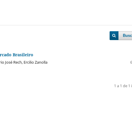
Busc
cado Brasileiro
rio José Rech, Ercilio Zanolla
1 a 1 de 1 