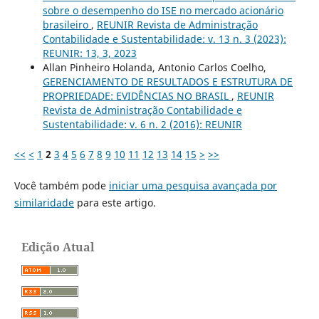
sobre o desempenho do ISE no mercado acionário
brasileiro
,
REUNIR Revista de Administração
Contabilidade e Sustentabilidade: v. 13 n. 3 (2023):
REUNIR: 13, 3, 2023
Allan Pinheiro Holanda, Antonio Carlos Coelho,
GERENCIAMENTO DE RESULTADOS E ESTRUTURA DE
PROPRIEDADE: EVIDÊNCIAS NO BRASIL
,
REUNIR
Revista de Administração Contabilidade e
Sustentabilidade: v. 6 n. 2 (2016): REUNIR
<<
<
1
2
3
4
5
6
7
8
9
10
11
12
13
14
15
>
>>
Você também pode
iniciar uma pesquisa avançada por
similaridade
para este artigo.
Edição Atual