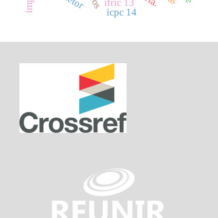
ifric 13
icpc 14