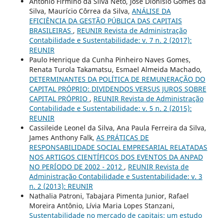
Antonio Firmino da Silva Neto, José Dionísio Gomes da
Silva, Maurício Côrrea da Silva,
ANÁLISE DA
EFICIÊNCIA DA GESTÃO PÚBLICA DAS CAPITAIS
BRASILEIRAS
,
REUNIR Revista de Administração
Contabilidade e Sustentabilidade: v. 7 n. 2 (2017):
REUNIR
Paulo Henrique da Cunha Pinheiro Naves Gomes,
Renata Turola Takamatsu, Esmael Almeida Machado,
DETERMINANTES DA POLÍTICA DE REMUNERAÇÃO DO
CAPITAL PRÓPRIO: DIVIDENDOS VERSUS JUROS SOBRE
CAPITAL PRÓPRIO
,
REUNIR Revista de Administração
Contabilidade e Sustentabilidade: v. 5 n. 2 (2015):
REUNIR
Cassileide Leonel da Silva, Ana Paula Ferreira da Silva,
James Anthony Falk,
AS PRÁTICAS DE
RESPONSABILIDADE SOCIAL EMPRESARIAL RELATADAS
NOS ARTIGOS CIENTÍFICOS DOS EVENTOS DA ANPAD
NO PERÍODO DE 2002 - 2012
,
REUNIR Revista de
Administração Contabilidade e Sustentabilidade: v. 3
n. 2 (2013): REUNIR
Nathalia Patroni, Tabajara Pimenta Junior, Rafael
Moreira Antônio, Lívia Maria Lopes Stanzani,
Sustentabilidade no mercado de capitais: um estudo