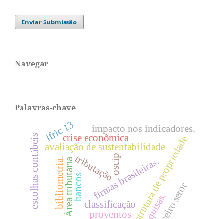
Enviar Submissão
Navegar
Palavras-chave
ifric 13
impacto nos indicadores.
crise econômica
escolhas contábeis
estrutura de propriedade
avaliação de sustentabilidade
tributação
oscip
firmas brasileiras.
bibliometria.
Área tributária
bancos
terceiro setor
pesquisas.
classificação
proventos