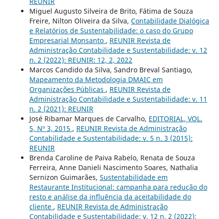
REUNIR
Miguel Augusto Silveira de Brito, Fátima de Souza
Freire, Nilton Oliveira da Silva,
Contabilidade Dialógica
e Relatórios de Sustentabilidade: o caso do Grupo
Empresarial Monsanto
,
REUNIR Revista de
Administração Contabilidade e Sustentabilidade: v. 12
n. 2 (2022): REUNIR: 12, 2, 2022
Marcos Candido da Silva, Sandro Breval Santiago,
Mapeamento da Metodologia DMAIC em
Organizações Públicas
,
REUNIR Revista de
Administração Contabilidade e Sustentabilidade: v. 11
n. 2 (2021): REUNIR
José Ribamar Marques de Carvalho,
EDITORIAL, VOL.
5, Nº 3, 2015
,
REUNIR Revista de Administração
Contabilidade e Sustentabilidade: v. 5 n. 3 (2015):
REUNIR
Brenda Caroline de Paiva Rabelo, Renata de Souza
Ferreira, Anne Danieli Nascimento Soares, Nathalia
Sernizon Guimarães,
Sustentabilidade em
Restaurante Institucional: campanha para redução do
resto e análise da influência da aceitabilidade do
cliente
,
REUNIR Revista de Administração
Contabilidade e Sustentabilidade: v. 12 n. 2 (2022):