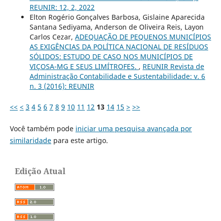
REUNIR: 12, 2, 2022
Elton Rogério Gonçalves Barbosa, Gislaine Aparecida
Santana Sediyama, Anderson de Oliveira Reis, Layon
Carlos Cezar,
ADEQUAÇÃO DE PEQUENOS MUNICÍPIOS
AS EXIGÊNCIAS DA POLÍTICA NACIONAL DE RESÍDUOS
SÓLIDOS: ESTUDO DE CASO NOS MUNICÍPIOS DE
VIÇOSA-MG E SEUS LIMÍTROFES.
,
REUNIR Revista de
Administração Contabilidade e Sustentabilidade: v. 6
n. 3 (2016): REUNIR
<<
<
3
4
5
6
7
8
9
10
11
12
13
14
15
>
>>
Você também pode
iniciar uma pesquisa avançada por
similaridade
para este artigo.
Edição Atual