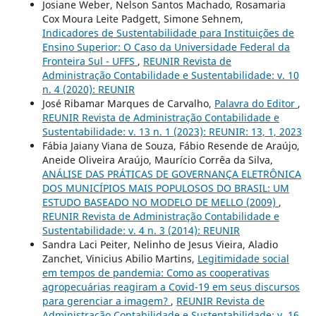
Josiane Weber, Nelson Santos Machado, Rosamaria
Cox Moura Leite Padgett, Simone Sehnem,
Indicadores de Sustentabilidade para Instituições de
Ensino Superior: O Caso da Universidade Federal da
Fronteira Sul - UFFS
,
REUNIR Revista de
Administração Contabilidade e Sustentabilidade: v. 10
n. 4 (2020): REUNIR
José Ribamar Marques de Carvalho,
Palavra do Editor
,
REUNIR Revista de Administração Contabilidade e
Sustentabilidade: v. 13 n. 1 (2023): REUNIR: 13, 1, 2023
Fábia Jaiany Viana de Souza, Fábio Resende de Araújo,
Aneide Oliveira Araújo, Maurício Corrêa da Silva,
ANÁLISE DAS PRÁTICAS DE GOVERNANÇA ELETRÔNICA
DOS MUNICÍPIOS MAIS POPULOSOS DO BRASIL: UM
ESTUDO BASEADO NO MODELO DE MELLO (2009)
,
REUNIR Revista de Administração Contabilidade e
Sustentabilidade: v. 4 n. 3 (2014): REUNIR
Sandra Laci Peiter, Nelinho de Jesus Vieira, Aladio
Zanchet, Vinicius Abilio Martins,
Legitimidade social
em tempos de pandemia: Como as cooperativas
agropecuárias reagiram a Covid-19 em seus discursos
para gerenciar a imagem?
,
REUNIR Revista de
Administração Contabilidade e Sustentabilidade: v. 16