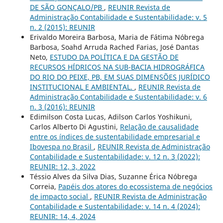
DE SÃO GONÇALO/PB
,
REUNIR Revista de
Administração Contabilidade e Sustentabilidade: v. 5
n. 2 (2015): REUNIR
Erivaldo Moreira Barbosa, Maria de Fátima Nóbrega
Barbosa, Soahd Arruda Rached Farias, José Dantas
Neto,
ESTUDO DA POLÍTICA E DA GESTÃO DE
RECURSOS HÍDRICOS NA SUB-BACIA HIDROGRÁFICA
DO RIO DO PEIXE, PB, EM SUAS DIMENSÕES JURÍDICO
INSTITUCIONAL E AMBIENTAL.
,
REUNIR Revista de
Administração Contabilidade e Sustentabilidade: v. 6
n. 3 (2016): REUNIR
Edimilson Costa Lucas, Adilson Carlos Yoshikuni,
Carlos Alberto Di Agustini,
Relação de causalidade
entre os índices de sustentabilidade empresarial e
Ibovespa no Brasil
,
REUNIR Revista de Administração
Contabilidade e Sustentabilidade: v. 12 n. 3 (2022):
REUNIR: 12, 3, 2022
Téssio Alves da Silva Dias, Suzanne Érica Nóbrega
Correia,
Papéis dos atores do ecossistema de negócios
de impacto social
,
REUNIR Revista de Administração
Contabilidade e Sustentabilidade: v. 14 n. 4 (2024):
REUNIR: 14, 4, 2024