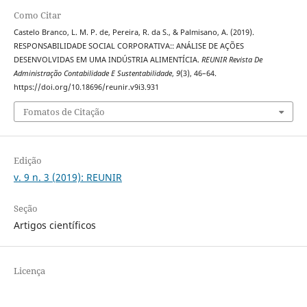
Como Citar
Castelo Branco, L. M. P. de, Pereira, R. da S., & Palmisano, A. (2019).
RESPONSABILIDADE SOCIAL CORPORATIVA:: ANÁLISE DE AÇÕES
DESENVOLVIDAS EM UMA INDÚSTRIA ALIMENTÍCIA.
REUNIR Revista De
Administração Contabilidade E Sustentabilidade
,
9
(3), 46–64.
https://doi.org/10.18696/reunir.v9i3.931
Fomatos de Citação
Edição
v. 9 n. 3 (2019): REUNIR
Seção
Artigos científicos
Licença