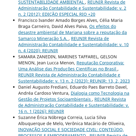
SUSTENTABILIDADE AMBIENTAL
,
REUNIR Revista de
Administração Contabilidade e Sustentabilidade: v. 2
n. 2 (2012): EDIÇÃO ESPECIAL RIO +20
Francisco Ivander Amado Borges Alves, Célia Maria
Braga Carneiro, David Alves Paiva,
Os efeitos do
desastre ambiental de Mariana sobre a reputação da
Samarco Mineração S.A.
,
REUNIR Revista de
Administração Contabilidade e Sustentabilidade: v. 10
n. 4 (2020): REUNIR
SAMARA ZANEDIN, MARINES TAFFAREL, GELSON
MENON, Jean Lucca Menon,
Reputação Corporativa:
Uma Análise das Produções Científicas no Brasil
,
REUNIR Revista de Administração Contabilidade e
Sustentabilidade: v. 13 n. 2 (2023): REUNIR: 13, 2, 2023
Daniel Augusto Frediani, Eduardo Paes Barreto Davel,
Andréa Cardoso Ventura,
Dialogia como Tecnologia na
Gestão de Projetos Socioambientais
,
REUNIR Revista
de Administração Contabilidade e Sustentabilidade: v.
16 n. 1 (2026): REUNIR
Suzanne Érica Nóbrega Correia, Lucia Silva
Albuquerque de Melo, Verônica Macário de Oliveira,
INOVAÇÃO SOCIAL E SOCIEDADE CIVIL: CONTEÚDO,
PROCESSOS E EMPODERAMENTO
,
REUNIR Revista de