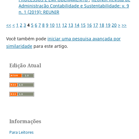
Administração Contabilidade e Sustentabilidade: v. 9
n. 1 (2019): REUNIR
<<
<
1
2
3
4
5
6
7
8
9
10
11
12
13
14
15
16
17
18
19
20
>
>>
Você também pode
iniciar uma pesquisa avançada por
similaridade
para este artigo.
Edição Atual
Informações
Para Leitores