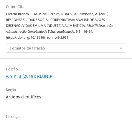
Como Citar
Castelo Branco, L. M. P. de, Pereira, R. da S., & Palmisano, A. (2019).
RESPONSABILIDADE SOCIAL CORPORATIVA:: ANÁLISE DE AÇÕES
DESENVOLVIDAS EM UMA INDÚSTRIA ALIMENTÍCIA.
REUNIR Revista De
Administração Contabilidade E Sustentabilidade
,
9
(3), 46–64.
https://doi.org/10.18696/reunir.v9i3.931
Fomatos de Citação
Edição
v. 9 n. 3 (2019): REUNIR
Seção
Artigos científicos
Licença