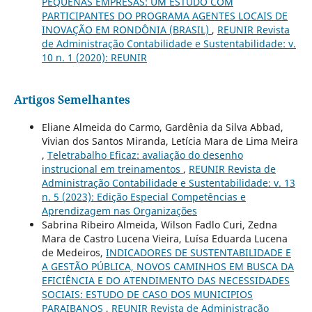
PEQUENAS EMPRESAS: UM ESTUDO COM
PARTICIPANTES DO PROGRAMA AGENTES LOCAIS DE
INOVAÇÃO EM RONDÔNIA (BRASIL)
,
REUNIR Revista
de Administração Contabilidade e Sustentabilidade: v.
10 n. 1 (2020): REUNIR
Artigos Semelhantes
Eliane Almeida do Carmo, Gardênia da Silva Abbad,
Vivian dos Santos Miranda, Letícia Mara de Lima Meira
,
Teletrabalho Eficaz: avaliação do desenho
instrucional em treinamentos
,
REUNIR Revista de
Administração Contabilidade e Sustentabilidade: v. 13
n. 5 (2023): Edição Especial Competências e
Aprendizagem nas Organizações
Sabrina Ribeiro Almeida, Wilson Fadlo Curi, Zedna
Mara de Castro Lucena Vieira, Luísa Eduarda Lucena
de Medeiros,
INDICADORES DE SUSTENTABILIDADE E
A GESTÃO PÚBLICA, NOVOS CAMINHOS EM BUSCA DA
EFICIÊNCIA E DO ATENDIMENTO DAS NECESSIDADES
SOCIAIS: ESTUDO DE CASO DOS MUNICIPIOS
PARAIBANOS
,
REUNIR Revista de Administração