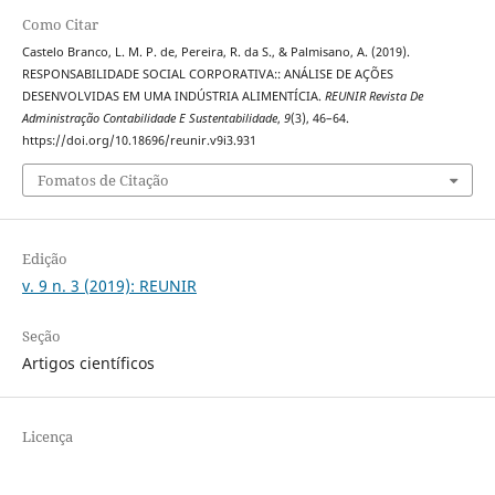
Como Citar
Castelo Branco, L. M. P. de, Pereira, R. da S., & Palmisano, A. (2019).
RESPONSABILIDADE SOCIAL CORPORATIVA:: ANÁLISE DE AÇÕES
DESENVOLVIDAS EM UMA INDÚSTRIA ALIMENTÍCIA.
REUNIR Revista De
Administração Contabilidade E Sustentabilidade
,
9
(3), 46–64.
https://doi.org/10.18696/reunir.v9i3.931
Fomatos de Citação
Edição
v. 9 n. 3 (2019): REUNIR
Seção
Artigos científicos
Licença