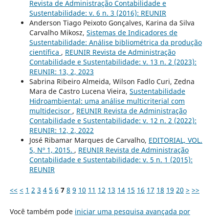
Revista de Administração Contabilidade e
Sustentabilidade: v. 6 n. 3 (2016): REUNIR
Anderson Tiago Peixoto Gonçalves, Karina da Silva
Carvalho Mikosz,
Sistemas de Indicadores de
Sustentabilidade: Análise bibliométrica da produção
científica
,
REUNIR Revista de Administração
Contabilidade e Sustentabilidade: v. 13 n. 2 (2023):
REUNIR: 13, 2, 2023
Sabrina Ribeiro Almeida, Wilson Fadlo Curi, Zedna
Mara de Castro Lucena Vieira,
Sustentabilidade
Hidroambiental: uma análise multicriterial com
multidecisor
,
REUNIR Revista de Administração
Contabilidade e Sustentabilidade: v. 12 n. 2 (2022):
REUNIR: 12, 2, 2022
José Ribamar Marques de Carvalho,
EDITORIAL, VOL.
5, Nº 1, 2015.
,
REUNIR Revista de Administração
Contabilidade e Sustentabilidade: v. 5 n. 1 (2015):
REUNIR
<<
<
1
2
3
4
5
6
7
8
9
10
11
12
13
14
15
16
17
18
19
20
>
>>
Você também pode
iniciar uma pesquisa avançada por