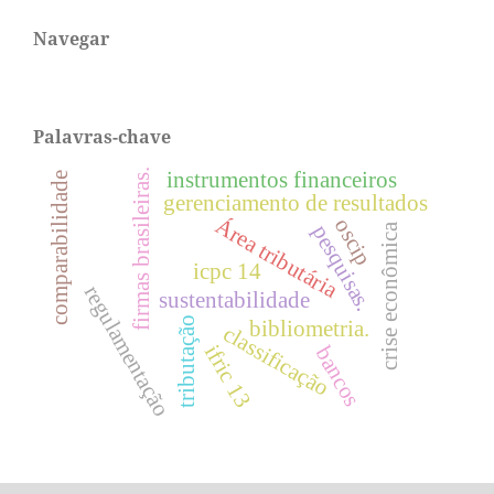
Navegar
Palavras-chave
firmas brasileiras.
instrumentos financeiros
comparabilidade
gerenciamento de resultados
Área tributária
oscip
crise econômica
pesquisas.
icpc 14
regulamentação
sustentabilidade
tributação
bibliometria.
classificação
ifric 13
bancos