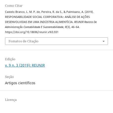
Como Citar
Castelo Branco, L. M. P. de, Pereira, R. da S., & Palmisano, A. (2019).
RESPONSABILIDADE SOCIAL CORPORATIVA:: ANÁLISE DE AÇÕES
DESENVOLVIDAS EM UMA INDÚSTRIA ALIMENTÍCIA.
REUNIR Revista De
Administração Contabilidade E Sustentabilidade
,
9
(3), 46–64.
https://doi.org/10.18696/reunir.v9i3.931
Fomatos de Citação
Edição
v. 9 n. 3 (2019): REUNIR
Seção
Artigos científicos
Licença