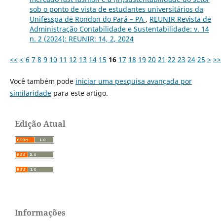
sob o ponto de vista de estudantes universitários da
Unifesspa de Rondon do Pará – PA
,
REUNIR Revista de
Administração Contabilidade e Sustentabilidade: v. 14
n. 2 (2024): REUNIR: 14, 2, 2024
<<
<
6
7
8
9
10
11
12
13
14
15
16
17
18
19
20
21
22
23
24
25
>
>>
Você também pode
iniciar uma pesquisa avançada por
similaridade
para este artigo.
Edição Atual
Informações