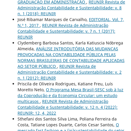
GRADUAÇÃO EM ADMINISTRAÇÃO
,
REUNIR Revista de
Administração Contabilidade e Sustentabilidade: v. 8
n. 1 (2018): REUNIR
José Ribamar Marques de Carvalho,
EDITORIAL, Vol. 7,
N.º 1, 2017
,
REUNIR Revista de Administração
Contabilidade e Sustentabilidade: v. 7 n. 1 (2017):
REUNIR
Clydemberg Barbosa Santos, Karla Katiuscia Nóbrega
Almeida,
ANÁLISE INTRODUTÓRIA DAS MUDANÇAS
PROVOCADAS NA CONTABILIDADE PÚBLICA PELAS
NORMAS BRASILEIRAS DE CONTABILIDADE APLICADAS
AO SETOR PÚBLICO
,
REUNIR Revista de
Administração Contabilidade e Sustentabilidade: v. 2
n. 1 (2012): REUNIR
Priscila de Oliveira Rodrigues, Katiane Freu, Luís
Moretto Neto,
O Programa Mesa Brasil-SESC sob à luz
da Coprodução e da Economia Circular: um estudo
multicasos
,
REUNIR Revista de Administração
Contabilidade e Sustentabilidade: v. 12 n. 4 (2022):
REUNIR: 12, 4, 2022
Sthefani dos Santos Silva Lima, Poliana Ferreira da
Costa, Tatiane Lopes Duarte, Carlos Cesar Santos,
O
mercado fast fashion e a (in)sustentabilidade do setor