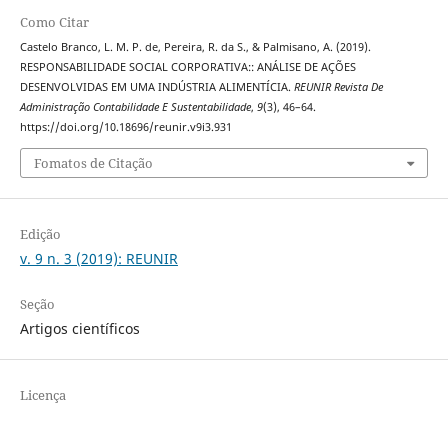
Como Citar
Castelo Branco, L. M. P. de, Pereira, R. da S., & Palmisano, A. (2019).
RESPONSABILIDADE SOCIAL CORPORATIVA:: ANÁLISE DE AÇÕES
DESENVOLVIDAS EM UMA INDÚSTRIA ALIMENTÍCIA.
REUNIR Revista De
Administração Contabilidade E Sustentabilidade
,
9
(3), 46–64.
https://doi.org/10.18696/reunir.v9i3.931
Fomatos de Citação
Edição
v. 9 n. 3 (2019): REUNIR
Seção
Artigos científicos
Licença