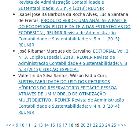
Revista de Administração Contabilidade e
Sustentabilidade: v. 3 n. 4 (2013): REUNIR
Isabel Joselita Barbosa da Rocha Alves, Lúcia Santana
de Freitas,
PRODUTO VERDE: UMA ANÁLISE A PARTIR
DO ECODESIGN PILOT E DA TEIA DAS ESTRATÉGIAS DO
ECODESIGN
,
REUNIR Revista de Administração
Contabilidade e Sustentabilidade: v. 5 n. 1 (2015):
REUNIR
José Ribamar Marques de Carvalho,
EDITORIAL, Vol. 3,
Nº 3, Edição Especial, 2013
,
REUNIR Revista de
Administração Contabilidade e Sustentabilidade: v. 3
n. 3 (2013): EDIÇÃO ESPECIAL
Valterlin da Silva Santos, Wilson Fadlo Curi,
SUSTENTABILIDADE DO USO DOS RECURSOS
HÍDRICOS DO RESERVATÓRIO EPITÁCIO PESSOA
ATRAVÉS DE UM MODELO DE OTIMIZAÇÃO
MULTIOBJETIVO
,
REUNIR Revista de Administração
Contabilidade e Sustentabilidade: v. 4 n. 3 (2014):
REUNIR
<<
<
9
10
11
12
13
14
15
16
17
18
19
20
21
22
23
24
25
>
>>