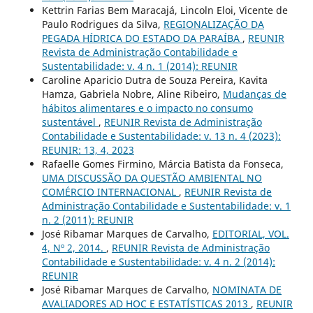
Kettrin Farias Bem Maracajá, Lincoln Eloi, Vicente de
Paulo Rodrigues da Silva,
REGIONALIZAÇÃO DA
PEGADA HÍDRICA DO ESTADO DA PARAÍBA
,
REUNIR
Revista de Administração Contabilidade e
Sustentabilidade: v. 4 n. 1 (2014): REUNIR
Caroline Aparicio Dutra de Souza Pereira, Kavita
Hamza, Gabriela Nobre, Aline Ribeiro,
Mudanças de
hábitos alimentares e o impacto no consumo
sustentável
,
REUNIR Revista de Administração
Contabilidade e Sustentabilidade: v. 13 n. 4 (2023):
REUNIR: 13, 4, 2023
Rafaelle Gomes Firmino, Márcia Batista da Fonseca,
UMA DISCUSSÃO DA QUESTÃO AMBIENTAL NO
COMÉRCIO INTERNACIONAL
,
REUNIR Revista de
Administração Contabilidade e Sustentabilidade: v. 1
n. 2 (2011): REUNIR
José Ribamar Marques de Carvalho,
EDITORIAL, VOL.
4, Nº 2, 2014.
,
REUNIR Revista de Administração
Contabilidade e Sustentabilidade: v. 4 n. 2 (2014):
REUNIR
José Ribamar Marques de Carvalho,
NOMINATA DE
AVALIADORES AD HOC E ESTATÍSTICAS 2013
,
REUNIR