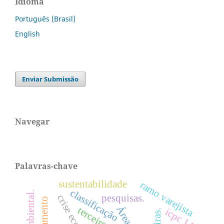
Idioma
Português (Brasil)
English
Enviar Submissão
Navegar
Palavras-chave
sustentabilidade
ramo varejista
classificação
pesquisas.
terceiro setor
icpc 14