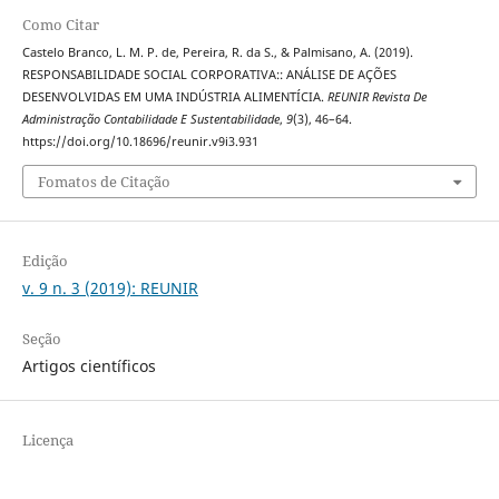
Como Citar
Castelo Branco, L. M. P. de, Pereira, R. da S., & Palmisano, A. (2019).
RESPONSABILIDADE SOCIAL CORPORATIVA:: ANÁLISE DE AÇÕES
DESENVOLVIDAS EM UMA INDÚSTRIA ALIMENTÍCIA.
REUNIR Revista De
Administração Contabilidade E Sustentabilidade
,
9
(3), 46–64.
https://doi.org/10.18696/reunir.v9i3.931
Fomatos de Citação
Edição
v. 9 n. 3 (2019): REUNIR
Seção
Artigos científicos
Licença