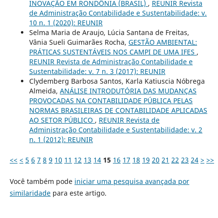
INOVAÇÃO EM RONDÔNIA (BRASIL)
,
REUNIR Revista
de Administração Contabilidade e Sustentabilidade: v.
10 n. 1 (2020): REUNIR
Selma Maria de Araujo, Lúcia Santana de Freitas,
Vânia Sueli Guimarães Rocha,
GESTÃO AMBIENTAL:
PRÁTICAS SUSTENTÁVEIS NOS CAMPI DE UMA IFES
,
REUNIR Revista de Administração Contabilidade e
Sustentabilidade: v. 7 n. 3 (2017): REUNIR
Clydemberg Barbosa Santos, Karla Katiuscia Nóbrega
Almeida,
ANÁLISE INTRODUTÓRIA DAS MUDANÇAS
PROVOCADAS NA CONTABILIDADE PÚBLICA PELAS
NORMAS BRASILEIRAS DE CONTABILIDADE APLICADAS
AO SETOR PÚBLICO
,
REUNIR Revista de
Administração Contabilidade e Sustentabilidade: v. 2
n. 1 (2012): REUNIR
<<
<
5
6
7
8
9
10
11
12
13
14
15
16
17
18
19
20
21
22
23
24
>
>>
Você também pode
iniciar uma pesquisa avançada por
similaridade
para este artigo.