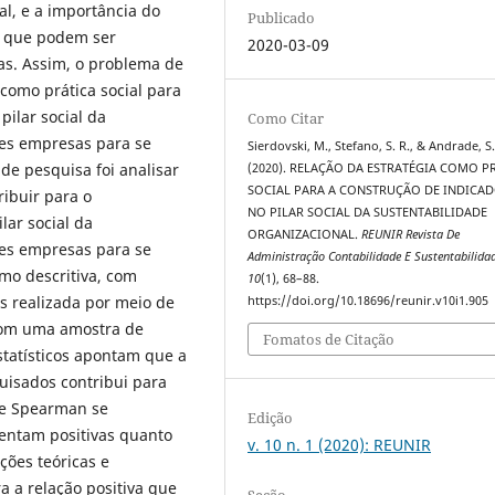
al, e a importância do
Publicado
es que podem ser
2020-03-09
das. Assim, o problema de
 como prática social para
pilar social da
Como Citar
res empresas para se
Sierdovski, M., Stefano, S. R., & Andrade, S
 de pesquisa foi analisar
(2020). RELAÇÃO DA ESTRATÉGIA COMO P
SOCIAL PARA A CONSTRUÇÃO DE INDICA
ribuir para o
NO PILAR SOCIAL DA SUSTENTABILIDADE
lar social da
ORGANIZACIONAL.
REUNIR Revista De
res empresas para se
Administração Contabilidade E Sustentabilida
omo descritiva, com
10
(1), 68–88.
s realizada por meio de
https://doi.org/10.18696/reunir.v10i1.905
com uma amostra de
Fomatos de Citação
statísticos apontam que a
quisados contribui para
 de Spearman se
Edição
sentam positivas quanto
v. 10 n. 1 (2020): REUNIR
ções teóricas e
a a relação positiva que