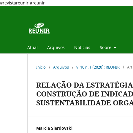
#revistareunir #reunir
Atual
Arquivos
Notícias
Sobre
Início
/
Arquivos
/
v. 10 n. 1 (2020): REUNIR
/
Art
RELAÇÃO DA ESTRATÉGIA
CONSTRUÇÃO DE INDICAD
SUSTENTABILIDADE ORG
Marcia Sierdovski