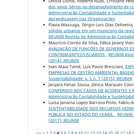
Leticia Ouros, Roberto Ruas, Cristiane Pe
dos Jogos Sérios no desenvolvimento de c
Administração Contabilidade e Sustentabil
Aprendizagem nas Organizações
Flavia Massuga, Sérgio Luis Dias Doliveir
sólidos urbanos em um município da regiã
REUNIR Revista de Administração Contabilid
Maurício Corrêa da Silva, Fábia Jaiany Via
AVALIAÇÃO DE FUNÇÕES DE GOVERNOS ES
CONTRIBUINTES/USUÁRIOS
,
REUNIR Revis
(2014): REUNIR
Ivan Maia Tomé, Luís Paulo Bresciani,
EXP
EMPRESAS DE GESTÃO AMBIENTAL BASE
Sustentabilidade: v. 5 n. 1 (2015): REUNIR
Jacyara Farias Sousa, Jônica Marques Cou
CONFERIDO AOS CASOS DE ACIDENTES E 
Administração Contabilidade e Sustentabil
Luisa Janaina Lopes Barroso Pinto, Fabio da
SUSTENTABILIDADE DOS RECURSOS HÍDRI
PÚBLICA NO ESTADO DO CEARÁ.
,
REUNIR R
(2017): REUNIR
<<
<
1
2
3
4
5
6
7
8
9
10
11
12
13
14
15
16
17
18