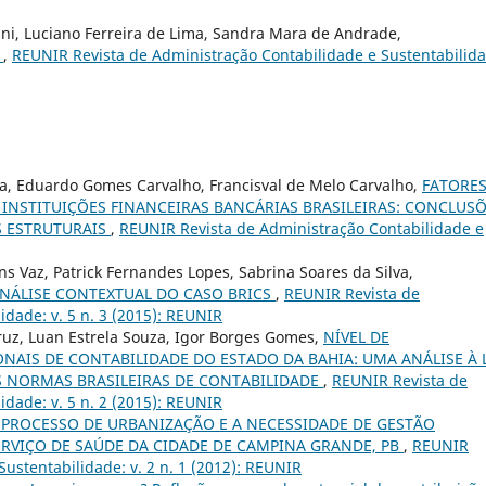
fani, Luciano Ferreira de Lima, Sandra Mara de Andrade,
l
,
REUNIR Revista de Administração Contabilidade e Sustentabilida
za, Eduardo Gomes Carvalho, Francisval de Melo Carvalho,
FATORE
 INSTITUIÇÕES FINANCEIRAS BANCÁRIAS BRASILEIRAS: CONCLUS
 ESTRUTURAIS
,
REUNIR Revista de Administração Contabilidade e
ns Vaz, Patrick Fernandes Lopes, Sabrina Soares da Silva,
NÁLISE CONTEXTUAL DO CASO BRICS
,
REUNIR Revista de
idade: v. 5 n. 3 (2015): REUNIR
ruz, Luan Estrela Souza, Igor Borges Gomes,
NÍVEL DE
AIS DE CONTABILIDADE DO ESTADO DA BAHIA: UMA ANÁLISE À 
S NORMAS BRASILEIRAS DE CONTABILIDADE
,
REUNIR Revista de
idade: v. 5 n. 2 (2015): REUNIR
 PROCESSO DE URBANIZAÇÃO E A NECESSIDADE DE GESTÃO
ERVIÇO DE SAÚDE DA CIDADE DE CAMPINA GRANDE, PB
,
REUNIR
ustentabilidade: v. 2 n. 1 (2012): REUNIR