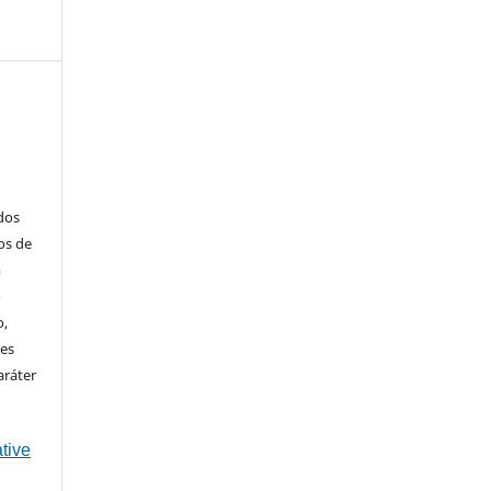
ados
os de
m
o
o,
ões
aráter
tive