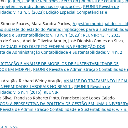
dron,
Joguei, e agora? Reflexões acerca do potencial de contribuição
ompetências individuais nas organizações
,
REUNIR Revista de
idade: v. 13 n. 5 (2023): Edição Especial Competências e
a, Simone Soares, Mara Sandra Parlow,
A gestão municipal dos resí
o sudeste do estado do Paraná: implicações para a sustentabilid
ade e Sustentabilidade: v. 13 n. 1 (2023): REUNIR: 13, 1, 2023
na de Souza, Aneide Oliveira Araujo, José Dionísio Gomes da Silva,
TADUAIS E DO DISTRITO FEDERAL NA PERCEPÇÃO DOS
ta de Administração Contabilidade e Sustentabilidade: v. 4 n. 2
LICITAÇÃO E ANÁLISE DE MODELOS DE SUSTENTABILIDADE DE
ADOS EM MORPH
,
REUNIR Revista de Administração Contabilidade 
ra Aragão, Richard Weiny Aragão,
ANÁLISE DO TRATAMENTO LEGAL
ENFERMIDADES LABORAIS NO BRASIL
,
REUNIR Revista de
idade: v. 5 n. 1 (2015): REUNIR
 Silva, Francisco Roberto Pinto, Francisco José Lopes Cajado,
COS: A PERSPECTIVA DA POLÍTICA DE GESTÃO EM UMA UNIVERSID
evista de Administração Contabilidade e Sustentabilidade: v. 7 n.
19
20
>
>>