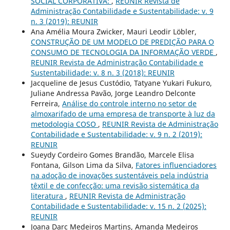
SOCIAL CORPORATIVA:
,
REUNIR Revista de
Administração Contabilidade e Sustentabilidade: v. 9
n. 3 (2019): REUNIR
Ana Amélia Moura Zwicker, Mauri Leodir Löbler,
CONSTRUÇÃO DE UM MODELO DE PREDIÇÃO PARA O
CONSUMO DE TECNOLOGIA DA INFORMAÇÃO VERDE
,
REUNIR Revista de Administração Contabilidade e
Sustentabilidade: v. 8 n. 3 (2018): REUNIR
Jacqueline de Jesus Custódio, Tatyane Yukari Fukuro,
Juliane Andressa Pavão, Jorge Leandro Delconte
Ferreira,
Análise do controle interno no setor de
almoxarifado de uma empresa de transporte à luz da
metodologia COSO
,
REUNIR Revista de Administração
Contabilidade e Sustentabilidade: v. 9 n. 2 (2019):
REUNIR
Sueydy Cordeiro Gomes Brandão, Marcele Elisa
Fontana, Gilson Lima da Silva,
Fatores influenciadores
na adoção de inovações sustentáveis pela indústria
têxtil e de confecção: uma revisão sistemática da
literatura
,
REUNIR Revista de Administração
Contabilidade e Sustentabilidade: v. 15 n. 2 (2025):
REUNIR
Joana Darc Medeiros Martins, Amanda Medeiros