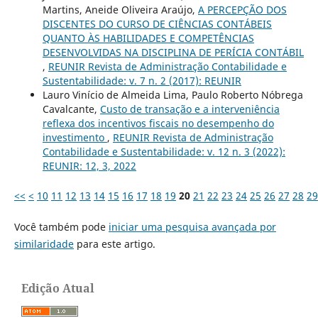
Martins, Aneide Oliveira Araújo,
A PERCEPÇÃO DOS
DISCENTES DO CURSO DE CIÊNCIAS CONTÁBEIS
QUANTO ÀS HABILIDADES E COMPETÊNCIAS
DESENVOLVIDAS NA DISCIPLINA DE PERÍCIA CONTÁBIL
,
REUNIR Revista de Administração Contabilidade e
Sustentabilidade: v. 7 n. 2 (2017): REUNIR
Lauro Vinício de Almeida Lima, Paulo Roberto Nóbrega
Cavalcante,
Custo de transação e a interveniência
reflexa dos incentivos fiscais no desempenho do
investimento
,
REUNIR Revista de Administração
Contabilidade e Sustentabilidade: v. 12 n. 3 (2022):
REUNIR: 12, 3, 2022
<<
<
10
11
12
13
14
15
16
17
18
19
20
21
22
23
24
25
26
27
28
29
Você também pode
iniciar uma pesquisa avançada por
similaridade
para este artigo.
Edição Atual