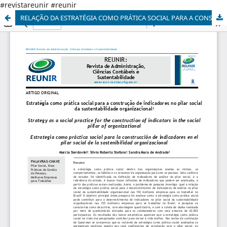
#revistareunir #reunir
RELAÇÃO DA ESTRATÉGIA COMO PRÁTICA SOCIAL PARA A CONSTRUÇÃO DE INDICADORES NO PILAR SOCIAL DA SUSTENTABILIDADE ORGANIZACIONAL