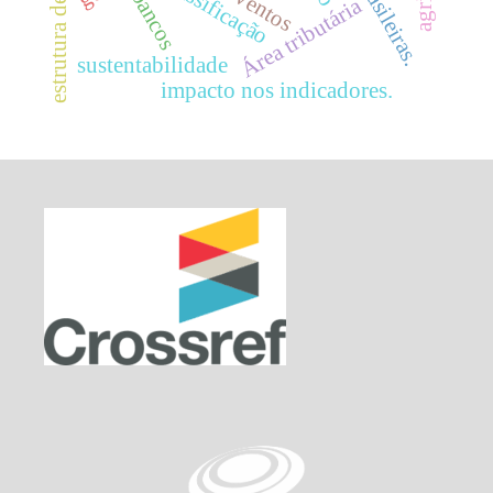
proventos
classificação
bancos
Área tributária
sustentabilidade
impacto nos indicadores.