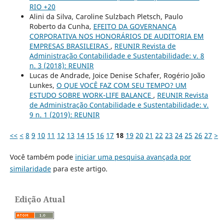
RIO +20
Alini da Silva, Caroline Sulzbach Pletsch, Paulo
Roberto da Cunha,
EFEITO DA GOVERNANÇA
CORPORATIVA NOS HONORÁRIOS DE AUDITORIA EM
EMPRESAS BRASILEIRAS
,
REUNIR Revista de
Administração Contabilidade e Sustentabilidade: v. 8
n. 3 (2018): REUNIR
Lucas de Andrade, Joice Denise Schafer, Rogério João
Lunkes,
O QUE VOCÊ FAZ COM SEU TEMPO? UM
ESTUDO SOBRE WORK-LIFE BALANCE
,
REUNIR Revista
de Administração Contabilidade e Sustentabilidade: v.
9 n. 1 (2019): REUNIR
<<
<
8
9
10
11
12
13
14
15
16
17
18
19
20
21
22
23
24
25
26
27
>
Você também pode
iniciar uma pesquisa avançada por
similaridade
para este artigo.
Edição Atual