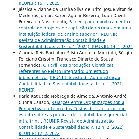
REUNIR: 15, 1, 2025
Jéssica Vivianne da Cunha Silva de Brito, Josué Vitor de
Medeiros Junior, Karen Aguiar Bezerra, Luan David
Pereira do Nascimento,
Painéis para monitoramento e
controle de projetos de captação de recursos em uma
instituição federal de ensino superior
,
REUNIR
Revista de Administração Contabilidade e
Sustentabilidade: v. 14 n. 1 (2024): REUNIR: 14, 1, 2024
Claudia Reis Barbalho, Silvio Augusto Minciotti, Sérgio
Feliciano Crispim, Francisco Dinarte de Sousa
Fernandes,
O Perfil das produções Científicas
referentes ao Relato Integrado: Um estudo
bibliométrico
,
REUNIR Revista de Administração
Contabilidade e Sustentabilidade: v. 11 n. 1 (2021):
REUNIR
Karla Katiuscia Nobrega de Almeida, Antonio André
Cunha Callado,
Relações entre Organizações sob a
Perspectiva da Teoria dos Custos de Transação: um
estudo sobre as práticas de contabilidade gerencial
intrafirma
,
REUNIR Revista de Administração
Contabilidade e Sustentabilidade: v. 12 n. 2 (2022):
REUNIR: 12, 2, 2022