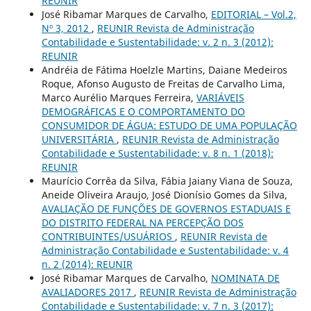
REUNIR
José Ribamar Marques de Carvalho,
EDITORIAL – Vol.2,
Nº 3, 2012
,
REUNIR Revista de Administração
Contabilidade e Sustentabilidade: v. 2 n. 3 (2012):
REUNIR
Andréia de Fátima Hoelzle Martins, Daiane Medeiros
Roque, Afonso Augusto de Freitas de Carvalho Lima,
Marco Aurélio Marques Ferreira,
VARIÁVEIS
DEMOGRÁFICAS E O COMPORTAMENTO DO
CONSUMIDOR DE ÁGUA: ESTUDO DE UMA POPULAÇÃO
UNIVERSITÁRIA
,
REUNIR Revista de Administração
Contabilidade e Sustentabilidade: v. 8 n. 1 (2018):
REUNIR
Maurício Corrêa da Silva, Fábia Jaiany Viana de Souza,
Aneide Oliveira Araujo, José Dionísio Gomes da Silva,
AVALIAÇÃO DE FUNÇÕES DE GOVERNOS ESTADUAIS E
DO DISTRITO FEDERAL NA PERCEPÇÃO DOS
CONTRIBUINTES/USUÁRIOS
,
REUNIR Revista de
Administração Contabilidade e Sustentabilidade: v. 4
n. 2 (2014): REUNIR
José Ribamar Marques de Carvalho,
NOMINATA DE
AVALIADORES 2017
,
REUNIR Revista de Administração
Contabilidade e Sustentabilidade: v. 7 n. 3 (2017):