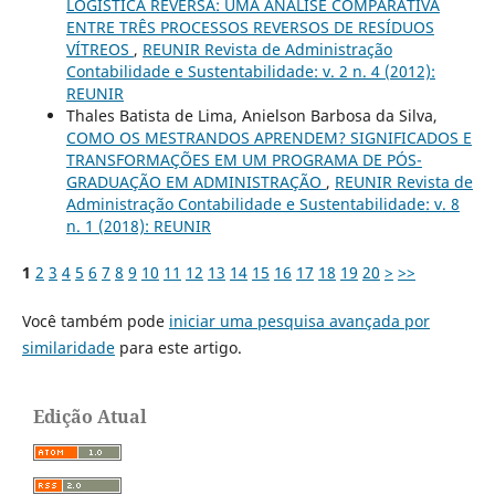
LOGÍSTICA REVERSA: UMA ANÁLISE COMPARATIVA
ENTRE TRÊS PROCESSOS REVERSOS DE RESÍDUOS
VÍTREOS
,
REUNIR Revista de Administração
Contabilidade e Sustentabilidade: v. 2 n. 4 (2012):
REUNIR
Thales Batista de Lima, Anielson Barbosa da Silva,
COMO OS MESTRANDOS APRENDEM? SIGNIFICADOS E
TRANSFORMAÇÕES EM UM PROGRAMA DE PÓS-
GRADUAÇÃO EM ADMINISTRAÇÃO
,
REUNIR Revista de
Administração Contabilidade e Sustentabilidade: v. 8
n. 1 (2018): REUNIR
1
2
3
4
5
6
7
8
9
10
11
12
13
14
15
16
17
18
19
20
>
>>
Você também pode
iniciar uma pesquisa avançada por
similaridade
para este artigo.
Edição Atual