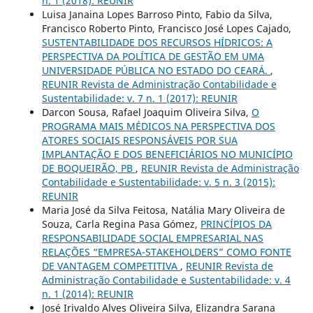
n. 1 (2018): REUNIR
Luisa Janaina Lopes Barroso Pinto, Fabio da Silva,
Francisco Roberto Pinto, Francisco José Lopes Cajado,
SUSTENTABILIDADE DOS RECURSOS HÍDRICOS: A
PERSPECTIVA DA POLÍTICA DE GESTÃO EM UMA
UNIVERSIDADE PÚBLICA NO ESTADO DO CEARÁ.
,
REUNIR Revista de Administração Contabilidade e
Sustentabilidade: v. 7 n. 1 (2017): REUNIR
Darcon Sousa, Rafael Joaquim Oliveira Silva,
O
PROGRAMA MAIS MÉDICOS NA PERSPECTIVA DOS
ATORES SOCIAIS RESPONSÁVEIS POR SUA
IMPLANTAÇÃO E DOS BENEFICIÁRIOS NO MUNICÍPIO
DE BOQUEIRÃO, PB
,
REUNIR Revista de Administração
Contabilidade e Sustentabilidade: v. 5 n. 3 (2015):
REUNIR
Maria José da Silva Feitosa, Natália Mary Oliveira de
Souza, Carla Regina Pasa Gómez,
PRINCÍPIOS DA
RESPONSABILIDADE SOCIAL EMPRESARIAL NAS
RELAÇÕES “EMPRESA-STAKEHOLDERS” COMO FONTE
DE VANTAGEM COMPETITIVA
,
REUNIR Revista de
Administração Contabilidade e Sustentabilidade: v. 4
n. 1 (2014): REUNIR
José Irivaldo Alves Oliveira Silva, Elizandra Sarana