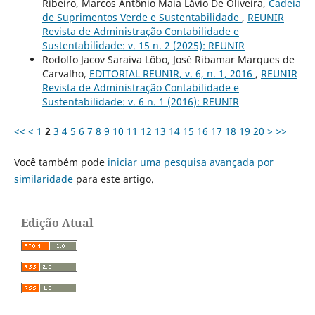
Ribeiro, Marcos Antônio Maia Lávio De Oliveira,
Cadeia
de Suprimentos Verde e Sustentabilidade
,
REUNIR
Revista de Administração Contabilidade e
Sustentabilidade: v. 15 n. 2 (2025): REUNIR
Rodolfo Jacov Saraiva Lôbo, José Ribamar Marques de
Carvalho,
EDITORIAL REUNIR, v. 6, n. 1, 2016
,
REUNIR
Revista de Administração Contabilidade e
Sustentabilidade: v. 6 n. 1 (2016): REUNIR
<<
<
1
2
3
4
5
6
7
8
9
10
11
12
13
14
15
16
17
18
19
20
>
>>
Você também pode
iniciar uma pesquisa avançada por
similaridade
para este artigo.
Edição Atual