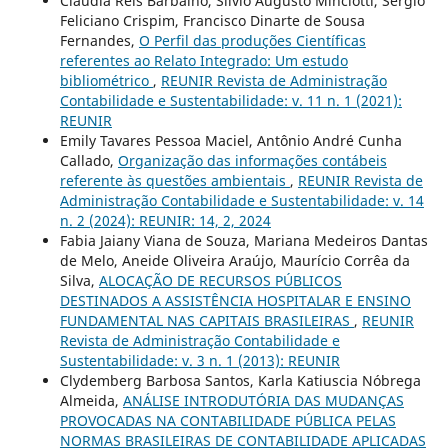
Claudia Reis Barbalho, Silvio Augusto Minciotti, Sérgio
Feliciano Crispim, Francisco Dinarte de Sousa
Fernandes,
O Perfil das produções Científicas
referentes ao Relato Integrado: Um estudo
bibliométrico
,
REUNIR Revista de Administração
Contabilidade e Sustentabilidade: v. 11 n. 1 (2021):
REUNIR
Emily Tavares Pessoa Maciel, Antônio André Cunha
Callado,
Organização das informações contábeis
referente às questões ambientais
,
REUNIR Revista de
Administração Contabilidade e Sustentabilidade: v. 14
n. 2 (2024): REUNIR: 14, 2, 2024
Fabia Jaiany Viana de Souza, Mariana Medeiros Dantas
de Melo, Aneide Oliveira Araújo, Maurício Corrêa da
Silva,
ALOCAÇÃO DE RECURSOS PÚBLICOS
DESTINADOS A ASSISTÊNCIA HOSPITALAR E ENSINO
FUNDAMENTAL NAS CAPITAIS BRASILEIRAS
,
REUNIR
Revista de Administração Contabilidade e
Sustentabilidade: v. 3 n. 1 (2013): REUNIR
Clydemberg Barbosa Santos, Karla Katiuscia Nóbrega
Almeida,
ANÁLISE INTRODUTÓRIA DAS MUDANÇAS
PROVOCADAS NA CONTABILIDADE PÚBLICA PELAS
NORMAS BRASILEIRAS DE CONTABILIDADE APLICADAS