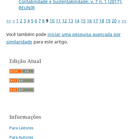
Contabilidade e Sustentabilidade: v. 7 n. 1 (2017):
REUNIR
<<
<
1
2
3
4
5
6
7
8
9
10
11
12
13
14
15
16
17
18
19
20
>
>>
Você também pode
iniciar uma pesquisa avançada por
similaridade
para este artigo.
Edição Atual
Informações
Para Leitores
Para Autores