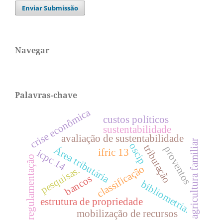
Enviar Submissão
Navegar
Palavras-chave
crise econômica
custos políticos
sustentabilidade
avaliação de sustentabilidade
agricultura familiar
oscip
tributação
proventos
Área tributária
ifric 13
icpc 14
regulamentação
classificação
pesquisas.
bancos
bibliometria.
estrutura de propriedade
mobilização de recursos