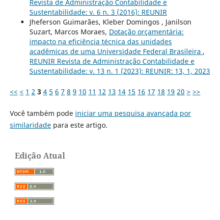
Revista de Administração Contabilidade e
Sustentabilidade: v. 6 n. 3 (2016): REUNIR
Jheferson Guimarães, Kleber Domingos , Janilson
Suzart, Marcos Moraes,
Dotação orçamentária:
impacto na eficiência técnica das unidades
acadêmicas de uma Universidade Federal Brasileira
,
REUNIR Revista de Administração Contabilidade e
Sustentabilidade: v. 13 n. 1 (2023): REUNIR: 13, 1, 2023
<<
<
1
2
3
4
5
6
7
8
9
10
11
12
13
14
15
16
17
18
19
20
>
>>
Você também pode
iniciar uma pesquisa avançada por
similaridade
para este artigo.
Edição Atual