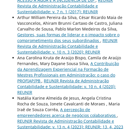
ACESSO À ÁGUA E A INCIDÊNCIA DE DIP
,
REUNIR
Revista de Administração Contabilidade e
Sustentabilidade: v. 7 n. 1 (2017): REUNIR
Arthur William Pereira da Silva, César Ricardo Maia de
Vasconcelos, Ahiram Brunni Cartaxo de Castro, Juliana
Carvalho de Sousa, Pablo Marlon Medeiros da Silva,
Gestores, suas formas de liderar e o impacto sobre o
comprometimento dos seus subordinados
,
REUNIR
Revista de Administração Contabilidade e
Sustentabilidade: v. 10 n. 3 (2020): REUNIR
Ana Carolina Kruta de Araújo Bispo, Camila de Araújo
Fernandes, Mary Dayane Sousa Silva,
A Contribuição
da Aprendizagem Experiencial na Formação de
Mestres Profissionais em Administração: o caso do
PROFIAP/PB
,
REUNIR Revista de Administração
Contabilidade e Sustentabilidade: v. 10 n. 4 (2020):
REUNIR
Natália Karine Almeida de Jesus, Angela Cristina
Rocha de Souza, Ionete Cavalcanti de Moraes , Maria
Iraê de Souza Corrêa,
A percepção de
empreendedores acerca de negócios colaborativos
,
REUNIR Revista de Administração Contabilidade e
Sustentabilidade: v. 13 n. 4 (2023): REUNIR: 13, 4, 2023