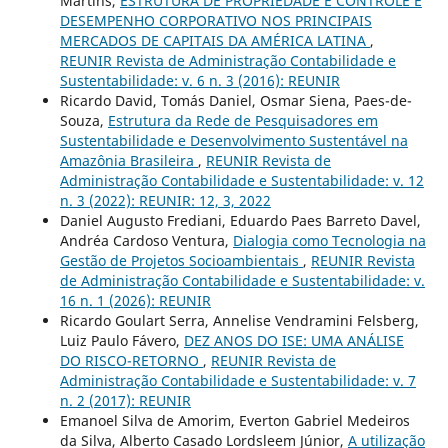
Martins,
ESTRUTURA DE PROPRIEDADE E CONTROLE E
DESEMPENHO CORPORATIVO NOS PRINCIPAIS
MERCADOS DE CAPITAIS DA AMÉRICA LATINA
,
REUNIR Revista de Administração Contabilidade e
Sustentabilidade: v. 6 n. 3 (2016): REUNIR
Ricardo David, Tomás Daniel, Osmar Siena, Paes-de-
Souza,
Estrutura da Rede de Pesquisadores em
Sustentabilidade e Desenvolvimento Sustentável na
Amazônia Brasileira
,
REUNIR Revista de
Administração Contabilidade e Sustentabilidade: v. 12
n. 3 (2022): REUNIR: 12, 3, 2022
Daniel Augusto Frediani, Eduardo Paes Barreto Davel,
Andréa Cardoso Ventura,
Dialogia como Tecnologia na
Gestão de Projetos Socioambientais
,
REUNIR Revista
de Administração Contabilidade e Sustentabilidade: v.
16 n. 1 (2026): REUNIR
Ricardo Goulart Serra, Annelise Vendramini Felsberg,
Luiz Paulo Fávero,
DEZ ANOS DO ISE: UMA ANÁLISE
DO RISCO-RETORNO
,
REUNIR Revista de
Administração Contabilidade e Sustentabilidade: v. 7
n. 2 (2017): REUNIR
Emanoel Silva de Amorim, Everton Gabriel Medeiros
da Silva, Alberto Casado Lordsleem Júnior,
A utilização