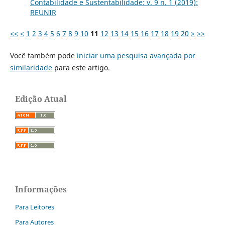
Contabilidade e Sustentabilidade: v. 9 n. 1 (2019):
REUNIR
<<
<
1
2
3
4
5
6
7
8
9
10
11
12
13
14
15
16
17
18
19
20
>
>>
Você também pode
iniciar uma pesquisa avançada por
similaridade
para este artigo.
Edição Atual
Informações
Para Leitores
Para Autores