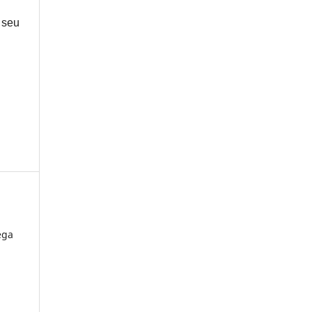
 seu
ega