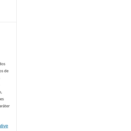
ados
os de
m
o
o,
ões
aráter
tive