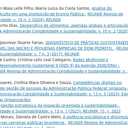
n Maia Leite Filho, Maria Luiza da Costa Santos,
Análise do
culto em uma Instituição de Ensino Pública
,
REUNIR Revista de
idade: v. 10 n. 2 (2020): REUNIR
arms Dias,
Desperdício de alimentos: agendas globais e articulaçã
 Administração Contabilidade e Sustentabilidade: v. 10 n. 2 (2020)
 Jossimar Duarte Farias,
DIAGNÓSTICO DE PRÁTICAS SUSTENTÁVEIS
VEL DAS MICRO E PEQUENAS EMPRESAS DE DOM PEDRITO.
,
REUN
ustentabilidade: v. 7 n. 3 (2017): REUNIR
e Castro, Cristina Lelis Leal Calegario,
Redes Multinível e
 Desenvolvimento Sustentável 9 (ODS 9) da Agenda 2030/ONU –
IR Revista de Administração Contabilidade e Sustentabilidade: v. 
ares, Cinthia Mara Oliveira e Souza,
Competências digitais no
 de gestão de pessoas da Administração Pública Federal: proposta
nistração Contabilidade e Sustentabilidade: v. 13 n. 5 (2023): Ed
as Organizações
,
Gestão estratégica da inovação orientada à sustentabilidade:
,
ade e Sustentabilidade: v. 13 n. 1 (2023): REUNIR: 13, 1, 2023
 Morais, Daniela de Castro Melo,
A violência psicológica e dissimu
nas carreiras públicas brasileiras
,
REUNIR Revista de Administra