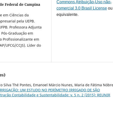
Commons Atribuição-Uso não-
de Federal de Campina
comercial 3.0 Brasil License
ou
equivalente.
e em Ciências da
presarial pela UEPB.
FPB. Professora Adjunta
e Pós-Graduação em
 Profissionalizante em
AP/UFCG/CCJS). Líder do
es)
co Silva Thé Pontes, Emanoel Márcio Nunes, Maria de Fátima Nóbr
IRRIGAÇÃO: UM ESTUDO NO PERÍMETRO IRRIGADO DE SÃO
ração Contabilidade e Sustentabilidade: v. 5 n. 2 (2015): REUNIR