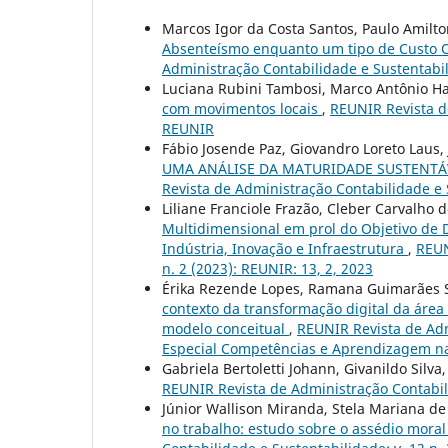
Marcos Igor da Costa Santos, Paulo Amilto
Absenteísmo enquanto um tipo de Custo O
Administração Contabilidade e Sustentabil
Luciana Rubini Tambosi, Marco Antônio H
com movimentos locais
,
REUNIR Revista de
REUNIR
Fábio Josende Paz, Giovandro Loreto Laus,
UMA ANÁLISE DA MATURIDADE SUSTENTÁ
Revista de Administração Contabilidade e S
Liliane Franciole Frazão, Cleber Carvalho d
Multidimensional em prol do Objetivo de
Indústria, Inovação e Infraestrutura
,
REUN
n. 2 (2023): REUNIR: 13, 2, 2023
Érika Rezende Lopes, Ramana Guimarães So
contexto da transformação digital da área
modelo conceitual
,
REUNIR Revista de Admi
Especial Competências e Aprendizagem n
Gabriela Bertoletti Johann, Givanildo Silva
REUNIR Revista de Administração Contabilid
Júnior Wallison Miranda, Stela Mariana de
no trabalho: estudo sobre o assédio moral 