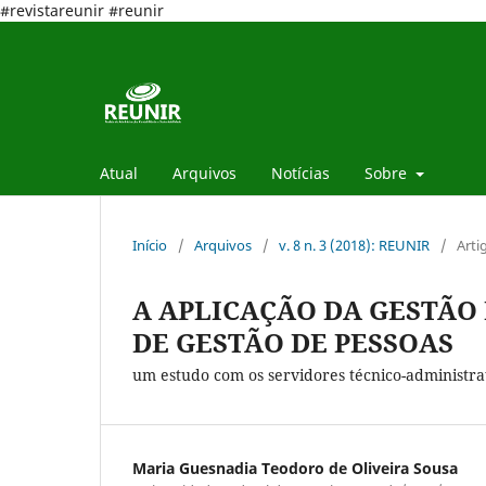
#revistareunir #reunir
Atual
Arquivos
Notícias
Sobre
Início
/
Arquivos
/
v. 8 n. 3 (2018): REUNIR
/
Arti
A APLICAÇÃO DA GESTÃO
DE GESTÃO DE PESSOAS
um estudo com os servidores técnico-administrat
Maria Guesnadia Teodoro de Oliveira Sousa