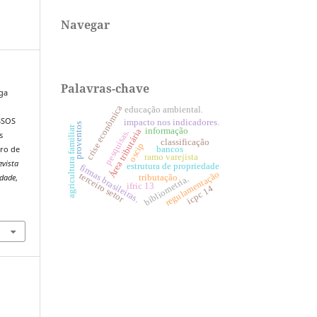
Navegar
Palavras-chave
ega
crise econômica
educação ambiental.
SSOS
impacto nos indicadores.
proventos
agricultura familiar
informação
Área tributária
pesquisas.
s
classificação
oscip
bancos
tro de
ramo varejista
vista
estrutura de propriedade
firmas brasileiras.
regulamentação
terceiro setor
tributação
idade
,
bibliometria.
ifric 13
icpc 14