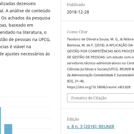
lizadas dezesseis
Publicado
al. A análise de conteúdo
2018-12-28
. Os achados da pesquisa
oas, baseado em
Como Citar
ndado na literatura, o
estão de pessoas na UFCG,
Teodoro de Oliveira Sousa, M. G., & Nóbr
Barbosa, M. de F. (2018). A APLICAÇÃO DA
ias é viável na
GESTÃO POR COMPETÊNCIAS NOS PROCE
de ajustes necessários às
DE GESTÃO DE PESSOAS: um estudo com o
servidores técnico-administrativos no Cen
Ciências Jurídicas e Sociais/UFCG.
REUNIR Re
De Administração Contabilidade E Sustentabil
8
(3), 31–46.
https://doi.org/10.18696/reunir.v8i3.828
Fomatos de Citação
Edição
v. 8 n. 3 (2018): REUNIR