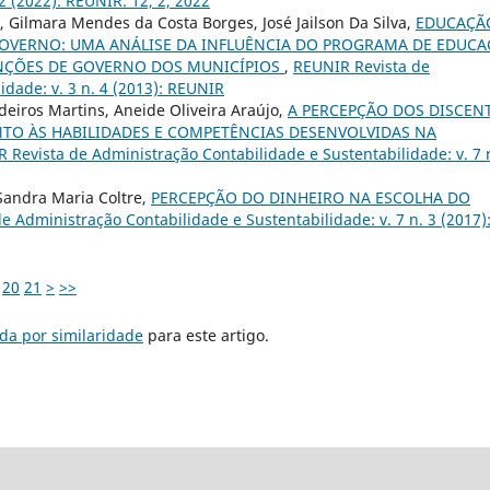
2 (2022): REUNIR: 12, 2, 2022
a, Gilmara Mendes da Costa Borges, José Jailson Da Silva,
EDUCAÇÃ
 GOVERNO: UMA ANÁLISE DA INFLUÊNCIA DO PROGRAMA DE EDUC
UNÇÕES DE GOVERNO DOS MUNICÍPIOS
,
REUNIR Revista de
idade: v. 3 n. 4 (2013): REUNIR
iros Martins, Aneide Oliveira Araújo,
A PERCEPÇÃO DOS DISCEN
TO ÀS HABILIDADES E COMPETÊNCIAS DESENVOLVIDAS NA
 Revista de Administração Contabilidade e Sustentabilidade: v. 7 
 Sandra Maria Coltre,
PERCEPÇÃO DO DINHEIRO NA ESCOLHA DO
e Administração Contabilidade e Sustentabilidade: v. 7 n. 3 (2017)
20
21
>
>>
da por similaridade
para este artigo.