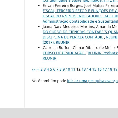
Contabilidade e Sustentabilidade: v. 12 n. 
Erivan Ferreira Borges, José Matias Pereir
FISCAL, TERCEIRO SETOR E FUNÇÕES DE
FISCAL DO RN NOS INDICADORES DAS F
Administração Contabilidade e Sustentabil
Joana Darc Medeiros Martins, Amanda Mede
DO CURSO DE CIÊNCIAS CONTÁBEIS QUAN
DISCIPLINA DE PERÍCIA CONTÁBIL
,
REUNIR
(2017): REUNIR
Gabriela Buffon, Gilmar Ribeiro de Mello,
CURSO DE GRADUAÇÃO
,
REUNIR Revista d
REUNIR
<<
<
2
3
4
5
6
7
8
9
10
11
12
13
14
15
16
17
18
19
Você também pode
iniciar uma pesquisa avança