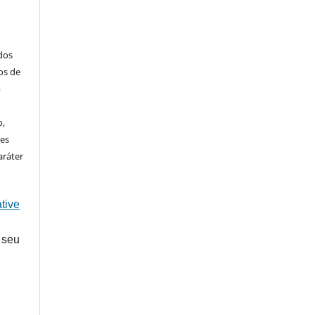
ados
os de
m
o
o,
ões
aráter
tive
 seu