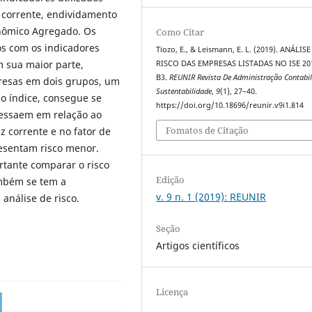
z corrente, endividamento
conômico Agregado. Os
Como Citar
os com os indicadores
Tiozo, E., & Leismann, E. L. (2019). ANÁLISE
m sua maior parte,
RISCO DAS EMPRESAS LISTADAS NO ISE 20
B3.
REUNIR Revista De Administração Contabil
presas em dois grupos, um
Sustentabilidade
,
9
(1), 27–40.
o índice, consegue se
https://doi.org/10.18696/reunir.v9i1.814
ressaem em relação ao
Fomatos de Citação
z corrente e no fator de
esentam risco menor.
rtante comparar o risco
Edição
ambém se tem a
v. 9 n. 1 (2019): REUNIR
 análise de risco.
Seção
Artigos científicos
Licença