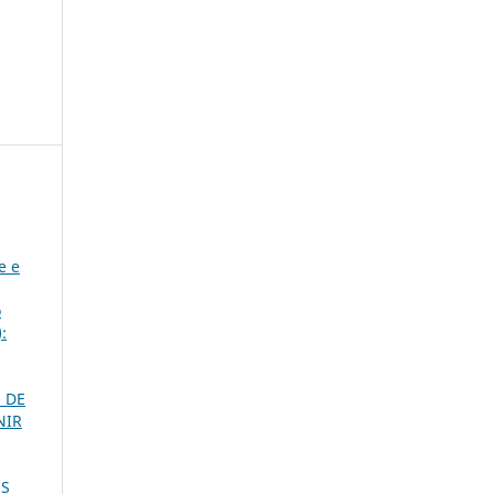
e e
o
:
 DE
NIR
ÊS