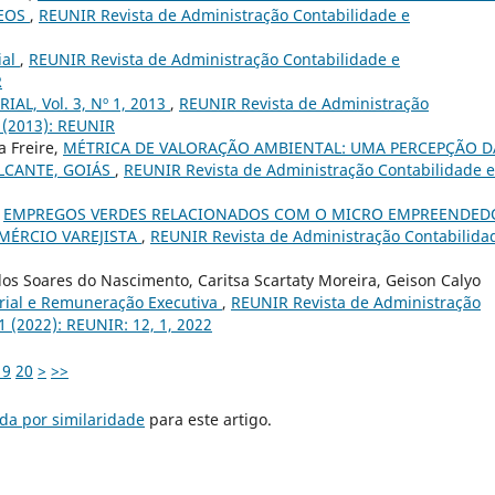
REOS
,
REUNIR Revista de Administração Contabilidade e
ial
,
REUNIR Revista de Administração Contabilidade e
R
IAL, Vol. 3, Nº 1, 2013
,
REUNIR Revista de Administração
1 (2013): REUNIR
a Freire,
MÉTRICA DE VALORAÇÃO AMBIENTAL: UMA PERCEPÇÃO D
LCANTE, GOIÁS
,
REUNIR Revista de Administração Contabilidade e
,
EMPREGOS VERDES RELACIONADOS COM O MICRO EMPREENDED
MÉRCIO VAREJISTA
,
REUNIR Revista de Administração Contabilida
los Soares do Nascimento, Caritsa Scartaty Moreira, Geison Calyo
rial e Remuneração Executiva
,
REUNIR Revista de Administração
1 (2022): REUNIR: 12, 1, 2022
19
20
>
>>
da por similaridade
para este artigo.