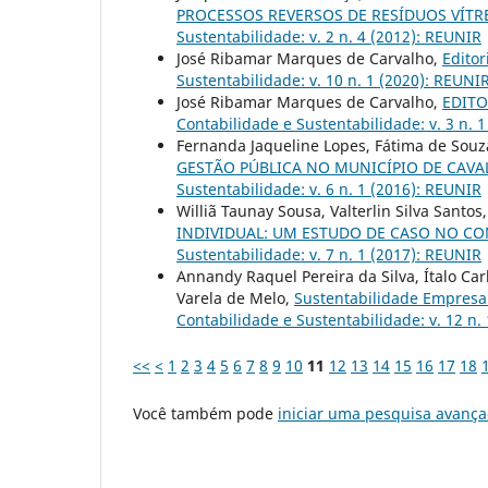
PROCESSOS REVERSOS DE RESÍDUOS VÍT
Sustentabilidade: v. 2 n. 4 (2012): REUNIR
José Ribamar Marques de Carvalho,
Editor
Sustentabilidade: v. 10 n. 1 (2020): REUNI
José Ribamar Marques de Carvalho,
EDITOR
Contabilidade e Sustentabilidade: v. 3 n. 
Fernanda Jaqueline Lopes, Fátima de Souz
GESTÃO PÚBLICA NO MUNICÍPIO DE CAVA
Sustentabilidade: v. 6 n. 1 (2016): REUNIR
Williã Taunay Sousa, Valterlin Silva Santos
INDIVIDUAL: UM ESTUDO DE CASO NO CO
Sustentabilidade: v. 7 n. 1 (2017): REUNIR
Annandy Raquel Pereira da Silva, Ítalo Car
Varela de Melo,
Sustentabilidade Empresa
Contabilidade e Sustentabilidade: v. 12 n. 
<<
<
1
2
3
4
5
6
7
8
9
10
11
12
13
14
15
16
17
18
Você também pode
iniciar uma pesquisa avança