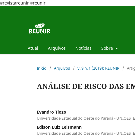
#revistareunir #reunir
Atual
Arquivos
Notícias
Sobre
Início
/
Arquivos
/
v. 9 n. 1 (2019): REUNIR
/
Arti
ANÁLISE DE RISCO DAS EM
Evandro Tiozo
Universidade Estadual do Oeste do Paraná - UNIOESTE
Edison Luiz Leismann
Universidade Estadual do Oeste do Paraná - UNIOESTE