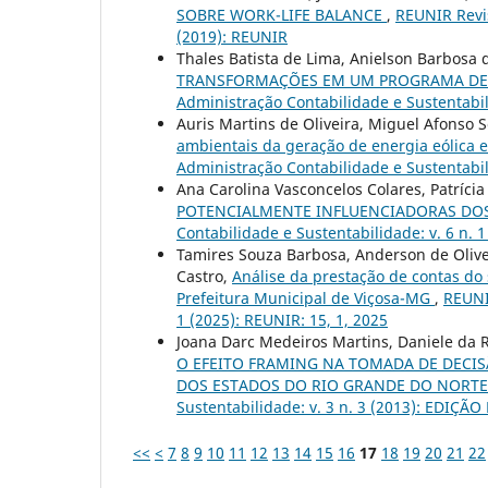
SOBRE WORK-LIFE BALANCE
,
REUNIR Revis
(2019): REUNIR
Thales Batista de Lima, Anielson Barbosa d
TRANSFORMAÇÕES EM UM PROGRAMA DE
Administração Contabilidade e Sustentabil
Auris Martins de Oliveira, Miguel Afonso Se
ambientais da geração de energia eólica
Administração Contabilidade e Sustentabili
Ana Carolina Vasconcelos Colares, Patrícia
POTENCIALMENTE INFLUENCIADORAS DO
Contabilidade e Sustentabilidade: v. 6 n. 
Tamires Souza Barbosa, Anderson de Olive
Castro,
Análise da prestação de contas do
Prefeitura Municipal de Viçosa-MG
,
REUNI
1 (2025): REUNIR: 15, 1, 2025
Joana Darc Medeiros Martins, Daniele da R
O EFEITO FRAMING NA TOMADA DE DECIS
DOS ESTADOS DO RIO GRANDE DO NORTE
Sustentabilidade: v. 3 n. 3 (2013): EDIÇÃO
<<
<
7
8
9
10
11
12
13
14
15
16
17
18
19
20
21
22