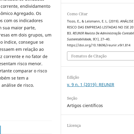
z corrente, endividamento
conômico Agregado. Os
Como Citar
os com os indicadores
Tiozo, E., & Leismann, E. L. (2019). ANÁLISE
m sua maior parte,
RISCO DAS EMPRESAS LISTADAS NO ISE 20
B3.
REUNIR Revista De Administração Contabil
presas em dois grupos, um
Sustentabilidade
,
9
(1), 27–40.
o índice, consegue se
https://doi.org/10.18696/reunir.v9i1.814
ressaem em relação ao
Fomatos de Citação
z corrente e no fator de
esentam risco menor.
rtante comparar o risco
Edição
ambém se tem a
v. 9 n. 1 (2019): REUNIR
 análise de risco.
Seção
Artigos científicos
Licença