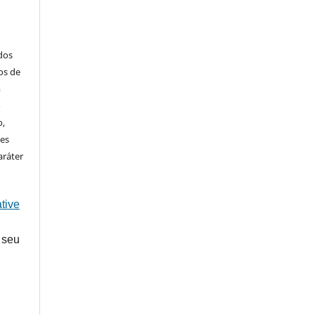
ados
os de
m
o
o,
ões
aráter
tive
 seu