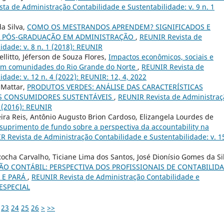
ta de Administração Contabilidade e Sustentabilidade: v. 9 n. 1
a Silva,
COMO OS MESTRANDOS APRENDEM? SIGNIFICADOS E
 PÓS-GRADUAÇÃO EM ADMINISTRAÇÃO
,
REUNIR Revista de
idade: v. 8 n. 1 (2018): REUNIR
llitto, Jéferson de Souza Flores,
Impactos econômicos, sociais e
 em comunidades do Rio Grande do Norte
,
REUNIR Revista de
dade: v. 12 n. 4 (2022): REUNIR: 12, 4, 2022
 Mattar,
PRODUTOS VERDES: ANÁLISE DAS CARACTERÍSTICAS
S CONSUMIDORES SUSTENTÁVEIS
,
REUNIR Revista de Administraç
1 (2016): REUNIR
ira Reis, Antônio Augusto Brion Cardoso, Elizangela Lourdes de
 suprimento de fundo sobre a perspectiva da accountability na
R Revista de Administração Contabilidade e Sustentabilidade: v. 1
ocha Carvalho, Ticiane Lima dos Santos, José Dionísio Gomes da Si
ÃO CONTÁBIL: PERSPECTIVA DOS PROFISSIONAIS DE CONTABILID
 E PARÁ
,
REUNIR Revista de Administração Contabilidade e
 ESPECIAL
23
24
25
26
>
>>