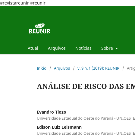
#revistareunir #reunir
Atual
Arquivos
Notícias
Sobre
Início
/
Arquivos
/
v. 9 n. 1 (2019): REUNIR
/
Arti
ANÁLISE DE RISCO DAS EM
Evandro Tiozo
Universidade Estadual do Oeste do Paraná - UNIOESTE
Edison Luiz Leismann
Universidade Estadual do Oeste do Paraná - UNIOESTE