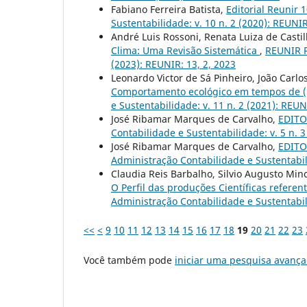
Fabiano Ferreira Batista,
Editorial Reunir 
Sustentabilidade: v. 10 n. 2 (2020): REUNI
André Luis Rossoni, Renata Luiza de Casti
Clima: Uma Revisão Sistemática
,
REUNIR R
(2023): REUNIR: 13, 2, 2023
Leonardo Victor de Sá Pinheiro, João Carlo
Comportamento ecológico em tempos de (i
e Sustentabilidade: v. 11 n. 2 (2021): REU
José Ribamar Marques de Carvalho,
EDITOR
Contabilidade e Sustentabilidade: v. 5 n. 
José Ribamar Marques de Carvalho,
EDITOR
Administração Contabilidade e Sustentabil
Claudia Reis Barbalho, Silvio Augusto Minc
O Perfil das produções Científicas refere
Administração Contabilidade e Sustentabil
<<
<
9
10
11
12
13
14
15
16
17
18
19
20
21
22
23
Você também pode
iniciar uma pesquisa avança