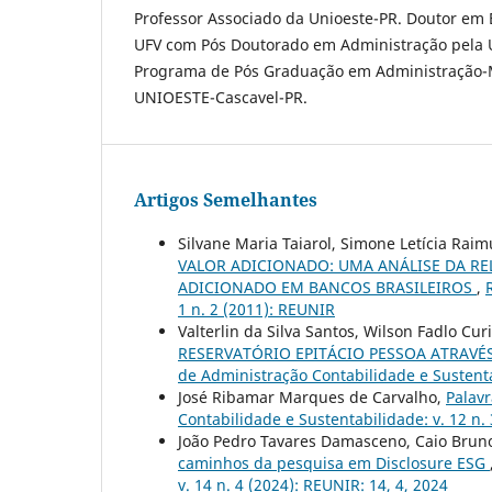
Professor Associado da Unioeste-PR. Doutor em
UFV com Pós Doutorado em Administração pela U
Programa de Pós Graduação em Administração-Me
UNIOESTE-Cascavel-PR.
Artigos Semelhantes
Silvane Maria Taiarol, Simone Letícia Raim
VALOR ADICIONADO: UMA ANÁLISE DA R
ADICIONADO EM BANCOS BRASILEIROS
,
1 n. 2 (2011): REUNIR
Valterlin da Silva Santos, Wilson Fadlo Cur
RESERVATÓRIO EPITÁCIO PESSOA ATRAV
de Administração Contabilidade e Sustenta
José Ribamar Marques de Carvalho,
Palavr
Contabilidade e Sustentabilidade: v. 12 n. 
João Pedro Tavares Damasceno, Caio Bruno
caminhos da pesquisa em Disclosure ESG
v. 14 n. 4 (2024): REUNIR: 14, 4, 2024