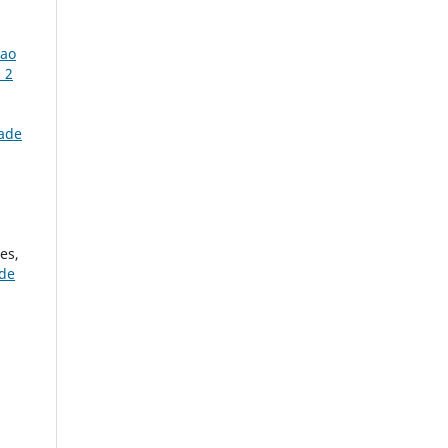
 ao
 2
dade
es,
 de