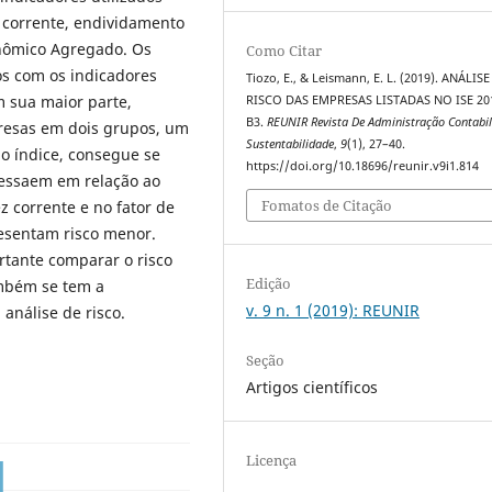
z corrente, endividamento
conômico Agregado. Os
Como Citar
os com os indicadores
Tiozo, E., & Leismann, E. L. (2019). ANÁLISE
m sua maior parte,
RISCO DAS EMPRESAS LISTADAS NO ISE 20
B3.
REUNIR Revista De Administração Contabil
presas em dois grupos, um
Sustentabilidade
,
9
(1), 27–40.
o índice, consegue se
https://doi.org/10.18696/reunir.v9i1.814
ressaem em relação ao
Fomatos de Citação
z corrente e no fator de
esentam risco menor.
rtante comparar o risco
Edição
ambém se tem a
v. 9 n. 1 (2019): REUNIR
 análise de risco.
Seção
Artigos científicos
Licença