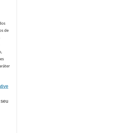
ados
os de
m
o
o,
ões
aráter
tive
 seu