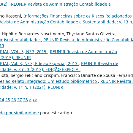
10(2)
,
REUNIR Revista de Administração Contabilidade e
R
lho Rossoni,
Informações Financeiras sobre os Riscos Relacionados
evista de Administração Contabilidade e Sustentabilidade: v. 13 n.
s Hipólito Bernardes Nascimento, Thyciane Santos Oliveira,
n)sustentabilidade:
,
REUNIR Revista de Administração Contabili
NIR
IAL, VOL. 5, Nº 3, 2015
,
REUNIR Revista de Administração
3 (2015): REUNIR
IAL, Vol. 3, Nº 3, Edição Especial, 2013
,
REUNIR Revista de
idade: v. 3 n. 3 (2013): EDIÇÃO ESPECIAL
iotti, Sérgio Feliciano Crispim, Francisco Dinarte de Sousa Fernand
ntes ao Relato Integrado: Um estudo bibliométrico
,
REUNIR Revista
idade: v. 11 n. 1 (2021): REUNIR
24
25
26
27
28
>
>>
da por similaridade
para este artigo.