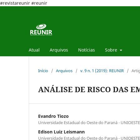
#revistareunir #reunir
Atual
Arquivos
Notícias
Sobre
Início
/
Arquivos
/
v. 9 n. 1 (2019): REUNIR
/
Arti
ANÁLISE DE RISCO DAS EM
Evandro Tiozo
Universidade Estadual do Oeste do Paraná - UNIOESTE
Edison Luiz Leismann
Universidade Estadual do Oeste do Paraná - UNIOESTE