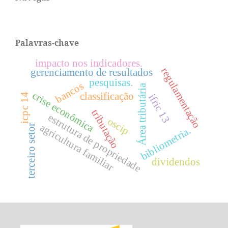
Palavras-chave
impacto nos indicadores.
regulamentação
gerenciamento de resultados
pesquisas.
bancos
Área tributária
crise econômica
classificação
icpc 14
ifric 13
tributação
estrutura de propriedade
oscip
agricultura familiar
terceiro setor
bibliometria.
dividendos