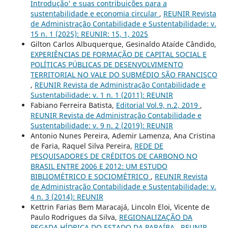
Introdução' e suas contribuições para a
sustentabilidade e economia circular
,
REUNIR Revista
de Administração Contabilidade e Sustentabilidade: v.
15 n. 1 (2025): REUNIR: 15, 1, 2025
Gilton Carlos Albuquerque, Gesinaldo Ataíde Cândido,
EXPERIÊNCIAS DE FORMAÇÃO DE CAPITAL SOCIAL E
POLÍTICAS PÚBLICAS DE DESENVOLVIMENTO
TERRITORIAL NO VALE DO SUBMÉDIO SÃO FRANCISCO
,
REUNIR Revista de Administração Contabilidade e
Sustentabilidade: v. 1 n. 1 (2011): REUNIR
Fabiano Ferreira Batista,
Editorial Vol.9, n.2, 2019
,
REUNIR Revista de Administração Contabilidade e
Sustentabilidade: v. 9 n. 2 (2019): REUNIR
Antonio Nunes Pereira, Ademir Lamenza, Ana Cristina
de Faria, Raquel Silva Pereira,
REDE DE
PESQUISADORES DE CRÉDITOS DE CARBONO NO
BRASIL ENTRE 2006 E 2012: UM ESTUDO
BIBLIOMÉTRICO E SOCIOMÉTRICO
,
REUNIR Revista
de Administração Contabilidade e Sustentabilidade: v.
4 n. 3 (2014): REUNIR
Kettrin Farias Bem Maracajá, Lincoln Eloi, Vicente de
Paulo Rodrigues da Silva,
REGIONALIZAÇÃO DA
PEGADA HÍDRICA DO ESTADO DA PARAÍBA
,
REUNIR