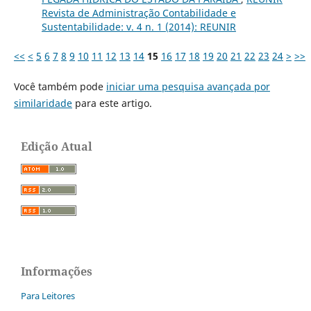
Revista de Administração Contabilidade e
Sustentabilidade: v. 4 n. 1 (2014): REUNIR
<<
<
5
6
7
8
9
10
11
12
13
14
15
16
17
18
19
20
21
22
23
24
>
>>
Você também pode
iniciar uma pesquisa avançada por
similaridade
para este artigo.
Edição Atual
Informações
Para Leitores