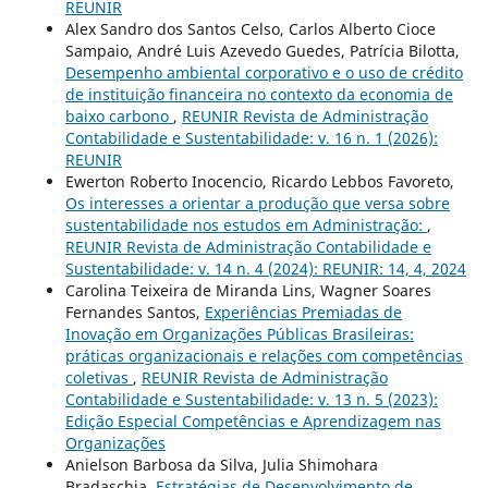
REUNIR
Alex Sandro dos Santos Celso, Carlos Alberto Cioce
Sampaio, André Luis Azevedo Guedes, Patrícia Bilotta,
Desempenho ambiental corporativo e o uso de crédito
de instituição financeira no contexto da economia de
baixo carbono
,
REUNIR Revista de Administração
Contabilidade e Sustentabilidade: v. 16 n. 1 (2026):
REUNIR
Ewerton Roberto Inocencio, Ricardo Lebbos Favoreto,
Os interesses a orientar a produção que versa sobre
sustentabilidade nos estudos em Administração:
,
REUNIR Revista de Administração Contabilidade e
Sustentabilidade: v. 14 n. 4 (2024): REUNIR: 14, 4, 2024
Carolina Teixeira de Miranda Lins, Wagner Soares
Fernandes Santos,
Experiências Premiadas de
Inovação em Organizações Públicas Brasileiras:
práticas organizacionais e relações com competências
coletivas
,
REUNIR Revista de Administração
Contabilidade e Sustentabilidade: v. 13 n. 5 (2023):
Edição Especial Competências e Aprendizagem nas
Organizações
Anielson Barbosa da Silva, Julia Shimohara
Bradaschia,
Estratégias de Desenvolvimento de