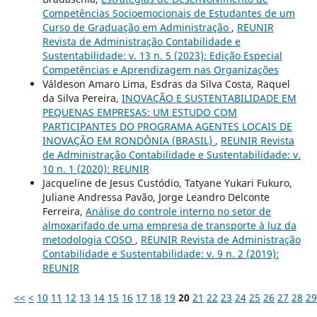
Competências Socioemocionais de Estudantes de um
Curso de Graduação em Administração
,
REUNIR
Revista de Administração Contabilidade e
Sustentabilidade: v. 13 n. 5 (2023): Edição Especial
Competências e Aprendizagem nas Organizações
Váldeson Amaro Lima, Esdras da Silva Costa, Raquel
da Silva Pereira,
INOVAÇÃO E SUSTENTABILIDADE EM
PEQUENAS EMPRESAS: UM ESTUDO COM
PARTICIPANTES DO PROGRAMA AGENTES LOCAIS DE
INOVAÇÃO EM RONDÔNIA (BRASIL)
,
REUNIR Revista
de Administração Contabilidade e Sustentabilidade: v.
10 n. 1 (2020): REUNIR
Jacqueline de Jesus Custódio, Tatyane Yukari Fukuro,
Juliane Andressa Pavão, Jorge Leandro Delconte
Ferreira,
Análise do controle interno no setor de
almoxarifado de uma empresa de transporte à luz da
metodologia COSO
,
REUNIR Revista de Administração
Contabilidade e Sustentabilidade: v. 9 n. 2 (2019):
REUNIR
<<
<
10
11
12
13
14
15
16
17
18
19
20
21
22
23
24
25
26
27
28
29