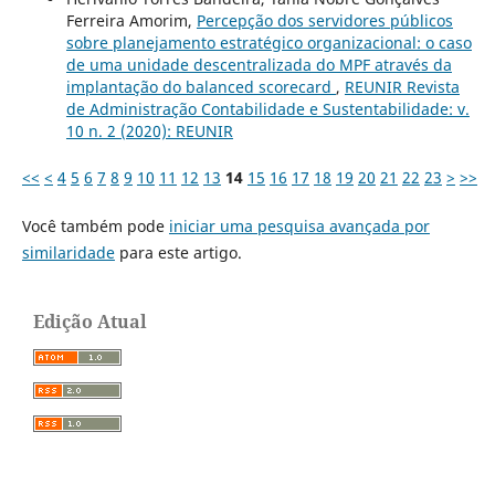
Ferreira Amorim,
Percepção dos servidores públicos
sobre planejamento estratégico organizacional: o caso
de uma unidade descentralizada do MPF através da
implantação do balanced scorecard
,
REUNIR Revista
de Administração Contabilidade e Sustentabilidade: v.
10 n. 2 (2020): REUNIR
<<
<
4
5
6
7
8
9
10
11
12
13
14
15
16
17
18
19
20
21
22
23
>
>>
Você também pode
iniciar uma pesquisa avançada por
similaridade
para este artigo.
Edição Atual