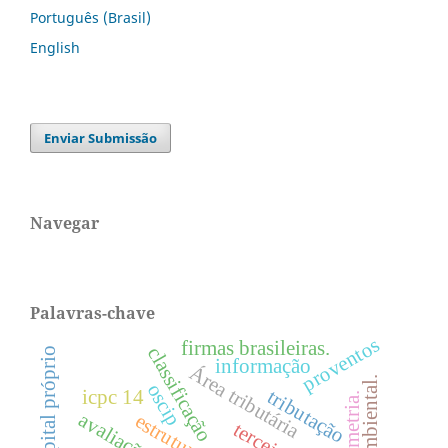
Português (Brasil)
English
Enviar Submissão
Navegar
Palavras-chave
proventos
firmas brasileiras.
classificação
informação
Área tributária
oscip
tributação
icpc 14
bibliometria.