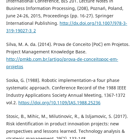
International Conference, BIS 201. Lecture Notes in
Business Information Processing, (208), Poznań, Poland,
June 24-26, 2015, Proceedings (pp. 16-27). Springer
International Publishing.
http://dx.doi.org/10.1007/978-3-
319-19027-3_2
Silva, M. A. da. (2014). Prova de Conceito (PoC) em Projetos.
Project Management Knowledge Base.
http://pmkb.com.br/artigo/prova-de-conceitopoc-em-
projetos
Soska, G. (1988). Robotic implementation-a four phase
systematic approach. Conference Record of the 1988 IEEE
Industry Applications Society Annual Meeting, 1367-1372
vol.2.
https://doi.org/10.1109/IAS.1988.25236
Stosic, B., Mihic, M., Milutinovic, R., & Isljamovic, S. (2017).
Risk identification in product innovation projects: new
perspectives and lessons learned. Technology analysis &
strategic management, 29(2), 133-148.