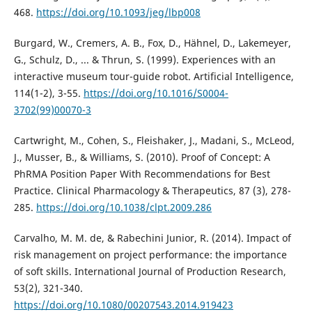
468.
https://doi.org/10.1093/jeg/lbp008
Burgard, W., Cremers, A. B., Fox, D., Hähnel, D., Lakemeyer,
G., Schulz, D., ... & Thrun, S. (1999). Experiences with an
interactive museum tour-guide robot. Artificial Intelligence,
114(1-2), 3-55.
https://doi.org/10.1016/S0004-
3702(99)00070-3
Cartwright, M., Cohen, S., Fleishaker, J., Madani, S., McLeod,
J., Musser, B., & Williams, S. (2010). Proof of Concept: A
PhRMA Position Paper With Recommendations for Best
Practice. Clinical Pharmacology & Therapeutics, 87 (3), 278-
285.
https://doi.org/10.1038/clpt.2009.286
Carvalho, M. M. de, & Rabechini Junior, R. (2014). Impact of
risk management on project performance: the importance
of soft skills. International Journal of Production Research,
53(2), 321-340.
https://doi.org/10.1080/00207543.2014.919423