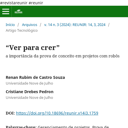
#revistareunir #reunir
Início
/
Arquivos
/
v. 14 n. 3 (2024): REUNIR: 14, 3, 2024
/
Artigo Tecnológico
“Ver para crer”
a importância da prova de conceito em projetos com robôs
Renan Rubim de Castro Souza
Universidade Nove de Julho
Cristiane Drebes Pedron
Universidade Nove de Julho
DOI:
https://doi.org/10.18696/reunir.v14i3.1759
Palavras-chave:
Gerenciamento de projetos, Prova de