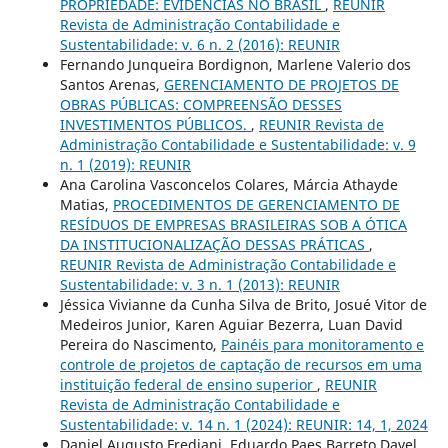
PROPRIEDADE: EVIDÊNCIAS NO BRASIL
,
REUNIR
Revista de Administração Contabilidade e
Sustentabilidade: v. 6 n. 2 (2016): REUNIR
Fernando Junqueira Bordignon, Marlene Valerio dos
Santos Arenas,
GERENCIAMENTO DE PROJETOS DE
OBRAS PÚBLICAS: COMPREENSÃO DESSES
INVESTIMENTOS PÚBLICOS.
,
REUNIR Revista de
Administração Contabilidade e Sustentabilidade: v. 9
n. 1 (2019): REUNIR
Ana Carolina Vasconcelos Colares, Márcia Athayde
Matias,
PROCEDIMENTOS DE GERENCIAMENTO DE
RESÍDUOS DE EMPRESAS BRASILEIRAS SOB A ÓTICA
DA INSTITUCIONALIZAÇÃO DESSAS PRÁTICAS
,
REUNIR Revista de Administração Contabilidade e
Sustentabilidade: v. 3 n. 1 (2013): REUNIR
Jéssica Vivianne da Cunha Silva de Brito, Josué Vitor de
Medeiros Junior, Karen Aguiar Bezerra, Luan David
Pereira do Nascimento,
Painéis para monitoramento e
controle de projetos de captação de recursos em uma
instituição federal de ensino superior
,
REUNIR
Revista de Administração Contabilidade e
Sustentabilidade: v. 14 n. 1 (2024): REUNIR: 14, 1, 2024
Daniel Augusto Frediani, Eduardo Paes Barreto Davel,