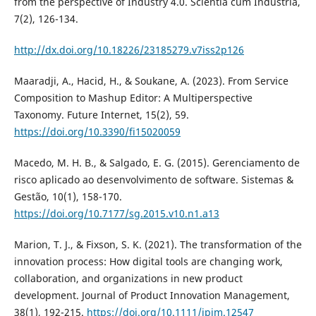
from the perspective of Industry 4.0. Scientia cum Industria,
7(2), 126-134.
http://dx.doi.org/10.18226/23185279.v7iss2p126
Maaradji, A., Hacid, H., & Soukane, A. (2023). From Service
Composition to Mashup Editor: A Multiperspective
Taxonomy. Future Internet, 15(2), 59.
https://doi.org/10.3390/fi15020059
Macedo, M. H. B., & Salgado, E. G. (2015). Gerenciamento de
risco aplicado ao desenvolvimento de software. Sistemas &
Gestão, 10(1), 158-170.
https://doi.org/10.7177/sg.2015.v10.n1.a13
Marion, T. J., & Fixson, S. K. (2021). The transformation of the
innovation process: How digital tools are changing work,
collaboration, and organizations in new product
development. Journal of Product Innovation Management,
38(1), 192-215.
https://doi.org/10.1111/jpim.12547