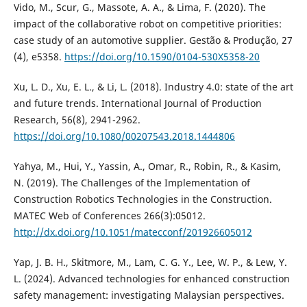
Vido, M., Scur, G., Massote, A. A., & Lima, F. (2020). The
impact of the collaborative robot on competitive priorities:
case study of an automotive supplier. Gestão & Produção, 27
(4), e5358.
https://doi.org/10.1590/0104-530X5358-20
Xu, L. D., Xu, E. L., & Li, L. (2018). Industry 4.0: state of the art
and future trends. International Journal of Production
Research, 56(8), 2941-2962.
https://doi.org/10.1080/00207543.2018.1444806
Yahya, M., Hui, Y., Yassin, A., Omar, R., Robin, R., & Kasim,
N. (2019). The Challenges of the Implementation of
Construction Robotics Technologies in the Construction.
MATEC Web of Conferences 266(3):05012.
http://dx.doi.org/10.1051/matecconf/201926605012
Yap, J. B. H., Skitmore, M., Lam, C. G. Y., Lee, W. P., & Lew, Y.
L. (2024). Advanced technologies for enhanced construction
safety management: investigating Malaysian perspectives.