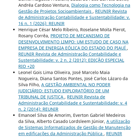
Andréa Cardoso Ventura,
Dialogia como Tecnologia na
Gestão de Projetos Socioambientais
,
REUNIR Revista
de Administração Contabilidade e Sustentabilidade: v.
16 n. 1 (2026): REUNIR
Henrique César Melo Ribeiro, Roselane Moita Pierot,
Rosany Corrêa,
PROJETO DE MECANISMO DE
DESENVOLVIMENTO LIMPO: UM ESTUDO DE CASO NA
EMPRESA DE ENERGIA EÓLICA DO ESTADO DO PIAUÍ
,
REUNIR Revista de Administração Contabilidade e
Sustentabilidade: v. 2 n. 2 (2012): EDIÇÃO ESPECIAL
RIO +20
Leonel Gois Lima Oliveira, José Marcelo Maia
Nogueira, Diana Santos Pontes, José Carlos Lázaro da
Silva Filho,
A GESTÃO AMBIENTAL NO PODER
JUDICIÁRIO: ESTUDO EXPLORATÓRIO DE UM
TRIBUNAL DE JUSTIÇA
,
REUNIR Revista de
Administração Contabilidade e Sustentabilidade: v. 4
n. 2 (2014): REUNIR
Emanoel Silva de Amorim, Everton Gabriel Medeiros
da Silva, Alberto Casado Lordsleem Júnior,
A utilização
de Sistemas Informatizados de Gestão de Manutenção
em edificações da Administração Pública
,
REUNIR