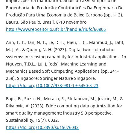
implicações na manufatura. Anais do XXVI Simpósio de
Engenharia de Produção: Contribuições Da Engenharia De
Produção Para Uma Economia de Baixo Carbono (pp.1-13).
Bauru, São Paulo, Brasil, 8-10 novembro.
http://www.repositorio.ufc.br/handle/riufc/60805
Anh, T. T., Tan, N. T., Le, D. T., Hieu, L. C., Mahmud, J., Latif,
M. J. A., & Quang, N. H. (2023). Digital twins of robotic
systems: increasing capability for industrial applications. In
Nguyen, T.D.L., Lu, J. (eds), Machine Learning and
Mechanics Based Soft Computing Applications (pp. 241-
258). Singapore: Springer Nature Singapore.
https://doi.org/10.1007/978-981-19-6450-3_23
Bajic, B., Suzic, N., Moraca, S., Stefanović, M., Jovicic, M., &
Rikalovic, A. (2023). Edge computing data optimization for
smart quality management: industry 5.0 perspective.
Sustainability, 15(7), 6032.
https://doi.org/10.3390/su15076032