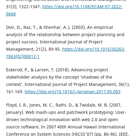
31(3), 1322-1347.
https://doi.org/10.1108/ECAM-07-2022-
0668
Dvir, D., Raz, T., & Shenhar, A. J. (2003). An empirical
analysis of the relationship between project planning and
project success. International Journal of Project
Management, 21(2), 89-95.
https://doi.org/10.1016/S0263-
7863(02)00012-1
Eskerod, P., & Larsen, T. (2018). Advancing project
stakeholder analysis by the concept ‘shadows of the
context’. International Journal of Project Management, 36(1),
161-169.
https://doi.org/10.1016/j.ijproman.2017.05.003
Floyd, I. R., Jones, M. C., Rathi, D., & Twidale, M. B. (2007,
January). Web mash-ups and patchwork prototyping: User-
driven technological innovation with web 2.0 and open
source software. In 2007 40th Annual Hawaii International
Conference on System Sciences (HICSS'07) (pp. 86-96). IEEE.