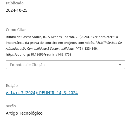
Publicado
2024-10-25
Como Citar
Rubim de Castro Souza, R., & Drebes Pedron, C. (2024). “Ver para crer”: a
importância da prova de conceito em projetos com robôs.
REUNIR Revista De
Administração Contabilidade E Sustentabilidade
,
14
(3), 133–149.
https://doi.org/10.18696/reunir.v14i3.1759
Fomatos de Citação
Edição
v. 14 n. 3 (2024): REUNIR: 14, 3, 2024
Seção
Artigo Tecnológico