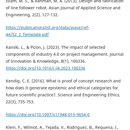
Islam, M. S., & Rahman, M. A. (2013). Design and fabrication
of line follower robot. Asian Journal of Applied Science and
Engineering, 2(2), 127-132.
https://publicationslist.org/data/ajase/ref-
44/52_2_Template.pdf
Kanski, L., & Pizon, J. (2023). The impact of selected
components of industry 4.0 on project management. Journal
of Innovation & Knowledge, 8(1), 100336.
https://doi.org/10.1016/j.jik.2023.100336
Kendig, C. E. (2016). What is proof of concept research and
how does it generate epistemic and ethical categories for
future scientific practice?. Science and Engineering Ethics,
22(3), 735-753.
https://doi.org/10.1007/s11948-015-9654-0
Klein, F., Wilmot, A., Tejada, V., Rodríguez, B., Requena, I.,