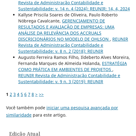
Revista de Administração Contabilidade e
Sustentabilidade: v. 14 n. 4 (2024): REUNIR: 14, 4, 2024
Kallyse Priscila Soares de Oliveira, Paulo Roberto
Nóbrega Cavalcante,
GERENCIAMENTO DE
RESULTADOS E AVALIAÇÃO DE EMPRESAS: UMA
ANÁLISE DA RELEVÂNCIA DOS ACCRUALS
DISCRICIONÁRIOS NO MODELO DE OHLSON
,
REUNIR
Revista de Administração Contabilidade e
Sustentabilidade: v. 8 n. 2 (2018): REUNIR
Augusto Ferreira Ramos Filho, Ildeberto Alves Moreira,
Fernanda Marques de Almeida Holanda,
ESTRATÉGIA
COMO PRÁTICA EM AMBIENTES DE PROJETOS
,
REUNIR Revista de Administração Contabilidade e
Sustentabilidade: v. 9 n. 3 (2019): REUNIR
1
2
3
4
5
6
7
8
>
>>
Você também pode
iniciar uma pesquisa avançada por
similaridade
para este artigo.
Edição Atual