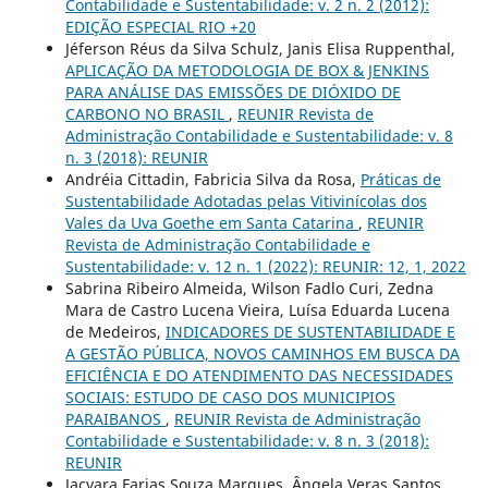
Contabilidade e Sustentabilidade: v. 2 n. 2 (2012):
EDIÇÃO ESPECIAL RIO +20
Jéferson Réus da Silva Schulz, Janis Elisa Ruppenthal,
APLICAÇÃO DA METODOLOGIA DE BOX & JENKINS
PARA ANÁLISE DAS EMISSÕES DE DIÓXIDO DE
CARBONO NO BRASIL
,
REUNIR Revista de
Administração Contabilidade e Sustentabilidade: v. 8
n. 3 (2018): REUNIR
Andréia Cittadin, Fabricia Silva da Rosa,
Práticas de
Sustentabilidade Adotadas pelas Vitivinícolas dos
Vales da Uva Goethe em Santa Catarina
,
REUNIR
Revista de Administração Contabilidade e
Sustentabilidade: v. 12 n. 1 (2022): REUNIR: 12, 1, 2022
Sabrina Ribeiro Almeida, Wilson Fadlo Curi, Zedna
Mara de Castro Lucena Vieira, Luísa Eduarda Lucena
de Medeiros,
INDICADORES DE SUSTENTABILIDADE E
A GESTÃO PÚBLICA, NOVOS CAMINHOS EM BUSCA DA
EFICIÊNCIA E DO ATENDIMENTO DAS NECESSIDADES
SOCIAIS: ESTUDO DE CASO DOS MUNICIPIOS
PARAIBANOS
,
REUNIR Revista de Administração
Contabilidade e Sustentabilidade: v. 8 n. 3 (2018):
REUNIR
Jacyara Farias Souza Marques, Ângela Veras Santos,