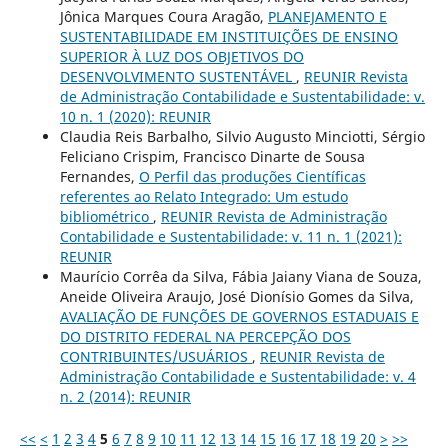
Jônica Marques Coura Aragão,
PLANEJAMENTO E
SUSTENTABILIDADE EM INSTITUIÇÕES DE ENSINO
SUPERIOR À LUZ DOS OBJETIVOS DO
DESENVOLVIMENTO SUSTENTÁVEL
,
REUNIR Revista
de Administração Contabilidade e Sustentabilidade: v.
10 n. 1 (2020): REUNIR
Claudia Reis Barbalho, Silvio Augusto Minciotti, Sérgio
Feliciano Crispim, Francisco Dinarte de Sousa
Fernandes,
O Perfil das produções Científicas
referentes ao Relato Integrado: Um estudo
bibliométrico
,
REUNIR Revista de Administração
Contabilidade e Sustentabilidade: v. 11 n. 1 (2021):
REUNIR
Maurício Corrêa da Silva, Fábia Jaiany Viana de Souza,
Aneide Oliveira Araujo, José Dionísio Gomes da Silva,
AVALIAÇÃO DE FUNÇÕES DE GOVERNOS ESTADUAIS E
DO DISTRITO FEDERAL NA PERCEPÇÃO DOS
CONTRIBUINTES/USUÁRIOS
,
REUNIR Revista de
Administração Contabilidade e Sustentabilidade: v. 4
n. 2 (2014): REUNIR
<<
<
1
2
3
4
5
6
7
8
9
10
11
12
13
14
15
16
17
18
19
20
>
>>