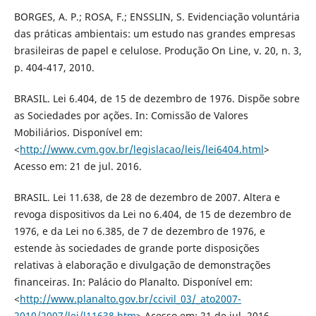
BORGES, A. P.; ROSA, F.; ENSSLIN, S. Evidenciação voluntária
das práticas ambientais: um estudo nas grandes empresas
brasileiras de papel e celulose. Produção On Line, v. 20, n. 3,
p. 404-417, 2010.
BRASIL. Lei 6.404, de 15 de dezembro de 1976. Dispõe sobre
as Sociedades por ações. In: Comissão de Valores
Mobiliários. Disponível em:
<
http://www.cvm.gov.br/legislacao/leis/lei6404.html
>
Acesso em: 21 de jul. 2016.
BRASIL. Lei 11.638, de 28 de dezembro de 2007. Altera e
revoga dispositivos da Lei no 6.404, de 15 de dezembro de
1976, e da Lei no 6.385, de 7 de dezembro de 1976, e
estende às sociedades de grande porte disposições
relativas à elaboração e divulgação de demonstrações
financeiras. In: Palácio do Planalto. Disponível em:
<
http://www.planalto.gov.br/ccivil_03/_ato2007-
2010/2007/lei/l11638.htm
> Acesso em: 21 de jul. 2016.